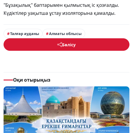
"Бұзақылық" баптарымен қылмыстық іс қозғалды.
Күдіктілер уақытша ұстау изоляторына қамалды.
Талғар ауданы
Алматы облысы
Бөлісу
Оқи отырыңыз