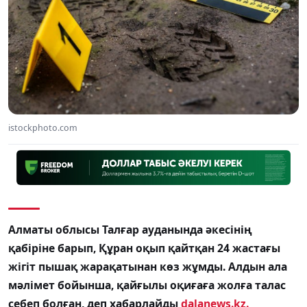
istockphoto.com
Алматы облысы Талғар ауданында әкесінің
қабіріне барып, Құран оқып қайтқан 24 жастағы
жігіт пышақ жарақатынан көз жұмды. Алдын ала
мәлімет бойынша, қайғылы оқиғаға жолға талас
себеп болған, деп хабарлайды
dalanews.kz.