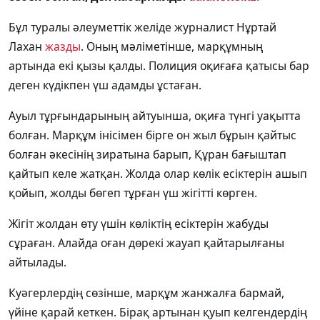
Бұл туралы әлеуметтік желіде журналист Нұртай
Лахан
жазды
. Оның мәліметінше, марқұмның
артында екі қызы қалды. Полиция оқиғаға қатысы бар
деген күдікпен үш адамды ұстаған.
Ауыл тұрғындарының айтуынша, оқиға түнгі уақытта
болған. Марқұм інісімен бірге он жыл бұрын қайтыс
болған әкесінің зиратына барып, Құран бағыштап
қайтып келе жатқан. Жолда олар көлік есіктерін ашып
қойып, жолды бөгеп тұрған үш жігітті көрген.
Жігіт жолдан өту үшін көліктің есіктерін жабуды
сұраған. Алайда оған дөрекі жауап қайтарылғаны
айтылады.
Куәгерлердің сөзінше, марқұм жанжалға бармай,
үйіне қарай кеткен. Бірақ артынан қуып келгендердің