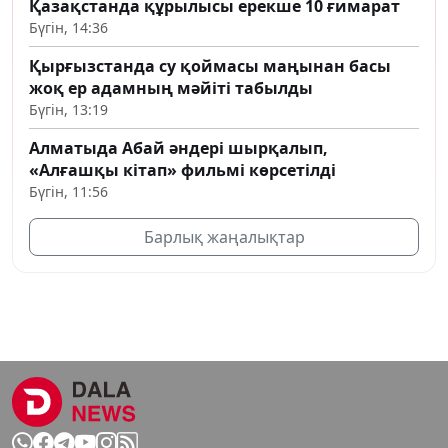
Қазақстанда құрылысы ерекше 10 ғимарат
Бүгін, 14:36
Қырғызстанда су қоймасы маңынан басы
жоқ ер адамның мәйіті табылды
Бүгін, 13:19
Алматыда Абай әндері шырқалып,
«Алғашқы кітап» фильмі көрсетілді
Бүгін, 11:56
Барлық жаңалықтар