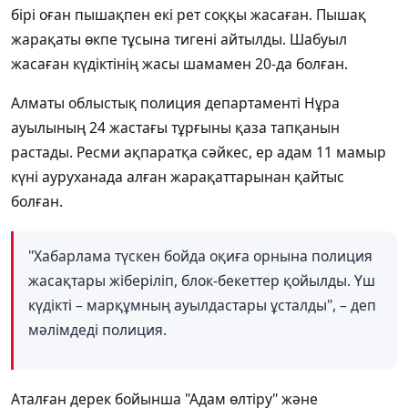
бірі оған пышақпен екі рет соққы жасаған. Пышақ
жарақаты өкпе тұсына тигені айтылды. Шабуыл
жасаған күдіктінің жасы шамамен 20-да болған.
Алматы облыстық полиция департаменті Нұра
ауылының 24 жастағы тұрғыны қаза тапқанын
растады. Ресми ақпаратқа сәйкес, ер адам 11 мамыр
күні ауруханада алған жарақаттарынан қайтыс
болған.
"Хабарлама түскен бойда оқиға орнына полиция
жасақтары жіберіліп, блок-бекеттер қойылды. Үш
күдікті – марқұмның ауылдастары ұсталды", – деп
мәлімдеді полиция.
Аталған дерек бойынша "Адам өлтіру" және