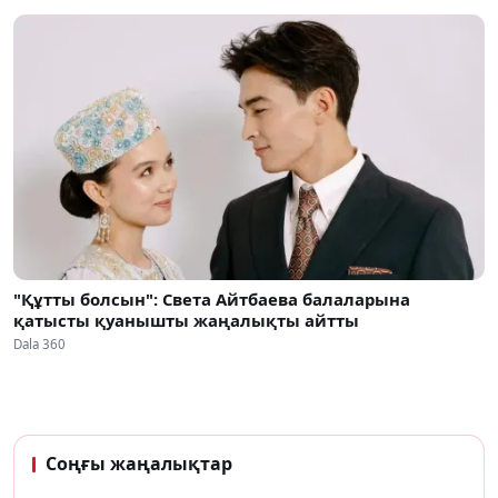
"Құтты болсын": Света Айтбаева балаларына
қатысты қуанышты жаңалықты айтты
Dala 360
Соңғы жаңалықтар