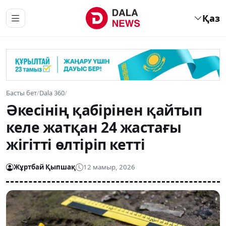
Қаз
Басты бет
/
Dala 360
/
Әкесінің қабірінен қайтып
келе жатқан 24 жастағы
жігітті өлтіріп кетті
Жұртбай Қыпшақ
12 мамыр, 2026