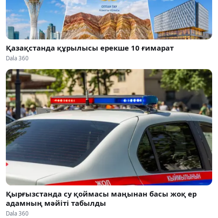
Қазақстанда құрылысы ерекше 10 ғимарат
Dala 360
Қырғызстанда су қоймасы маңынан басы жоқ ер
адамның мәйіті табылды
Dala 360