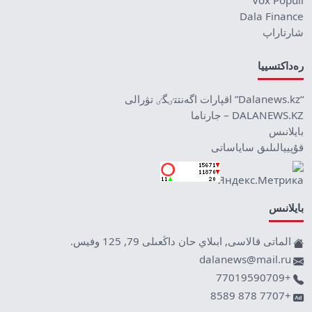
Dala Finance
شارتاراپ
رەداكتسييا
“Dalanews.kz” اقپارات اگەنتتٸگٸ تۋرالى
DALANEWS.KZ – جارناما
بايلانىس
قۇپييالىلىق ساياساتى
بايلانىس
الماتى قالاسى, ابىلاي حان داڭعىلى 79, 125 وفيس.
dalanews@mail.ru
+77019590709
+7707 878 8589