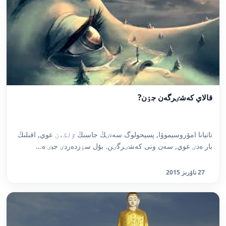
قالاي كەشٸرگەن جٶن?
تاتيانا امۆروسيموۆا, پسيحولوگ سەنٸڭ جاسىڭ ٷلكەن عوي, اقىلىڭ
بار ەدٸ عوي, سەن ونى كەشٸرگٸن. بۇل سٶزدەردٸ جيٸ ە...
27 ناۋرىز 2015