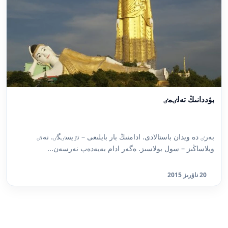
بۋددانىڭ تەلٸمٸ
بەرٸ دە ويدان باستالادى. ادامنىڭ بار بايلىعى – تٷيسٸگٸ. نەنٸ
ويلاساڭىز – سول بولاسىز. ەگەر ادام بەيەدەپ نەرسەن...
20 ناۋرىز 2015