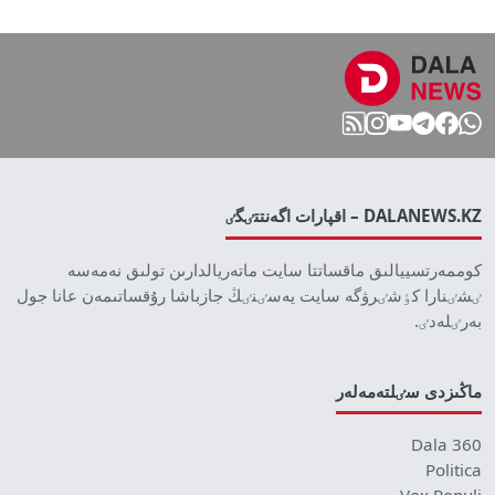
DALANEWS.KZ – اقپارات اگەنتتٸگٸ
كوممەرتسييالىق ماقساتتا سايت ماتەريالدارىن تولىق نەمەسە
ٸشٸنارا كٶشٸرۋگە سايت يەسٸنٸڭ جازباشا رۇقساتىمەن عانا جول
بەرٸلەدٸ.
ماڭىزدى سٸلتەمەلەر
Dala 360
Politica
Vox Populi