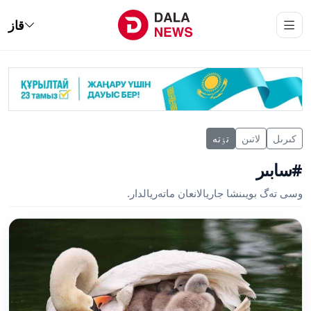
قاز
كىرىل
لاتىن
تٶتە
#سابىر
وسى تەگ بويىنشا جاريالانعان ماتەريالدار.