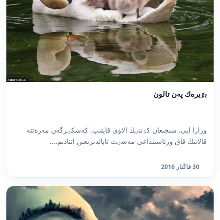
بٷيرەك پەن تالون
ورازا ايى. شىجىعان كٷننٸڭ الاۋى قايتىپ, كەشكٸرگەن مەزەتتە
قالانىڭ قاق ورتاسىنداعى مەشٸت تابالدىرىعىن اتتادىم....
30 قاڭتار 2016