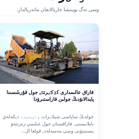
وسى تەگ بويىنشا جاريالانعان ماتەريالدار.
قازاق عالىمدارى كٷكٸرتتٸ جول قۇرىلىسىنا
پايدالانۋدىڭ جولىن قاراستىرۋدا
جولدىڭ ساپاسى شيكٸزات ٶنٸمٸنە تٸكەلەي
بايلانىستى. قازاقستان جول عىلىمي-زەرتتەۋ
ينستيتۋتى وسى مەسەلەنٸ قولعا ال...