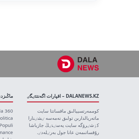
DALANEWS.KZ – اقپارات اگەنتتٸگٸ
ماڭىزد
كوممەرتسييالىق ماقساتتا سايت
la 360
ماتەريالدارىن تولىق نەمەسە ٸشٸنارا
olitica
كٶشٸرۋگە سايت يەسٸنٸڭ جازباشا
Populi
رۇقساتىمەن عانا جول بەرٸلەدٸ.
inance