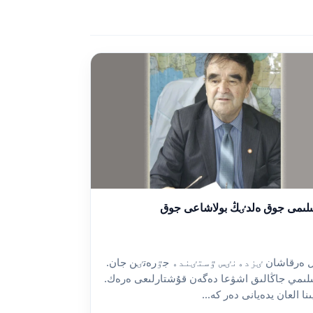
لىمى جوق ەلدٸڭ بولاشاعى جوق
 ەرقاشان ٸزدەنٸس ٷستٸندە جٷرەتٸن جان.
لىمي جاڭالىق اشۋعا دەگەن قۇشتارلىعى ەرەك.
ىنا العان يدەيانى دەر كە...