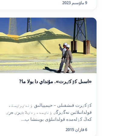
9 ماۋسىم 2023
«اسىل كٷكٸرت». مۇنداي دا بولا ما?
كٷكٸرت قىشقىلى – حيمييالىق ٶندٸرٸستە
قولدانىلاتىن نەگٸزگٸ ٶنٸمدەردٸڭ بٸرٸ ەرٸ
كەڭ كٶلەمدە قولدانىلۋى بويىنشا ب...
6 قازان 2015