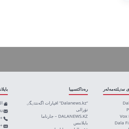
ى سٸلتەمەلەر
رەداكتسييا
بايلا
Da
“Dalanews.kz” اقپارات اگەنتتٸگٸ
ال
P
تۋرالى
ru
Vox 
DALANEWS.KZ – جارناما
+77019590709
Dala F
بايلانىس
+7707 878 8589