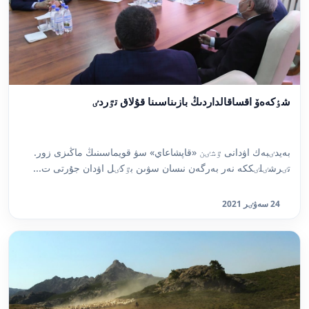
شٶكەەۆ اقساقالداردىڭ بازىناسىنا قۇلاق تٷردٸ
بەيدٸبەك اۋدانى ٷشٸن «قاپشاعاي» سۋ قويماسىنىڭ ماڭىزى زور.
تٸرشٸلٸككە نەر بەرگەن نىسان سۋىن بٷكٸل اۋدان جۇرتى ت...
24 سەۋٸر 2021