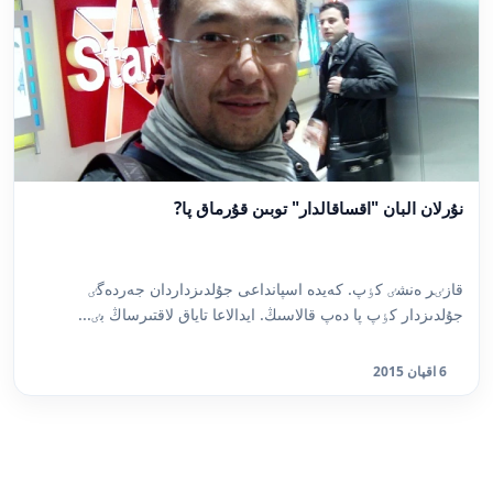
نۇرلان البان "اقساقالدار" توبىن قۇرماق پا?
قازٸر ەنشٸ كٶپ. كەيدە اسپانداعى جۇلدىزداردان جەردەگٸ
جۇلدىزدار كٶپ پا دەپ قالاسىڭ. ايدالاعا تاياق لاقتىرساڭ بٸ...
6 اقپان 2015