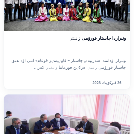
وتىراردا جاستار فورۋمى ٶتتٸ
وتىرار اۋدانىندا «تەربيەلٸ جاستار – قاۋٸپسٸز قوعام» اتتى اۋداندىق
جاستار فورۋمى ٶتتٸ. ەركٸن فورماتتا ٶتكەن كەز...
26 قىركٷيەك 2023