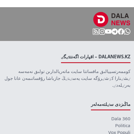
DALANEWS.KZ – اقپارات اگەنتتٸگٸ
كوممەرتسييالىق ماقساتتا سايت ماتەريالدارىن تولىق نەمەسە
ٸشٸنارا كٶشٸرۋگە سايت يەسٸنٸڭ جازباشا رۇقساتىمەن عانا جول
بەرٸلەدٸ.
ماڭىزدى سٸلتەمەلەر
Dala 360
Politica
Vox Populi