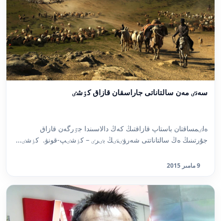
سەنٸ مەن سالتاناتى جاراسقان قازاق كٶشٸ
ەلٸمساقتان باستاپ قازاقتىڭ كەڭ دالاسىندا جٷرگەن قازاق
جۇرتىنىڭ ەڭ سالتاناتتى شەرۋٸنٸڭ بٸرٸ – كٶشٸپ-قونۋ. كٶشٸ...
9 مامىر 2015