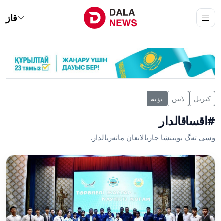
قاز
كىرىل
لاتىن
تٶتە
#اقساقالدار
وسى تەگ بويىنشا جاريالانعان ماتەريالدار.