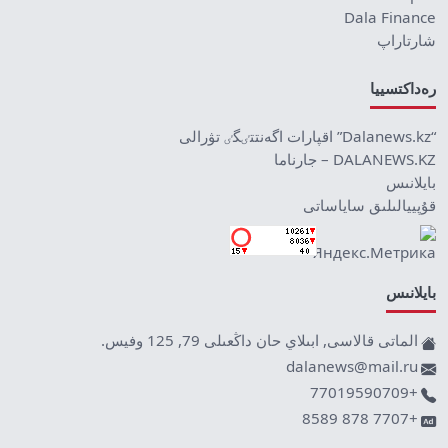
Dala Finance
شارتاراپ
رەداكتسييا
“Dalanews.kz” اقپارات اگەنتتٸگٸ تۋرالى
DALANEWS.KZ – جارناما
بايلانىس
قۇپييالىلىق ساياساتى
بايلانىس
الماتى قالاسى, ابىلاي حان داڭعىلى 79, 125 وفيس.
dalanews@mail.ru
+77019590709
+7707 878 8589