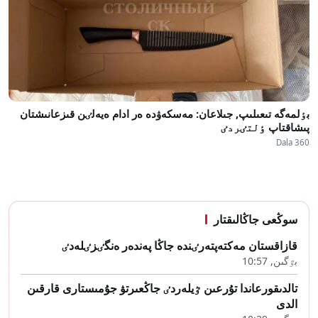
بٶلمەگە تىعىلىپ, جىلاعان: مەسكەۋدە ەر ادام ەيەلٸن قىزعانىشتان
پىشاقتاپ ٶلتٸردٸ
Dala 360
سوڭعى جاڭالىقتار
قازاقستان مەكتەپتەرٸندە جاڭا پەندەر ەنگٸزٸلەدٸ
بٷگىن, 10:57
تالدىقورعاندا تۇرعىن ٷيلەردٸ جاڭعىرتۋ جۇمىستارى قارقىن
الدى