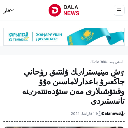
قاز
باستى بەت
/
Dala 360
/
ٷش مينيسترلٸك ۇلتتىق رۋحاني
جاڭعىرۋ باعدارلاماسىن ەۇۋ
وقىتۋشىلارى مەن ستۋدەنتتەرٸنە
تانىستىردى
Dalanews
11 قاراشا, 2021