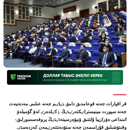
ق
ر
اقپارات جەنە قوعامدىق دامۋ, بٸلٸم جەنە عىلىم, مەدەنيەت
جەنە سپورت مينيسترلٸكتەرٸنٸڭ ٶكٸلدەرٸ لەۆ گۋميلەۆ
اتىنداعى ەۋرازييا ۇلتتىق ۋنيۆەرسيتەتٸنٸڭ پروفەسسورلىق-
وقىتۋشىلىق قۇرامىمەن جەنە ستۋدەنتتەرٸمەن كەزدەستٸ.