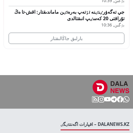
بٷگىن, 10:39
جي تەگەۋرٸنٸنە تٶتەپ بەرەتٸن ماماندىقتار: اقش-تا ەڭ
تۇراقتى 20 كەسٸپ انىقتالدى
بٷگىن, 10:36
بارلىق جاڭالىقتار
DALANEWS.KZ – اقپارات اگەنتتٸگٸ