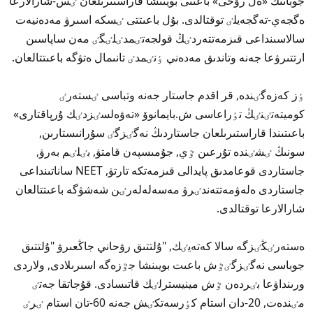
جوبانىڭ «ەل رۋحى» باعىتى بويىنشا قاراستىرىلعان ٸس-شارالارعا
ەگجەي-تەگجەيلٸ توقتالدى. بۇل باعىتتى ٸسكە اسىرۋ مەدەنيەت
سالاسىنداعى قىزمەتتەردٸڭ قولجەتٸمدٸلٸگٸ مەن ساپاسىن
ارتتىرۋعا جەنە وتاندىق مەدەني ٶنٸمدٸ تانىمال ەتۋگە باعىتتالعان.
ٶز كەزەگٸندە, قر اقدم جاستار جەنە وتباسى ٸستەرٸ
كوميتەتٸنٸڭ تٶراعاسى ش.بايمانوۆ «تەۋەلسٸزدٸك ۇرپاقتارى»
باعىتىندا قاراستىرىلعان جاستاردىڭ نەگٸزگٸ سۇرانىستارىن,
سونىڭ ٸشٸندە تۇرعىن ٷي, جۇمىسپەن قامتۋ, بٸلٸم بەرۋ,
جاستاردى قوعامدىق پايدالى قىزمەتكە تارتۋ, NEET ساناتىنداعى
جاستاردى ەلەۋمەتتەندٸرۋ مەسەلەلەرٸن شەشۋگە باعىتتالعان
شارالارعا توقتالدى.
ەستەرٸڭٸزگە سالا كەتەيٸك, "ۇلتتىق رۋحاني جاڭعىرۋ "ۇلتتىق
جوباسى نەگٸزگٸٷش باعىت بويىنشا جٷزەگە اسىرىلادى, ولاردى
ورىنداۋعا بٸردەن ٷش مينيسترلٸك قاتىسادى. قۇجاتقا جەتٸ
مٸندەت, 20-دان استام كٶرسەتكٸش جەنە 60-تان استام ٸرٸ