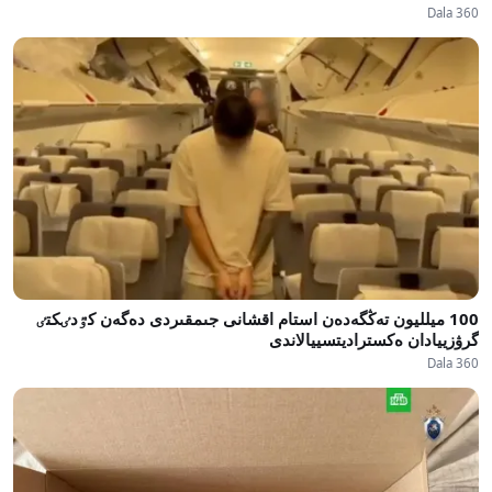
Dala 360
100 ميلليون تەڭگەدەن استام اقشانى جىمقىردى دەگەن كٷدٸكتٸ
گرۋزييادان ەكستراديتسييالاندى
Dala 360