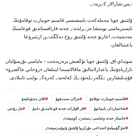
ٸس-شارالار كٸرەدٸ.
ۇلتتىق جوبا مەملەكەت باسشىسى قاسىم-جومارت توقاەۆتىڭ
تاپسىرماسى بويىنشا ەزٸرلەندٸ جەنە قازاقستاندىق قوعامنىڭ
مەدەنيەت, اعارتۋ جەنە ۇلتتىق رۋح دەڭگەيٸن ارتتىرۋعا
باعىتتالعان.
سونداي-اق, ۇلتتىق جوبا تۇڭعىش پرەزيدەنت – ەلباسى نۇرسۇلتان
نازارباەۆتىڭ باعدارلامالىق ماقالاسىندا ايتىلعان «رۋحاني جاڭعىرۋ»
قۇندىلىقتارىن ٸلگەرٸلەتۋدٸڭ كەلەسٸ كەزەڭٸ بولىپ تابىلادى.
قاسىم-جومارت توقاەۆ
ەرلان سىدىقوۆ
اقان ەبدۋەليەۆ
شاحماردان بايمانوۆ
قر اقپارات جەنە قوعامدىق دامۋ
ەل رۋحى
جاستار جەنە وتباسى ٸستەرٸ كوميتەتٸ
لەۆ گۋميلەۆ اتىنداعى ەۋرازييا ۇلتتىق ۋنيۆەرسيتەتٸ