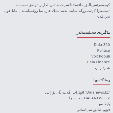
كوممەرتسييالىق ماقساتتا سايت ماتەريالدارىن تولىق نەمەسە
ٸشٸنارا كٶشٸرۋگە سايت يەسٸنٸڭ جازباشا رۇقساتىمەن عانا جول
بەرٸلەدٸ.
ماڭىزدى سٸلتەمەلەر
Dala 360
Politica
Vox Populi
Dala Finance
شارتاراپ
رەداكتسييا
“Dalanews.kz” اقپارات اگەنتتٸگٸ تۋرالى
DALANEWS.KZ – جارناما
بايلانىس
قۇپييالىلىق ساياساتى