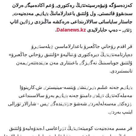
كەزدەسۋگە ۋنيۆەرسيتەتتٸڭ رەكتورى, ۇعم اكادەميگٸ ەرلان
سىدىقوۆ قاتىستى. ول ۇلتتىق باعدارلامانىڭ بٸلٸم, مەدەنيەت,
جاستار ساياساتى سالالارىنداعى ەرەكشە ماڭىزدى رٶلٸن اتاپ
ٶتتٸ,
– دەپ حابارلايدى
Dalanews.kz
.
قر اقدم رۋحاني جاڭعىرۋ باعدارلاماسىن ٷيلەستٸرۋ
دەپارتامەنتٸنٸڭ ديرەكتورى ۋ.تناليەۆ «ۇلتتىق رۋحاني جاڭعىرۋ»
ۇلتتىق جوباسىنىڭ نەگٸزگٸ باعىتتارى مەن مٸندەتتەرٸمەن
تانىستىردى.
بٸلٸم جەنە عىلىم بٸرٸنشٸ ۆيتسە-مينيسترٸ ش.كارينوۆا
مەملەكەتتٸك تٸلدٸ دامىتۋ جەنە بٸلٸم بەرۋ سالاسىنداعى
ٶزەكتٸ مەسەلەلەردٸ شەشۋ جٶنٸندەگٸ ٸس - شارالار تۋرالى
ايتىپ بەردٸ.
قر مسم مەدەنيەت كوميتەتٸنٸڭ تٶراعاسى ا.ەبدۋەليەۆ ۇلتتىق