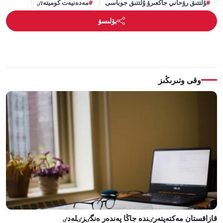
ۇلتتىق رۋحاني جاڭعىرۋ ۇلتتىق جوباسى
مەدەنيەت كوميتەتٸ
بۆلىسۋ
وقى وتىرىڭىز
قازاقستان مەكتەپتەرٸندە جاڭا پەندەر ەنگٸزٸلەدٸ