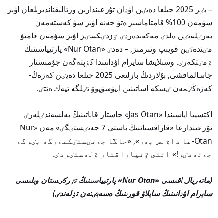
– بٸز 2025 جىلعا دەيٸن اۋدان تۇرعىندارىن ورتالىقتاندىرىلعان اۋىز
سۋمەن 100% قامتاماسىز ەتۋ جەنە اۋىز سۋ كەستەمەن
بەرٸلەتٸن ەلدٸ مەكەندەردٸ ٷزدٸكسٸز اۋىز سۋمەن قامتۋ
مٸندەتٸن قويىپ وتىرمىز, – دەدٸ «Nur Otan» پارتيياسىنىڭ
ٷمٸتكەرٸ. وسىلايشا سايرام اۋدانىندا كٶپتەگەن جۇمىستار
جاسالماقشى, بۇلاردىڭ بارلىعى 2025 جىلعا دەيٸن كەزەڭ-
كەزەڭٸمەن ٸسكە اساتىنىن ا.يۋسۋپوۆ تٸلگە تيەك ەتتٸ.
اكتسييا اياسىندا «Jas Otan» جاستار قاناتىنىڭ بەلسەندٸلەرٸ
تۇرعىندارعا «قازاقستاننىڭ باستى 7 جەتٸستٸگٸ» مەن «Nur
Otan-عا داۋىس بەر», «جاڭا جەتٸستٸكتەرگە بٸرگە
جەتەمٸز!» اتتى ٷنپاراقتار ٷلەستٸردٸ.
(ماتەريال اقىسى «Nur Otan» پارتيياسىنىڭ تٷركٸستان وبلىسى
سايرام اۋدانىنىڭ سايلاۋ قورىنىڭ ەسەبٸنەن تٶلەندٸ)