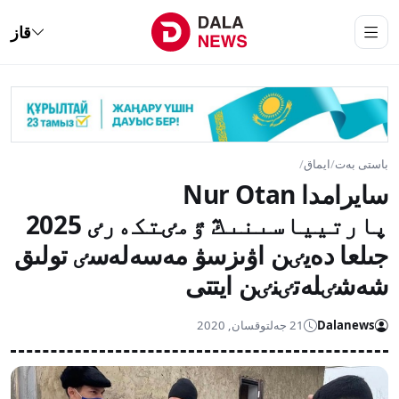
قاز
باستى بەت
/
ايماق
/
سايرامدا Nur Otan
پارتيياسىنىڭ ٷمٸتكەرٸ 2025
جىلعا دەيٸن اۋىزسۋ مەسەلەسٸ تولىق
شەشٸلەتٸنٸن ايتتى
Dalanews
21 جەلتوقسان, 2020