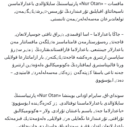
ماقسات – «Nur Otan» پارتيياسىنىڭ سايلاۋالدى باعدارلاماسىن
ناسيحاتتاۋ. اقبايلىق تۇرعىنداردىڭ تۇرمىس-تٸرشٸلٸگٸمەن,
تولعاندىرعان مەسەلەلەرٸمەن تانىستى.
– جاڭا باعدارلاما – اسا اۋقىمدى, بٸراق ناقتى جوسپارلانعان,
قاجەتتٸ رەسۋرستارمەن قامتاماسىز ەتٸلگەن ماقساتتار مەن
باعدارلار جيىنتىعى. باعدارلاما قازاقستاندىقتاردىڭ ٶمٸر سٷرۋ
ساپاسىن ارتتىرۋ, ەرەكشە قاجەتتٸلٸكتەرٸ بار ازاماتتارعا قولايلى
ورتا قالىپتاستىرۋ, ايماقتاردىڭ ەكونوميكالىق ەلەۋەتٸن ارتتىرۋ
جەنە تاعى باسقا كٶپتەگەن ٶزەكتٸ مەسەلەلەردٸ قامتيدى, –
دەدٸ ا.يۋسۋپوۆ.
سونداي-اق, سايرام اۋدانى بويىنشا «Nur Otan» پارتيياسىنىڭ
سايلاۋالدى باعدارلاماسىنا توقتالدى. ٶز كەزەگٸندە ا.يۋسۋپوۆ:
«باعدارلاما جەتٸ باسىم باعىتتان تۇرادى. ولار
– ە
كونوميكالىق
تۇراقتى, تۇرعىندارعا ىڭعايلى ەرٸ قولايلى, ەلەۋمەتتٸك قىزمەتكە
باعدارلانعان اۋدان قۇرۋ, سونداي-اق جاستاردى جان-جاقتى