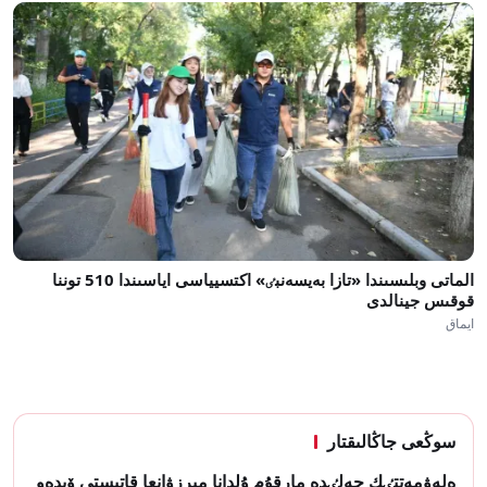
الماتى وبلىسىندا «تازا بەيسەنبٸ» اكتسيياسى اياسىندا 510 توننا
قوقىس جينالدى
ايماق
سوڭعى جاڭالىقتار
ەلەۋمەتتٸك جەلٸدە مارقۇم ۇلدانا مىرزۋانعا قاتىستى ۆيدەو