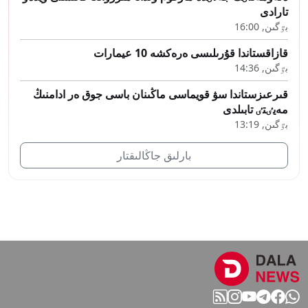
تارادى
بٷگىن, 16:00
قازاقستاندا قۇرىلىسى ەرەكشە 10 عيمارات
بٷگىن, 14:36
قىرعىزستاندا سۋ قويماسى ماڭىنان باسى جوق ەر ادامنىڭ
مەيٸتٸ تابىلدى
بٷگىن, 13:19
بارلىق جاڭالىقتار