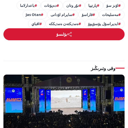
اۋىز سۋ
پارتييا
نۇر وتان
دەپۋتات
باعدارلاما
مەسليحات
قاراسۋ
سايرام اۋدانى
Jas Otan
ابديراسۋل يۋسۋپوۆ
ەسٸكتەن ەسٸككە
اقباي
بۆلىسۋ
وقى وتىرىڭىز