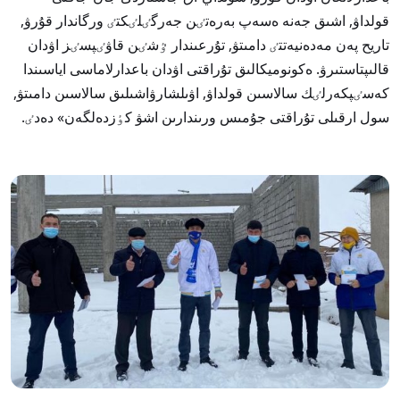
قولداۋ, اشىق جەنە ەسەپ بەرەتٸن جەرگٸلٸكتٸ ورگاندار قۇرۋ,
تاريح پەن مەدەنيەتتٸ دامىتۋ, تۇرعىندار ٷشٸن قاۋٸپسٸز اۋدان
قالىپتاستىرۋ. ەكونوميكالىق تۇراقتى اۋدان باعدارلاماسى اياسىندا
كەسٸپكەرلٸك سالاسىن قولداۋ, اۋىلشارۋاشىلىق سالاسىن دامىتۋ,
سول ارقىلى تۇراقتى جۇمىس ورىندارىن اشۋ كٶزدەلگەن» دەدٸ.