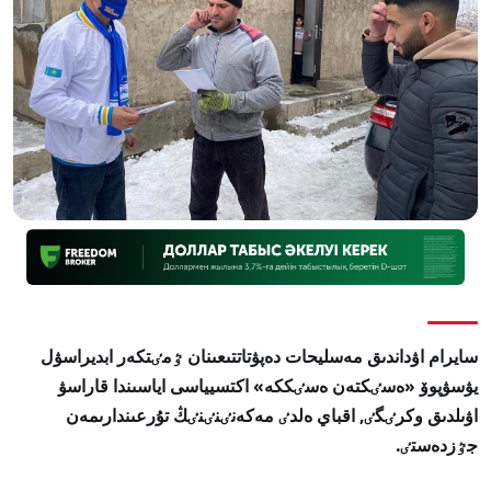
سايرام اۋداندىق مەسليحات دەپۋتاتتىعىنان ٷمٸتكەر ابديراسۋل
يۋسۋپوۆ «ەسٸكتەن ەسٸككە» اكتسيياسى اياسىندا قاراسۋ
اۋىلدىق وكرٸگٸ, اقباي ەلدٸ مەكەنٸنٸنٸڭ تۇرعىندارىمەن
جٷزدەستٸ.