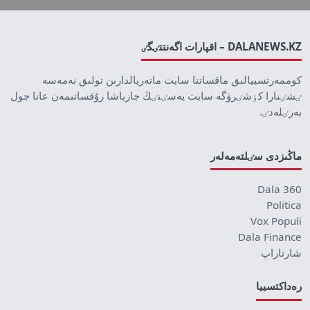
DALANEWS.KZ – اقپارات اگەنتتٸگٸ
كوممەرتسييالىق ماقساتتا سايت ماتەريالدارىن تولىق نەمەسە
ٸشٸنارا كٶشٸرۋگە سايت يەسٸنٸڭ جازباشا رۇقساتىمەن عانا جول
بەرٸلەدٸ.
ماڭىزدى سٸلتەمەلەر
Dala 360
Politica
Vox Populi
Dala Finance
شارتاراپ
رەداكتسييا