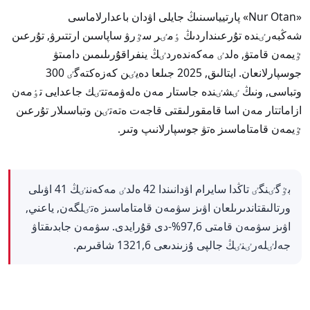
«Nur Otan» پارتيياسىنىڭ جايلى اۋدان باعدارلاماسى
شەڭبەرٸندە تۇرعىنداردىڭ ٶمٸر سٷرۋ ساپاسىن ارتتىرۋ, تۇرعىن
ٷيمەن قامتۋ, ەلدٸ مەكەندەردٸڭ ينفراقۇرىلىمىن دامىتۋ
جوسپارلانعان. ايتالىق, 2025 جىلعا دەيٸن كەزەكتەگٸ 300
وتباسى, ونىڭ ٸشٸندە جاستار مەن ەلەۋمەتتٸك جاعدايى تٶمەن
ازاماتتار مەن اسا قامقورلىقتى قاجەت ەتەتٸن وتباسىلار تۇرعىن
ٷيمەن قامتاماسىز ەتۋ جوسپارلانىپ وتىر.
بٷگٸنگٸ تاڭدا سايرام اۋدانىندا 42 ەلدٸ مەكەننٸڭ 41 اۋىلى
ورتالىقتاندىرىلعان اۋىز سۋمەن قامتاماسىز ەتٸلگەن, ياعني,
اۋىز سۋمەن قامتى 97,6%-دى قۇرايدى. سۋمەن جابدىقتاۋ
جەلٸلەرٸنٸڭ جالپى ۇزىندىعى 1321,6 شاقىرىم.