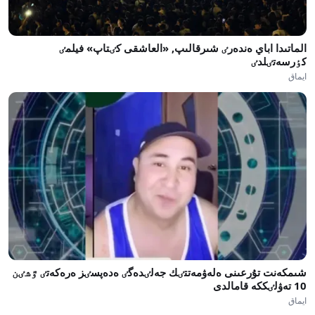
الماتىدا اباي ەندەرٸ شىرقالىپ, «العاشقى كٸتاپ» فيلمٸ
كٶرسەتٸلدٸ
ايماق
شىمكەنت تۇرعىنى ەلەۋمەتتٸك جەلٸدەگٸ ەدەپسٸز ەرەكەتٸ ٷشٸن
10 تەۋلٸككە قامالدى
ايماق