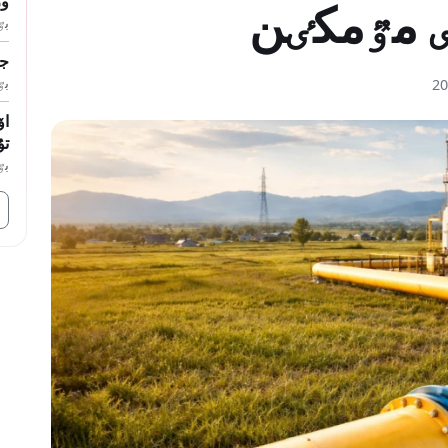
ور
بٷگ
جي
بٷگ
اۆ
تۇ
بٷگ