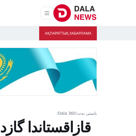
АҚПАРАТТЫҚ ХАБАРЛАМА
باستى بەت
/
Dala 360
/
قازاقستاندا گازد