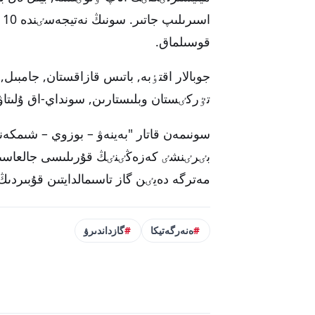
قوسىلماق.
جوبالار اقتٶبە, باتىس قازاقستان, جامبىل,
تٷركٸستان وبلىستارىن, سونداي-اق ۇلىتا
سونىمەن قاتار "بەينەۋ – بوزوي – شىمك
مەترگە دەيٸن گاز تاسىمالدايتىن قۇبىردىڭ
ەنەرگەتيكا
گازداندىرۋ