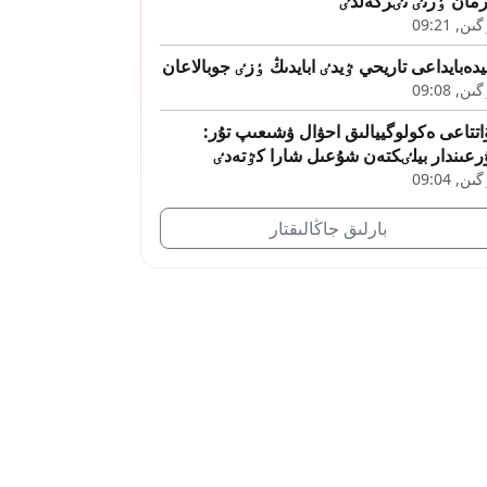
مان ٶرتٸ تٸركەلدٸ
ىن, 09:21
دەبايداعى تاريحي ٷيدٸ ابايدىڭ ٶزٸ جوبالاعان
ىن, 09:08
اتتاعى ەكولوگييالىق احۋال ۋشىعىپ تۇر:
رعىندار بيلٸكتەن شۇعىل شارا كٷتەدٸ
ىن, 09:04
بارلىق جاڭالىقتار