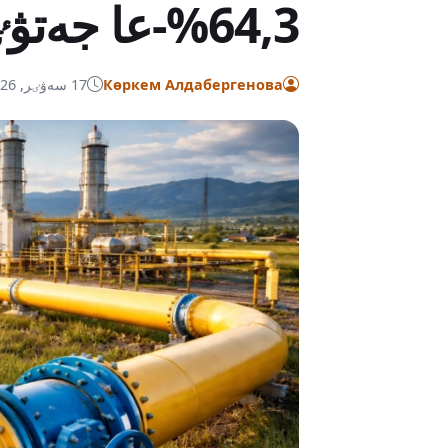
64,3%-عا جەتۋٸ مٷمكٸن
Көркем Алдабергенова
17 سەۋٸر, 2026