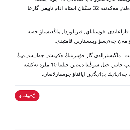
اسىرىلىپ جاتىر. سونىڭ نەتيجەسٸندە 10 ەلدٸ مەكەندە 32 مىڭنان استام ادام تابيعي گازعا
 قاراعاندى, قوستاناي, قىزىلوردا, ماڭعىستاۋ جەنە
ۋ مەن جەتٸسۋ وبلىستارىن قامتيدى.
ەنت" ماگيسترالدى گاز قۇبىرىنىڭ ەكٸنشٸ جەلٸسٸنٸڭ
بٸرٸنشٸ كەزەڭٸنٸڭ قۇرىلىسى جالعاسىپ جاتىر. جىل سوڭىنا دەيٸن جىلىنا 10 ملرد تەكشە
 جەلٸلٸك بٶلٸگٸن اياقتاۋ جوسپارلانعان.
بۆلىسۋ