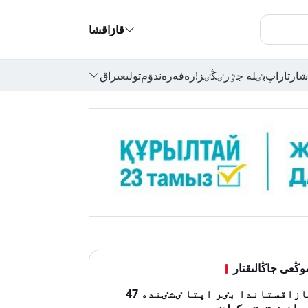
قازاقشا
شارتاراپ
بٸلە جٷرٸڭٸز!
رەفەرەندۋم
تولىعىراق
ڭعى جاڭالىقتار
قازاقستاندا بٸر اپتا ٸشٸندە 47