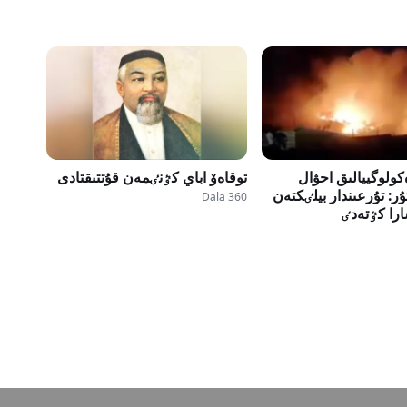
كولوگييالىق احۋال
توقاەۆ اباي كٷنٸمەن قۇتتىقتادى
ر: تۇرعىندار بيلٸكتەن
Dala 360
را كٷتەدٸ