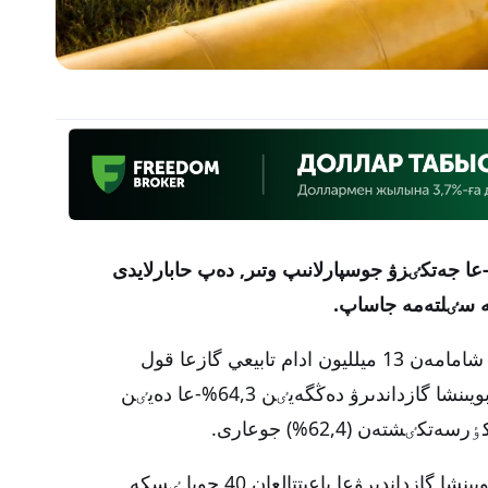
ە سٸلتەمە جاساپ.
ۆەدومستۆو مەلٸمەتٸنشە, بٷگٸندە ەلدە شامامەن 13 ميلليون ادام تابيعي گازعا قول
جەتكٸزگەن. 2026 جىلدىڭ قورىتىندىسى بويىنشا گازداندىرۋ دەڭگەيٸن 64,3%-عا دەيٸن
تەن (62,4%) جوعارى.
مينيسترلٸكتٸڭ اتاپ ٶتۋٸنشە, بيىل ەل بويىنشا گازداندىرۋعا باعىتتالعان 40 جوبا ٸسكە