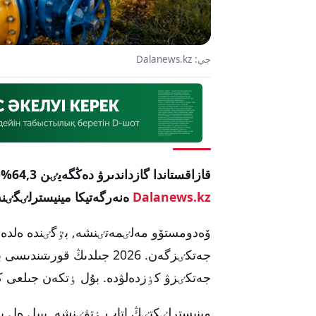
جي: Dalanews.kz
قازاقستاندا گازداندىرۋ دەڭگەيٸن 64,3%-عا جەتكٸزۋ جوسپارلانىپ وتىر, دەپ حابارلايدى
Dalanews.kz
ەنەرگەتيكا مينيسترلٸگٸن
جەتكٸزۋ كٶزدەلۋدە. بۇل ٶتكەن جىلعى كٶرسەتكٸش