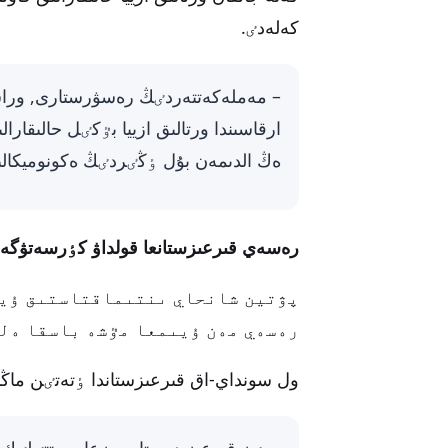
كەلەدٸ.
– مەملەكەتتەردٸڭ رەسۋرستارى, وراس
ارقاسىندا ورتالىق ازييا بٷكٸل حالىقارا
ەڭ الدىمەن بۇل ٶڭٸردٸڭ ەكونوميكالىق
رەسەي قىرعىزستانعا قولداۋ كٶرسەتۋگە 
پۋتين شانحاي ىنتىماقتاستىق ۇي
رەسەي مەن ۇيىمعا مٷشە باسقا ەلد
ول سونداي-اق قىرعىزستاندا ٶتەتٸن ماڭ