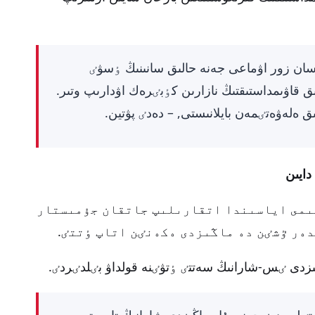
ان زور اۋماعى جەنە حالىق سانىنىڭ ٶسۋٸ
لىق قاۋىمداستىقتىڭ نازارىن كٶبٸرەك اۋدارىپ وتىر.
 ەلەۋەتٸمەن بايلانىستى, – دەدٸ پۋتين.
دايىن
ىمى اياسىندا اتقارىلىپ جاتقان جۇمىستار
ەر ٷشٸن دە ماڭىزدى ەكەنٸن اتاپ ٶتتٸ.
ىزدى ٸس-شارانىڭ سەتتٸ ٶتۋٸنە قولداۋ بٸلدٸردٸ.