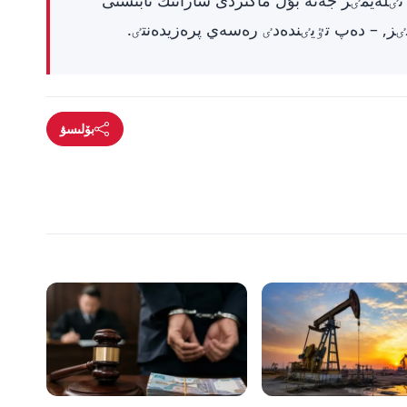
تٸلەيمٸز جەنە بۇل ماڭىزدى شارانىڭ تابىستى
ز, – دەپ تٷيٸندەدٸ رەسەي پرەزيدەنتٸ.
بۆلىسۋ