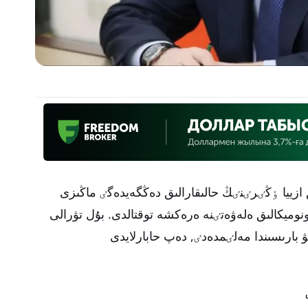
 ازييا ٶڭٸرٸنٸڭ حالىقارالىق دەڭگەيدەگٸ ماڭىزى
نوميكالىق ەلەۋەتٸنە ەرەكشە توقتالدى. بۇل تۋرالى
ارىسىندا مەلٸمدەدٸ, دەپ حابارلايدى