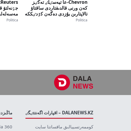
Chevron-عا تيەسٸلٸ تەڭٸز
s
كەن ورنى قالدىقتاردى ساقتاۋ
جٶنەلتۋ 
تالاپتارىن بۇزدى دەگەن كٷدٸككە
مەسەلەلەر
ٸلٸندٸ
تاپشىلىعى
Politica
Politica
جاتىر
DALANEWS.KZ – اقپارات اگەنتتٸگٸ
ماڭىزد
كوممەرتسييالىق ماقساتتا سايت
la 360