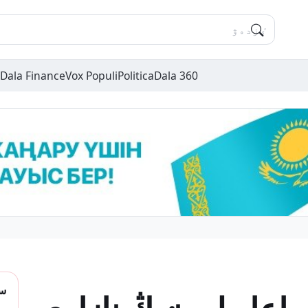
Dala Finance
Vox Populi
Politica
Dala 360
سو