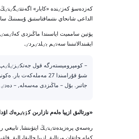
كەزدەسۋ كەزٸندە «كابار» اگەنتتٸگٸنٸڭ د
الداعى شانحاي ىنتىماقتاستىق ۇيىمىنىڭ 
پۋتين سامميت اياسىندا ماڭىزدى كەلٸسٸ
ايقىندالاتىنىنا سەنٸم بٸلدٸردٸ.
– كومپروميستەرگە قول جەتكٸزٸلٸپ, د
شىۇ قۇرامىندا 27 مەملەكەت
جاتىر. بۇل – ماڭىزدى مەسەلە, – دەدٸ 
«ورتالىق ازييا ەلەم نازارىن كٶبٸرەك اۋد
رەسەي پرەزيدەنتٸنٸڭ ايتۋىنشا, تابيعي
كەلە جاتقان ورتالىق ازييا حالىقارالىق قا