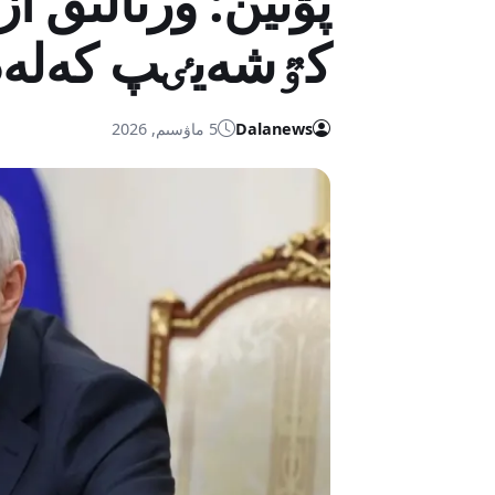
پۋتين: ورتالىق ا
كٷشەيٸپ كەلەد
Dalanews
5 ماۋسىم, 2026