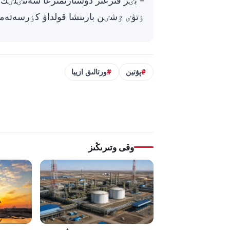
– بٸز قىرعىز دوستارىمىزعا سەتتٸلٸك 
ٶتۋٸ ٷشٸن بارىنشا قولداۋ كٶرسەتەمٸ
پۋتين
ورتالىق ازييا
وقى وتىرىڭىز