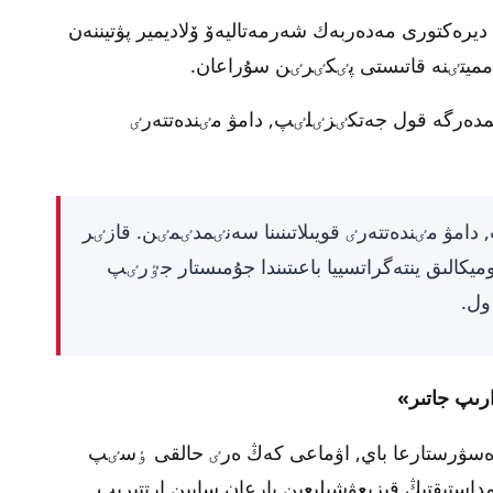
يرەكتورى مەدەربەك شەرمەتاليەۆ ۆلاديمير پۋتيننەن
سامميتٸنە قاتىستى پٸكٸرٸن سۇراعان.
مدەرگە قول جەتكٸزٸلٸپ, دامۋ مٸندەتتەرٸ
امۋ مٸندەتتەرٸ قويىلاتىنىنا سەنٸمدٸمٸن. قازٸر
 بار. ەكونوميكالىق ينتەگراتسييا باعىتىندا جۇمىستار جٷرٸپ
ول.
ارىپ جاتىر»
 رەسۋرستارعا باي, اۋماعى كەڭ ەرٸ حالقى ٶسٸپ
ۋىمداستىقتىڭ قىزىعۋشىلىعىن بارعان سايىن ارتتىرىپ