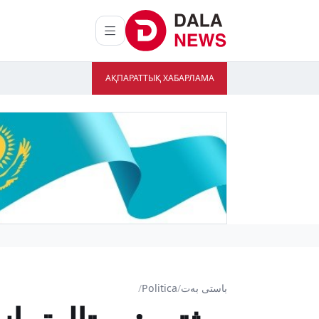
АҚПАРАТТЫҚ ХАБАРЛАМА
باستى بەت
/
Politica
/