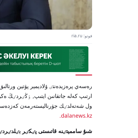
فوتو: ria.ru
رەسەي پرەزيدەنتٸ ۆلاديمير پۋتين ورتالىق
ارتىپ كەلە جاتقانىن ايتىپ, ٶڭٸردٸڭ ەكو
ول شەتەلدٸك جۋرناليستەرمەن كەزدەسۋ ب
dalanews.kz.
شىۇ سامميتٸنە قاتىستى پٸكٸر بٸلدٸردٸ