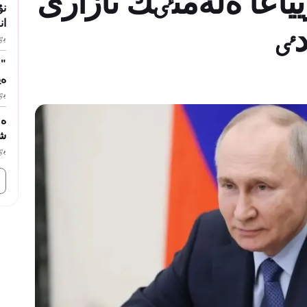
زيياعا ەلەمنٸڭ نازارى
نۇ
ان
ٸ
بٷگ
"ٷ
ەي
بٷگ
ەل
ش
بٷگ