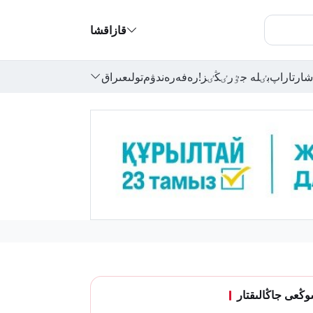
قازاقشا
شارتاراپ
بٸلە جٷرٸڭٸز!
رەفەرەندۋم
تولىعىراق
ڭعى جاڭالىقتار