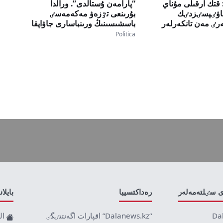
Reuter: قتك ارقىلى مۇناي
“پارامەن ۇستالدى”. ورالدا
قاۋٸپسٸزدٸك
بۇرىنعى تٷزەۋ مەكەمەسٸ
ٸ مەن تانكەرلەر
باسشىسىنىڭ ورىنباسارى جاۋاپقا
نا بايلانىستى ٸركٸلٸپ
تارتىلدى
Politica
ى سٸلتەمەلەر
رەداكتسييا
بايلا
Da
“Dalanews.kz” اقپارات اگەنتتٸگٸ
ال