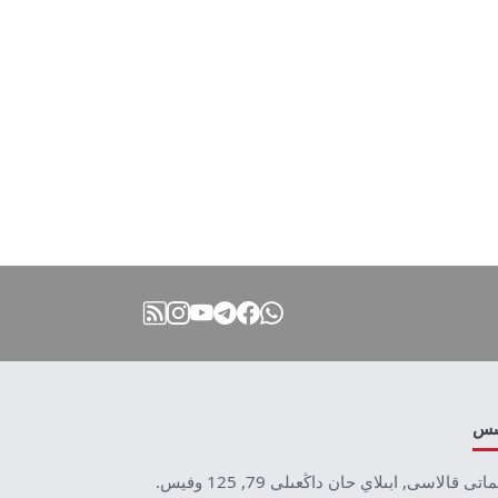
نىس
ماتى قالاسى, ابىلاي حان داڭعىلى 79, 125 وفيس.