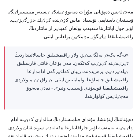
مەجٸلٸس دەپۋتاتى مۇرات ەبەنوۆ ٸشكٸ ٸستەر مينيسترلٸگٸ
ۇسىنعان باستاپقى نۇسقادا ماس كٷيٸندە كٶلٸك جٷرگٸزٸپ,
اۋىر جول اپاتتارىنا سەبەپ بولعان كەيبٸر ازاماتتاردىڭ
راقىمشىلىققا ٸلٸگۋٸ مٷمكٸن بولعانىن ايتتى.
«نەگە ەكەنٸ بەلگٸسٸز, ولار راقىمشىلىق جاسالاتىنداردىڭ
تٸزٸمٸنە كٸرٸپ كەتكەن. مەن بۇعان قاتتى قارسىلىق
بٸلدٸردٸم. پرەزيدەنت زييان كەلتٸرگەن ادامدارعا
راقىمشىلىق جاساۋعا بولمايتىنىن ايتتى. بٸراق ٸٸم ولاردى
راقىمشىلىققا قوسۋدى ۇسىنىپ وتىر», - دەدٸ ەبەنوۆ
مەجٸلٸس كۋلۋارىندا.
دەپۋتاتتىڭ ايتۋىنشا, مۇنداي قىلمىستاردىڭ سالدارى كٶبٸنە ادام
ٶلٸمٸنە نەمەسە اۋىر جاراقاتتارعا ەكەلەدٸ. سوندىقتان ولاردى
راقىمشىلىققا قوسۋ قوعامدا ەدٸلەتسٸزدٸك رەتٸندە قابىلدانۋى