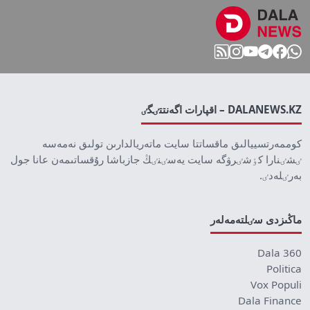
DALANEWS.KZ – اقپارات اگەنتتٸگٸ
كوممەرتسييالىق ماقساتتا سايت ماتەريالدارىن تولىق نەمەسە
ٸشٸنارا كٶشٸرۋگە سايت يەسٸنٸڭ جازباشا رۇقساتىمەن عانا جول
بەرٸلەدٸ.
ماڭىزدى سٸلتەمەلەر
Dala 360
Politica
Vox Populi
Dala Finance