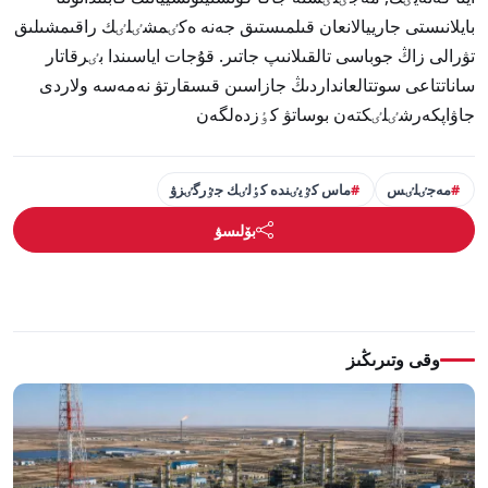
بايلانىستى جارييالانعان قىلمىستىق جەنە ەكٸمشٸلٸك راقىمشىلىق
تۋرالى زاڭ جوباسى تالقىلانىپ جاتىر. قۇجات اياسىندا بٸرقاتار
ساناتتاعى سوتتالعانداردىڭ جازاسىن قىسقارتۋ نەمەسە ولاردى
جاۋاپكەرشٸلٸكتەن بوساتۋ كٶزدەلگەن
مەجٸلٸس
ماس كٷيٸندە كٶلٸك جٷرگٸزۋ
بۆلىسۋ
وقى وتىرىڭىز