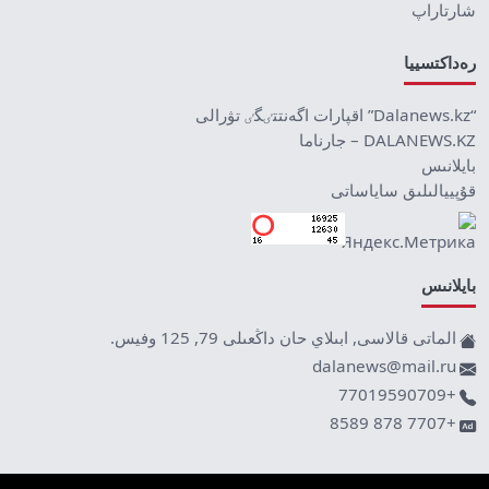
شارتاراپ
رەداكتسييا
“Dalanews.kz” اقپارات اگەنتتٸگٸ تۋرالى
DALANEWS.KZ – جارناما
بايلانىس
قۇپييالىلىق ساياساتى
بايلانىس
الماتى قالاسى, ابىلاي حان داڭعىلى 79, 125 وفيس.
dalanews@mail.ru
+77019590709
+7707 878 8589