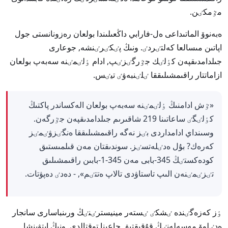
مٷمكٸن.
ەبەنوۆ الماتىداعى ەل-فارابي داڭعىلىندا بولعان رەزونانستى جول
اپاتىن مىسالعا كەلتٸردٸ. ونىڭ پٸكٸرٸنشە, جوعارى
جىلدامدىقپەن كٶلٸك جٷرگٸزٸپ, ادام ٶلٸمٸنە سەبەپ بولعان
ازاماتتار راقىمشىلىققا ٸلٸنبەۋٸ تيٸس.
«ٷش ادامنىڭ ٶلٸمٸنە سەبەپ بولعان الەكساندر پاكتىڭ
كٶلٸگٸ ساعاتىنا 219 شاقىرىم جىلدامدىقپەن جٷرگەن.
وسىنداي ادامداردى بٸز نەگە راقىمشىلىققا ەنگٸزۋٸمٸز
كەرەك? بۇل ەدٸلەتسٸز. سوندىقتان مەن قىلمىستىق
كودەكستٸڭ 345-بابى مەن 345-1-بابىن راقىمشىلىق
تٸزٸمٸنەن الىپ تاستاۋدى تالاپ ەتتٸم», - دەدٸ دەپۋتات.
ٶز كەزەگٸندە ٸشكٸ ٸستەر مينيسترٸنٸڭ ورىنباسارى سانجار
ەدٸلوۆ مەسەلەنٸڭ قۇقىقتىق جاعىنا توقتالدى. ونىڭ ايتۋىنشا,