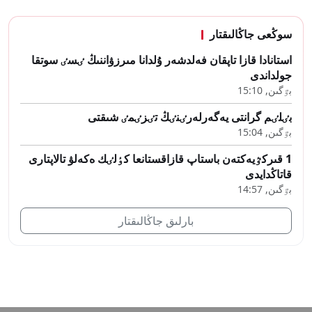
سوڭعى جاڭالىقتار
استانادا قازا تاپقان فەلدشەر ۇلدانا مىرزۋاننىڭ ٸسٸ سوتقا
جولداندى
بٷگىن, 15:10
بٸلٸم گرانتى يەگەرلەرٸنٸڭ تٸزٸمٸ شىقتى
بٷگىن, 15:04
1 قىركٷيەكتەن باستاپ قازاقستانعا كٶلٸك ەكەلۋ تالاپتارى
قاتاڭدايدى
بٷگىن, 14:57
بارلىق جاڭالىقتار