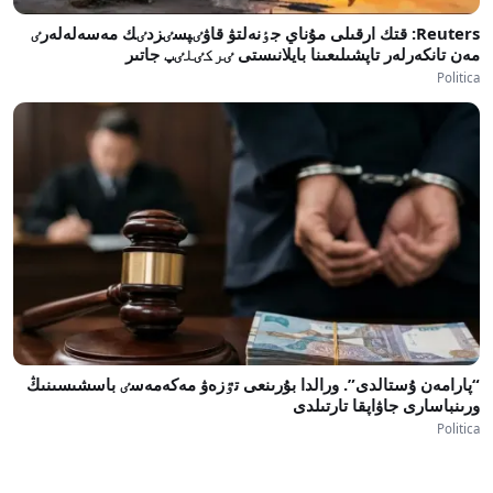
Reuters: قتك ارقىلى مۇناي جٶنەلتۋ قاۋٸپسٸزدٸك مەسەلەلەرٸ
مەن تانكەرلەر تاپشىلىعىنا بايلانىستى ٸركٸلٸپ جاتىر
Politica
“پارامەن ۇستالدى”. ورالدا بۇرىنعى تٷزەۋ مەكەمەسٸ باسشىسىنىڭ
ورىنباسارى جاۋاپقا تارتىلدى
Politica