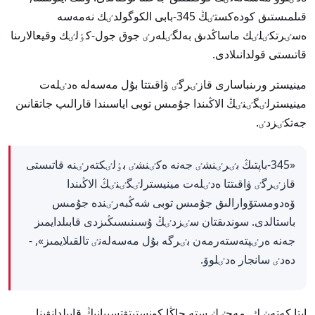
قىلمىستىق كودەكستٸڭ 345-بابى الكوگولدٸك نەمەسە
ەسٸرتكٸلٸك ماساڭدىق بەلگٸلەرٸ جوق جول-كٶلٸك وقيعالارىنا
قاتىستى قولدانىلادى.
مينيستر ورىنباسارى قازٸرگٸ ۋاقىتتا بۇل مەسەلە ەدٸلەت
مينيسترلٸگٸنٸڭ الاڭىندا جۇمىس توبى اياسىندا قارالىپ جاتقانىن
جەتكٸزدٸ.
«345-باپتىڭ بٸرٸنشٸ جەنە ەكٸنشٸ بٶلٸكتەرٸنە قاتىستى
قازٸرگٸ ۋاقىتتا ەدٸلەت مينيسترلٸگٸنٸڭ الاڭىندا
ۆەدومستۆوارالىق جۇمىس توبى شەڭبەرٸندە جۇمىس
باستالدى. سوندىقتان سٸزدٸڭ ۇسىنىسىڭىزدى قابىلدايمىز
جەنە ەرٸپتەستەرمەن بٸرگە بۇل مەسەلەنٸ تالقىلايمىز», -
دەدٸ سانجار ەدٸلوۆ.
ايتا كەتەيٸك, مەجٸلٸستە جاڭا كونستيتۋتسييانىڭ قابىلدانۋىنا