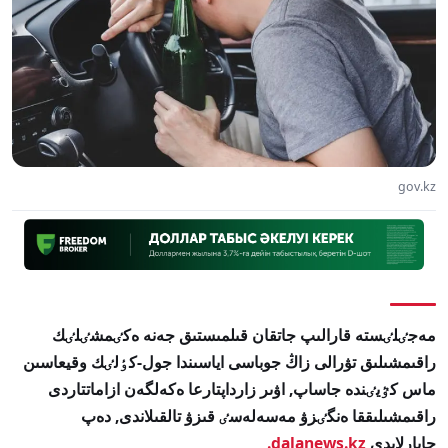
gov.kz
مەجٸلٸستە قارالىپ جاتقان قىلمىستىق جەنە ەكٸمشٸلٸك
راقىمشىلىق تۋرالى زاڭ جوباسى اياسىندا جول-كٶلٸك وقيعاسىن
ماس كٷيٸندە جاساپ, اۋىر زارداپتارعا ەكەلگەن ازاماتتاردى
راقىمشىلىققا ەنگٸزۋ مەسەلەسٸ قىزۋ تالقىلاندى, دەپ
حابارلايدى
dalanews.kz.