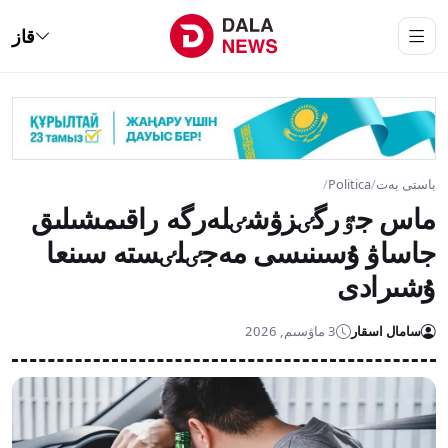
قاز
باستى بەت
/
Politica
/
ماس جٷرگٸزۋشٸلەرگە راقىمشىلىق
جاساۋ ۇسىنىسى مەجٸلٸستە سىنعا
ۇشىرادى
سامال اسقار
3 ماۋسىم, 2026