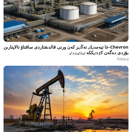
Chevron-عا تيەسٸلٸ تەڭٸز كەن ورنى قالدىقتاردى ساقتاۋ تالاپتارىن
بۇزدى دەگەن كٷدٸككە ٸلٸندٸ
Politica