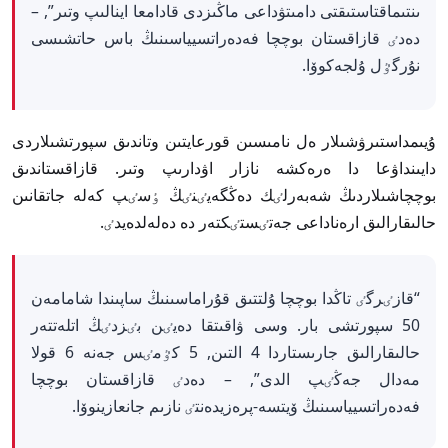
ىنتىماقتاستىقتى دامىتۋداعى ماڭىزدى قادامعا اينالىپ وتىر”, –
دەدٸ قازاقستان بوچچا فەدەراتسيياسىنىڭ باس حاتشىسى
نۇرگٷل ۇلجەكوۆا.
ۇيىمداستىرۋشىلار ەل نامىسىن قورعايتىن وتاندىق سپورتشىلاردى
دايىنداۋعا دا ەرەكشە نازار اۋدارىپ وتىر. قازاقستاندىق
بوچچاشىلاردىڭ شەبەرلٸك دەڭگەيٸنٸڭ ٶسٸپ كەلە جاتقانىن
حالىقارالىق ارەناداعى جەتٸستٸكتەر دە دەلەلدەيدٸ.
“قازٸرگٸ تاڭدا بوچچا ۇلتتىق قۇراماسىنىڭ ساپىندا شامامەن
50 سپورتشى بار. وسى ۋاقىتقا دەيٸن بٸزدٸڭ اتلەتتەر
حالىقارالىق جارىستاردا 4 التىن, 5 كٷمٸس جەنە 6 قولا
مەدال جەڭٸپ الدى”, – دەدٸ قازاقستان بوچچا
فەدەراتسيياسىنىڭ ۆيتسە-پرەزيدەنتٸ نازىم جانعازينوۆا.