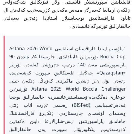
قابىلدايتىن سپورتشىلار قاتىستى. ولار فيزيكالىق شەكتەۋلەر
ٷلكەن ارمانعا كەدەرگٸ ەمەس ەكەنٸن كٶرسەتٸپ كەلەدٸ. ال
تاياۋدا قازاقستاندىق بوچچاشىلار استانادا ٶتەتٸن بەدەلدٸ
حالىقارالىق تۋرنيرگە قاتىسادى.
“ماۋسىم ايىندا قازاقستان استاناسى Astana 2026 World
Boccia Cup تۋرنيرٸن قابىلدايدى. جارىسقا 24 ەلدەن 90
پاراسپورتشى مەن 140 ەرٸپ جٷرۋشٸ كەلەدٸ. تۋرنير
«Qazaqstan» جەڭٸل اتلەتيكالىق سپورت كەشەنٸندە
ٶتەدٸ. بۇل بٸز ٷشٸن ماڭىزدى كەزەڭ. ٶتكەن جىلى
Astana 2025 World Boccia Challenger تۋرنيرٸن
جوعارى دەڭگەيدە ۇيىمداستىرعانىمىزدى حالىقارالىق بوچچا
فەدەراتسيياسى (BISFed) رەسمي تٷردە اتاپ ٶتتٸ.
وسىنداي اۋقىمدى جارىستاردى ٶتكٸزۋ قازاقستاننىڭ
جاھاندىق پاراسپورتتىق ٸس-شارالارعا دايىن ەكەنٸن
كٶرسەتٸپ, ينكليۋزيۆتٸ سپورت پەن حالىقارالىق