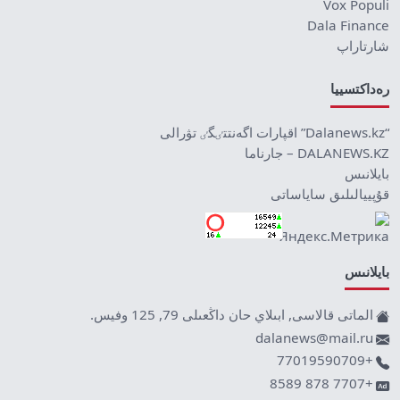
Vox Populi
Dala Finance
شارتاراپ
رەداكتسييا
“Dalanews.kz” اقپارات اگەنتتٸگٸ تۋرالى
DALANEWS.KZ – جارناما
بايلانىس
قۇپييالىلىق ساياساتى
بايلانىس
الماتى قالاسى, ابىلاي حان داڭعىلى 79, 125 وفيس.
dalanews@mail.ru
+77019590709
+7707 878 8589