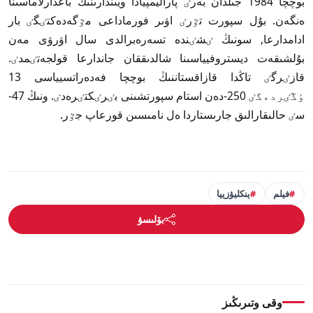
بوچچا 1984 جىلدان بەرٸ پاراليمپيادا ويىندارىنىڭ باعدارلاماسىنا
ەنگەن. بۇل سپورت تٷرٸ اۋىر فورماداعى مٷگەدەكتٸگٸ بار
ادامدارعا, سونىڭ ٸشٸندە تسەرەبرالدى سال اۋرۋى مەن
بۇلشىقەت ديستروفيياسىنا شالدىققان جاندارعا قولجەتٸمدٸ.
قازٸرگٸ تاڭدا قازاقستاننىڭ بوچچا فەدەراتسيياسى 13
ٶڭٸردەگٸ 250-دەن استام سپورتشىنى بٸرٸكتٸرەدٸ. ونىڭ 47-
سٸ حالىقارالىق جارىستاردا ەل نامىسىن قورعاپ جٷر.
فيلم
ينكليۋزييا
بۆلىسۋ
وقى وتىرىڭىز