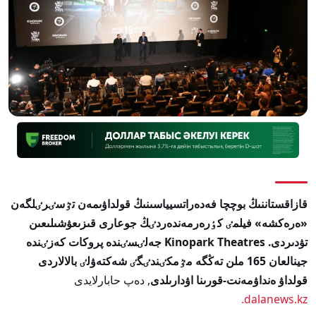
قازاقستاننىڭ بوچچا فەدەراتسيياسىنىڭ قولداۋىمەن تٷسٸرٸلگەن
«ەرەكشە» فيلمٸ كٶرەرمەندەردٸڭ جوعارى قىزىعۋشىلىعىن
تۋدىردى. Kinopark Theatres جەلٸسٸندە پروكات كەزٸندە
جينالعان 165 ملن تەڭگە مٷمكٸندٸگٸ شەكتەۋلٸ بالالاردى
قولداۋ ەنداۋمەنت-قورىنا اۋدارىلدى
, دەپ حابارلايدى
dalanews.kz.