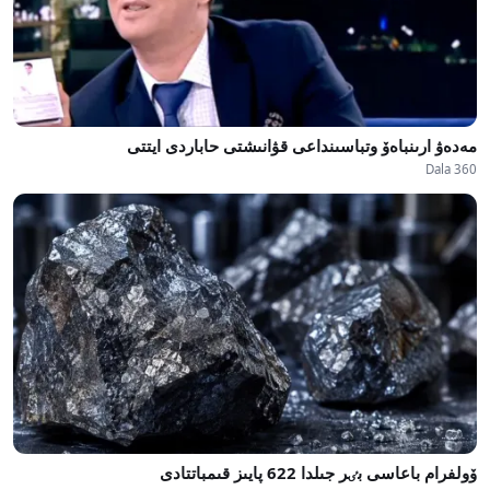
مەدەۋ ارىنباەۆ وتباسىنداعى قۋانىشتى حاباردى ايتتى
Dala 360
ۆولفرام باعاسى بٸر جىلدا 622 پايىز قىمباتتادى