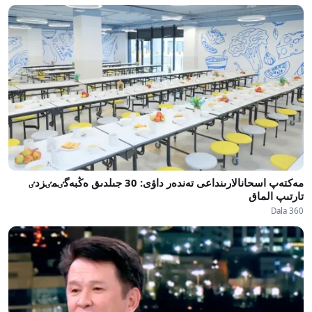
مەكتەپ اسحانالارىنداعى تەندەر داۋى: 30 جىلدىق ەڭبەگٸمٸزدٸ
تارتىپ الماق
Dala 360