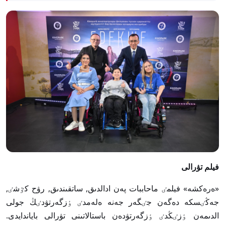
فيلم تۋرالى
«ەرەكشە» فيلمٸ ماحاببات پەن ادالدىق, ساتقىندىق, رۋح كٷشٸ,
جەڭٸسكە دەگەن جٸگەر جەنە ەلەمدٸ ٶزگەرتۋدٸڭ جولى
الدىمەن ٶزٸڭدٸ ٶزگەرتۋدەن باستالاتىنى تۋرالى باياندايدى.