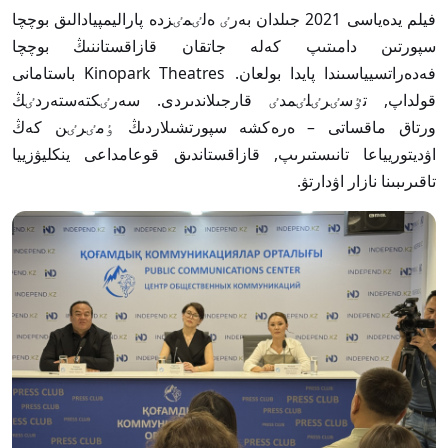
فيلم يدەياسى 2021 جىلدان بەرٸ ەلٸمٸزدە پاراليمپيادالىق بوچچا
سپورتىن دامىتىپ كەلە جاتقان قازاقستاننىڭ بوچچا
فەدەراتسيياسىندا پايدا بولعان. Kinopark Theatres باستامانى
قولداپ, تٷسٸرٸلٸمدٸ قارجىلاندىردى. سەرٸكتەستەردٸڭ
ورتاق ماقساتى – ەرەكشە سپورتشىلاردىڭ ٶمٸرٸن كەڭ
اۋديتوريياعا تانىستىرىپ, قازاقستاندىق قوعامداعى ينكليۋزييا
تاقىرىبىنا نازار اۋدارتۋ.