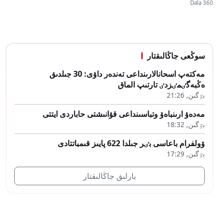
Dala 360
سوڭعى جاڭالىقتار
مەكتەپ اسحانالارىنداعى تەندەر داۋى: 30 جىلدىق
ەڭبەگٸمٸزدٸ تارتىپ الماق
بٷگىن, 21:26
مەدەۋ ارىنباەۆ وتباسىنداعى قۋانىشتى حاباردى ايتتى
بٷگىن, 18:32
ۆولفرام باعاسى بٸر جىلدا 622 پايىز قىمباتتادى
بٷگىن, 17:29
بارلىق جاڭالىقتار