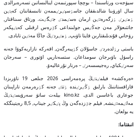
سيۋجەت ورتاسىندا – بوچچا سپورتىمەن اينالىساتىن تسەرەبرالدى
سال اۋرۋىنا شالدىققان جاسٶسپٸرٸممەن تانىسقاننان كەيٸن
ٶمٸرٸ ٶزگەرەتٸن ارمان ەسٸمدٸ جٸگٸت. ورتاق سىناقتار,
جاتتىعۋلار مەن جەڭٸس جولىنداعى كٷرەس ارقىلى كەيٸپكەر
رۋحاني قۇندىلىقتارىن قايتا تاۋىپ, ٶمٸردٸڭ جاڭا مەنٸن تابادى.
باستى رٶلدەردٸ جاسۇلان كٶپبەرگەن, اقەركە نازاربەكوۆا جەنە
راسۋل باۋىرجان سومداعان. ستسەناريي اۆتورى – سەرجان
سەرٸكباي, رەجيسسەرٸ – ەرنار نۇرعاليەۆ.
«ەرەكشە» فيلمٸنٸڭ پرەمەراسى 2026 جىلعى 19 ناۋرىزدا
قازاقستاننىڭ بارلىق ٶڭٸرٸندە ٶتتٸ جەنە كٶرەرمەن تاراپىنان
جوعارى باعاسىن الدى. kino.kz بيلەت ساتۋ سەرۆيسٸنٸڭ
مەلٸمەتٸنشە, فيلم جٷزدەگەن وڭ پٸكٸر جيناپ, 8,5 رەيتينگكە
يە بولعان.
انىقتاما: