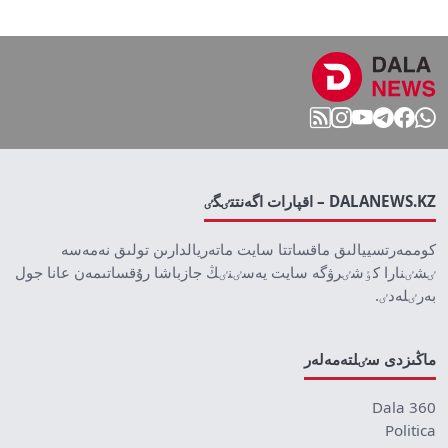
DALANEWS.KZ – اقپارات اگەنتتٸگٸ
كوممەرتسييالىق ماقساتتا سايت ماتەريالدارىن تولىق نەمەسە
ٸشٸنارا كٶشٸرۋگە سايت يەسٸنٸڭ جازباشا رۇقساتىمەن عانا جول
بەرٸلەدٸ.
ماڭىزدى سٸلتەمەلەر
Dala 360
Politica