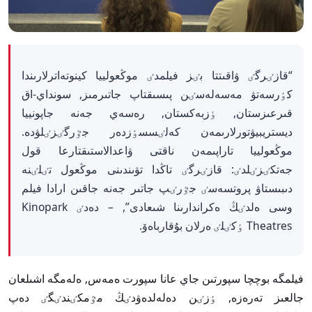
“قازٸرگٸ ۋاقىتتا بٸز فيلمدٸ موڭعولييا كينوتەاترلارىندا
كٶرسەتۋ مەسەلەسٸن پىسىقتاپ جاتىرمىز, سونداي-اق
قىرعىزستان, ٶزبەكستان, رەسەي جەنە جاپونييا
ديستريبيۋتورلارىمەن كەلٸسسٶزدەر جٷرگٸزٸلۋدە.
موڭعولييا تاراپىمەن ناقتى ۋاعدالاستىقتارعا قول
جەتكٸزٸلدٸ: قازٸرگٸ تاڭدا تۋىندىنى موڭعول تٸلٸنە
دىبىستاۋ پروتسەسٸ جٷرٸپ جاتىر جەنە جاقىن ارادا فيلم
وسى ەلدٸڭ ەكراندارىنا شىعادى”, – دەدٸ
Kinopark
Theatres ٶكٸلٸ ەرلان بۇقارباەۆ.
فيلمگە بوچچا سپورتىن جاي عانا سپورت ەمەس, ەلەمگە اشىلعان
جالعىز تەرەزە, ٶزٸن دەلەلدەۋدٸڭ مٷمكٸندٸگٸ دەپ