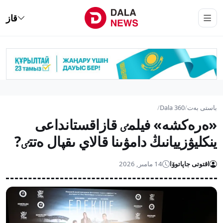
قاز
باستى بەت
/
Dala 360
/
«ەرەكشە» فيلمٸ قازاقستانداعى
ينكليۋزييانىڭ دامۋىنا قالاي ىقپال ەتتٸ?
اقتوتى جاپاتوۆا
14 مامىر, 2026