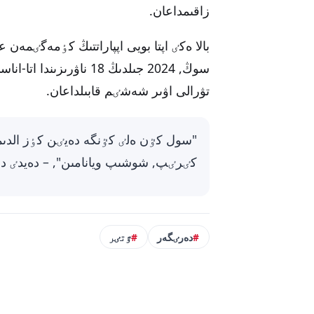
زاقىمداعان.
بالا ەكٸ اپتا بويى اپپاراتتىڭ كٶمەگٸمەن
سوڭ, 2024 جىلدىڭ 18 ناۋ
تۋرالى اۋىر شەشٸم قابىلداعان.
"سول كٷن ەلٸ كٷنگە دەيٸن كٶز الدىمن
كٸرٸپ, شوشىپ ويانامىن", – دەيدٸ دوم
دەرٸگەر
ٷتٸر