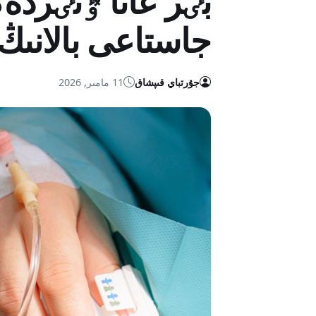
بٸر عانا ٷتٸردە
جاستاعى بالانى
جۇرتباي قىپشاق
11 مامىر, 2026