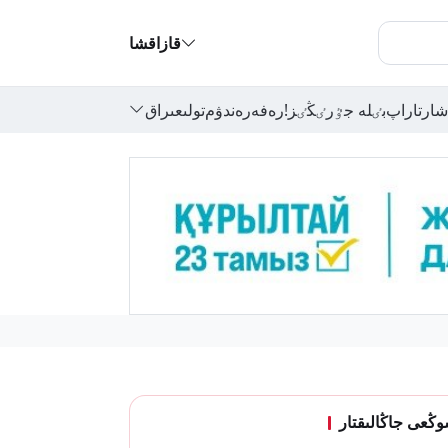
قازاقشا
شارتاراپ
بٸلە جٷرٸڭٸز!
رەفەرەندۋم
تولىعىراق
ڭعى جاڭالىقتار