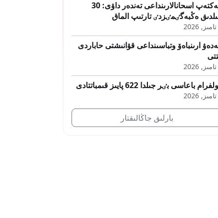
مەكتەپ اسحانالارىنداعى تەندەر داۋى: 30
لدىق ەڭبەگٸمٸزدٸ تارتىپ الماق
دەۋ ارىنباەۆ وتباسىنداعى قۋانىشتى حاباردى
تتى
فرام باعاسى بٸر جىلدا 622 پايىز قىمباتتادى
بارلىق جاڭالىقتار