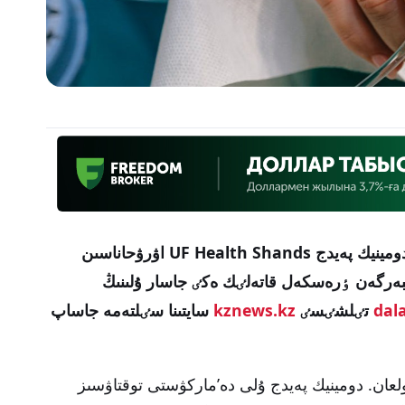
اقش-تىڭ گەينسۆيلل قالاسىنىڭ تۇرعىنى دومينيك پەيدج UF Health Shands اۋرۋحاناسىن
ٸبەرگەن ٶرەسكەل قاتەلٸك ەكٸ جاسار ۇلىنىڭ
dal
تٸلشٸسٸ
kznews.kz
سايتىنا سٸلتەمە جاساپ
2 جىلدىڭ 1 ناۋرىزىندا بولعان. دومينيك پەيدج ۇلى دە’ماركۋستى توقتاۋسىز