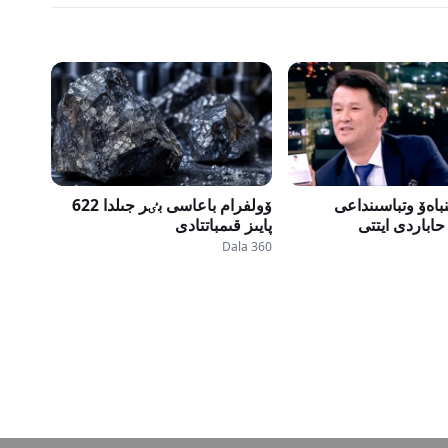
باەۆ وتباسىنداعى
ۆولفرام باعاسى بٸر جىلدا 622
حاباردى ايتتى
پايىز قىمباتتادى
Dala 360