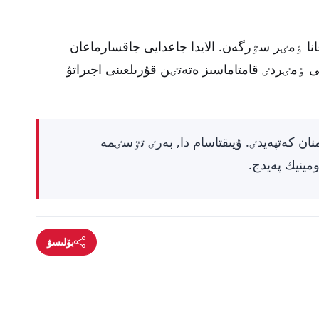
 عانا ٶمٸر سٷرگەن. الايدا جاعدايى جاقسارماعان
رىزىندا اتا-اناسى ٶمٸردٸ قامتاماسىز ەتەتٸن قۇرىلعىنى اجىراتۋ
ان كەتپەيدٸ. ۇيىقتاسام دا, بەرٸ تٷسٸمە
ينيك پەيدج.
بۆلىسۋ