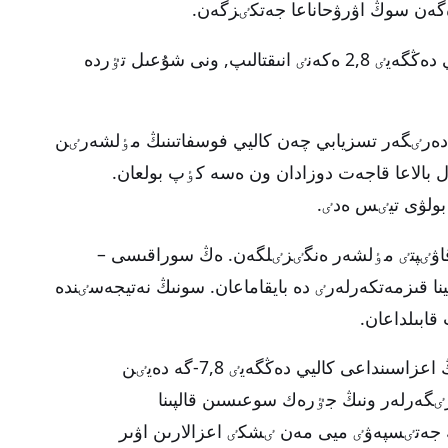
ەگەن سوڭ اۋرۋحاناعا جەتكٸزگەن.
تەكسەرۋ بارىسىندا بالانىڭ قانىنداعى كاليي دەڭگەيٸ 2,8 ەكەنٸ انىقتالىپ, ونى شۇعىل تٷردە
. دەرٸگەر تسزيابي چەن كاليي فوسفاتىنىڭ مٶلشەرٸن
ل بالاعا قاجەت دوزادان ون ەسە كٶپ بولعان.
قاۋٸپتٸ مٶلشەر ەنگٸزٸلگەن. ەڭ سوراقىسى –
ا قىزمەتكەرلەرٸ دە بايقاماعان. سونىڭ نەتيجەسٸندە
ابىلداعان.
ەكٸنشٸ قابىلداۋدان كەيٸن دە’ماركۋستىڭ اعزاسىنداعى كاليي دەڭگەيٸ 7,8-گە دەيٸن
ٸگەرلەر ونىڭ جٷرەك سوعىسىن قالپىنا
 جەتٸسپەۋٸ ميى مەن ٸشكٸ اعزالارىن اۋىر