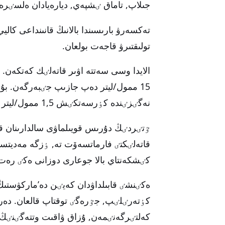
جىلاپ, تاماق ٸشپەي, ديارەيادان ەلسٸر
تولىقتىرۋ قاجەت بولعان.
الايدا وسى سەتتە اۋىر قاتەلٸك كەتكەن
15 ممول/ليتر دەپ جازىپ جٸبەرگەن. بۇ
نەگٸزٸندە كٶرسەتكٸش 1,5 ممول/ليتر بولۋى تيٸس ەدٸ.
ٷتٸردٸڭ دۇرىس قويىلماۋى سالدارىنان 
قاتەلٸكتٸ فارماتسەۆت تە, ٶزگە مەديتسين
كٸشكەنتاي بالا جوعارى دوزانى ەكٸ رەت ق
كٶتەرٸلٸپ, جٷرەگٸ توقتاپ قالعان. دەر
كەلتٸرگەنٸمەن, ۇزاق ۋاقىت وتتەگٸنٸڭ