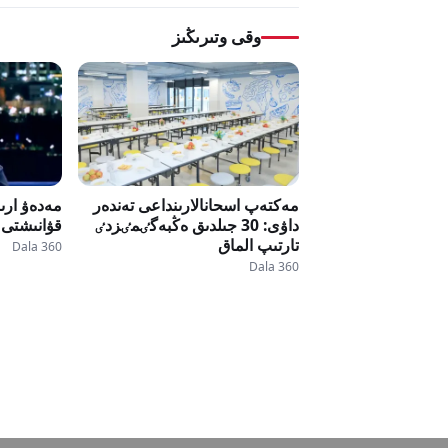
وقى وتىرىڭىز
مەكتەپ اسحانالارىنداعى تەندەر
مەدەۋ ارىن
داۋى: 30 جىلدىق ەڭبەگٸمٸزدٸ
قۋانىشتى 
تارتىپ الماق
Dala 360
Dala 360