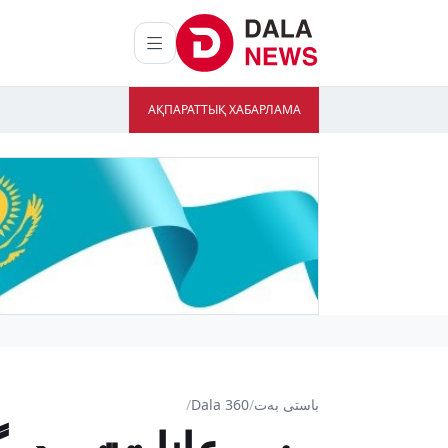
АҚПАРАТТЫҚ ХАБАРЛАМА
باستى بەت
/
Dala 360
/