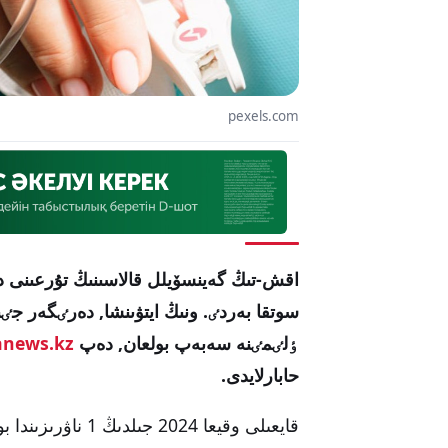
pexels.com
سوتقا بەردٸ. ونىڭ ايتۋىنشا, دەرٸگەر ج
ٶلٸمٸنە سەبەپ بولعان, دەپ
anews.kz
حابارلايدى.
قايعىلى وقيعا 024