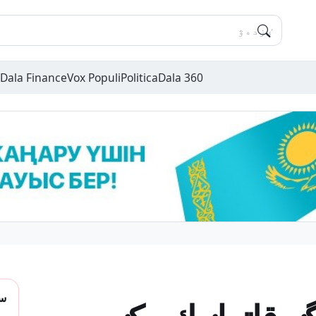
Dala Finance
Vox Populi
Politica
Dala 360
سو