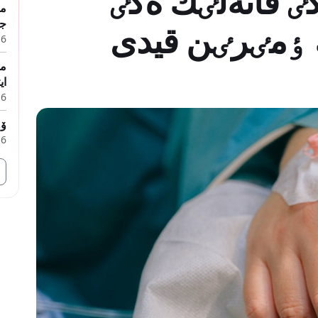
گٸ قاتەلٸك ەكٸ
جى
ڭ ٶمٸرٸن قيدى
6 تامىز, 2026
مە
اي
6 تامىز, 2026
ۆول
6 تامىز, 2026