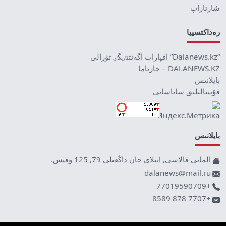
شارتاراپ
رەداكتسييا
“Dalanews.kz” اقپارات اگەنتتٸگٸ تۋرالى
DALANEWS.KZ – جارناما
بايلانىس
قۇپييالىلىق ساياساتى
بايلانىس
الماتى قالاسى, ابىلاي حان داڭعىلى 79, 125 وفيس.
dalanews@mail.ru
+77019590709
+7707 878 8589