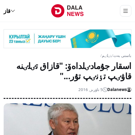
قاز
باستى بەت
/
بٸلٸم
/
اسقار جۇمادٸلداەۆ: "قازاق تٸلٸنە
قاۋٸپ تٶنٸپ تۇر..."
Dalanews
5 ناۋرىز, 2016