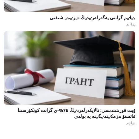
بٸلٸم گرانتى يەگەرلەرٸنٸڭ تٸزٸمٸ شىقتى
بٸلٸم
ۇبت قورىتىندىسى: تالاپكەرلەردٸڭ 76%-ى گرانت كونكۋرسىنا
قاتىسۋ مٷمكٸندٸگٸنە يە بولدى
بٸلٸم