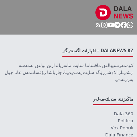
DALANEWS.KZ – اقپارات اگەنتتٸگٸ
كوممەرتسييالىق ماقساتتا سايت ماتەريالدارىن تولىق نەمەسە
ٸشٸنارا كٶشٸرۋگە سايت يەسٸنٸڭ جازباشا رۇقساتىمەن عانا جول
بەرٸلەدٸ.
ماڭىزدى سٸلتەمەلەر
Dala 360
Politica
Vox Populi
Dala Finance