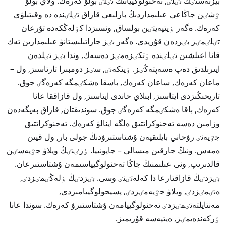
بيزنەستٸڭ تٸلٸ, تەحنولوگييانىڭ تٸلٸ بولۋ كەرەك. ولاي بولۋ
ٷشٸن جاڭاعى عىلىمداردىڭ بارلىعى قازاق تٸلٸندە دە وقىتىلۋى
كەرەك. ەگەر ٶيتپەيتٸن بولساق, ونسىزدا كٶلەڭكەدە تۇرعان
تٸلٸمٸز بٸردەن قۇريدى. ەگەر بٸز جاراتىلىستانۋ عىلىمدارىن تەك
قانا اعىلشىن تٸلٸندە ٶتكٸزەمٸز دەسەك, وندا بٸز تٸلدەن
ايىرىلدىق دەپ ەسەپتەڭٸز. ٶيتكەنٸ, سٸز دومبىرا تارتاسىز, ول –
ماعان كەرەك, ساعان كەرەك, باسقا ەشكٸمگە كەرەگٸ جوق.
تاريحىڭىزدى ايتاسىز, ابىلاي حاندى ايتاسىز, ول قازاققا عانا
كەرەك, باقا ەشكٸمگە كەرەگٸ جوق. سوندىقتان, قازاق بەيگەدەن
وزامىن دەسە تەحنوكراتتىق ەلگە اينالۋ كەرەك. تەحنوكراتتىق
جٷيەنٸ رۋحاني بايلىقپەن ۇشتاستىرۋدىڭ جولى بار, ول قيىن
ەمەس. ونىڭ جارقىن مىسالى – جاپونييا. ٶزٸنٸڭ ويلاۋ جٷيەسٸن
قالدىرىپ, ونى عىلىمنىڭ جاڭا تەحنولوگيياسىمەن ۇشتاستىرعان.
بٸزدٸڭ قازاقتارعا دا كەلەتٸنٸ وسى. بٸزدٸڭ ٶلەڭٸمٸزدٸ,
ەنٸمٸزدٸ, ويلاۋ جٷيەمٸزدٸ, پسيحولوگييامىزدى,
مەنتايلتەتٸمٸزدٸ تەحنولوگييامەن ۇشتاستىرۋ كەرەك. سوندا عانا
ٶركەندەيمٸز, ەيتپەسە قۇريمىز.