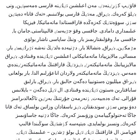
قاۋٸپ كٶرٸنەدٸ. مەن اعىلشىن تٸلٸنە قارسى ەمەسپٸن, ونى
بٸلۋ كەرەك. بٸراق, مەنٸڭ قارسى بولاتىنىم, «تەك قانا» دەيتٸن
سٶز. سوۆەتتٸك كەزەڭدە قازاقستاندا ماتەماتيكا, فيزيكا
عىلىمدارى دامادى. جاقسى وقۋ جٷيەسٸ قالىپتاستى.
جامان با,
جاقسى ما, وقۋلىقتارىمىز بار. ونىڭ ساپاسى ناشار بولۋى
مٷمكٸن, بٸراق, ەنشاللا بار. دٷنيەدە ەلدٸڭ نەشە تٷرلٸسٸ بار.
مىسالى, مالايزييادا ماتەماتيكانى اعىلشىن تٸلٸندە وقىتادى. بٸراق
مالايزييانىڭ ماتەماتيكتەرٸ بٸزدٸڭ قازاقتىڭ ماتەماتيكتەرٸندەي
ەمەس. بٸزدٸڭ ماتەماتيكتەر ولاردان اناعۇرلىم الدا. بار بولعانى
بٸر-اق ميلليون ەستونييا دەگەن حالىق بار. بٸراق, بارلىق
ساباقتارىن ەستون تٸلٸندە وقىتادى. ال تٸل دەگەن – بايلانىس
قۇرالى. تەك ەدەبيەت, ٶنەرمەن جۇرتتىڭ بەرٸن تاڭعالدىرامىز
دەۋ بوس سٶز. سوندىقتان, بٸز باسقادان وزاتىن بولساق, تەك قانا
جاڭا تەحنولوگييامەن وزۋىمىز كەرەك. جاڭا دٷنيە جاساۋىمىز
كەرەك, ونسىز بولمايدى. ەيتپەسە كٶشتٸڭ سوڭىندا قالىپ
قويامىز. ال قازاقتىڭ تٸلٸ تٸل بولۋ ٷشٸن – عىلىمنىڭ تٸلٸ,