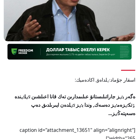
اسقار جۇمادٸلداەۆ, اكادەميك:
ەگەر بٸز جاراتىلىستانۋ عىلىمدارىن تەك قانا اعىلشىن تٸلٸندە
ٶتكٸزەمٸز دەسەك, وندا بٸز تٸلدەن ايىرىلدىق دەپ
ەسەپتەڭٸز...
[caption id="attachment_13651" align="alignright"
width="265"]