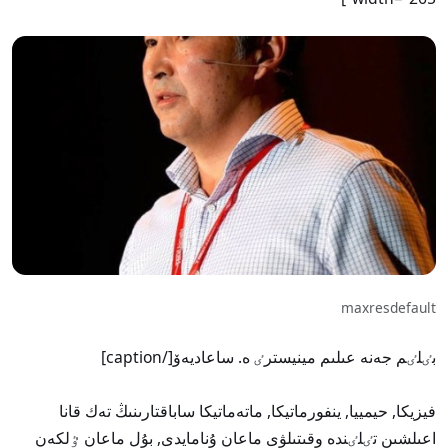
maxresdefault
بٸلٸم جەنە عىلىم مينيسترٸ ە. ساعاديەۆ[/caption]
فيزيكا, حيمييا, ينفورماتيكا, ماتەماتيكا ساباقتارىنىڭ تەك قانا
اعىلشىن تٸلٸندە وقىتىلۋى ماعان ۇنامايدى, بۇل ماعان ٷلكەن