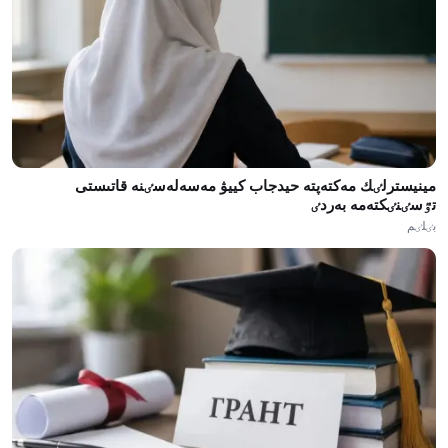
مينيسترلٸك مەكتەپتە حيدجاب كييۋ مەسەلەسٸنە قاتىستى
تٷسٸنٸكتەمە بەردٸ
بٸلٸم