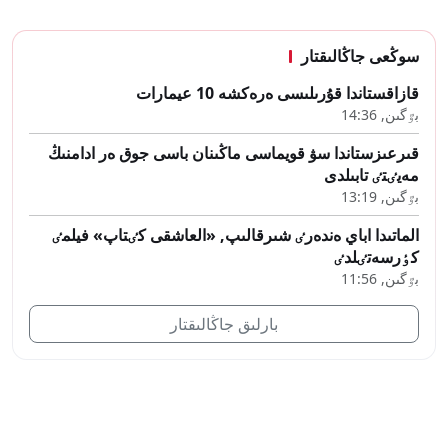
سوڭعى جاڭالىقتار
قازاقستاندا قۇرىلىسى ەرەكشە 10 عيمارات
بٷگىن, 14:36
قىرعىزستاندا سۋ قويماسى ماڭىنان باسى جوق ەر ادامنىڭ
مەيٸتٸ تابىلدى
بٷگىن, 13:19
الماتىدا اباي ەندەرٸ شىرقالىپ, «العاشقى كٸتاپ» فيلمٸ
كٶرسەتٸلدٸ
بٷگىن, 11:56
بارلىق جاڭالىقتار