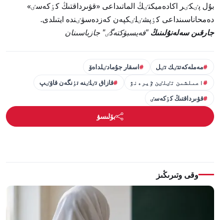
بۇل پٸكٸر اكادەميكتٸڭ الماتىداعى «قۋىرداقتىڭ كٶكەسٸ»
دەمحاناسىنداعى كٶپشٸلٸكپەن كەزدەسۋٸندە ايتىلدى.
جارقىن سەلەنۇلىنىڭ
"فەيسبۋكتەگٸ" جازباسىنان
مەملەكەتتٸك تٸل
اسقار جۇمادٸلداەۆ
اعىلشىن تٸلٸن ٷيرەنۋ
قازاق تٸلٸنە تٶنگەن قاۋٸپ
قۋىرداقتىڭ كٶكەسٸ
بۆلىسۋ
وقى وتىرىڭىز