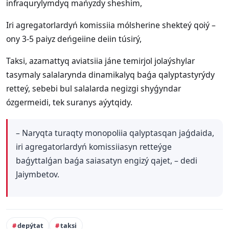
infraqurylymdyq mańyzdy sheshim,
Iri agregatorlardyń komissiia mólsherine shekteý qoiý –
ony 3-5 paiyz deńgeiine deiin túsirý,
Taksi, azamattyq aviatsiia jáne temirjol jolaýshylar
tasymaly salalarynda dinamikalyq baǵa qalyptastyrýdy
retteý, sebebi bul salalarda negizgi shyǵyndar
ózgermeidi, tek suranys aýytqidy.
– Naryqta turaqty monopoliia qalyptasqan jaǵdaida,
iri agregatorlardyń komissiiasyn retteýge
baǵyttalǵan baǵa saiasatyn engizý qajet, – dedi
Jaiymbetov.
depýtat
taksi