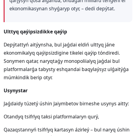
qarjysyn qosa alǵanda, ondaǵan milliard teńgeni el
ekonomikasynan shyǵaryp otyr, – dedi depýtat.
Ulttyq qaýipsizdikke qaýip
Depýtattyń aitýynsha, bul jaǵdai eldiń ulttyq jáne
ekonomikalyq qaýipsizdigine tikelei qaýip tóndiredi.
Sonymen qatar, naryqtaǵy monopoliialyq jaǵdai bul
platformalarǵa tabysty eshqandai baqylaýsyz ulǵaitýǵa
múmkindik berip otyr.
Usynystar
Jaǵdaidy túzetý úshin Jaiymbetov birneshe usynys aitty:
Otandyq tsifrlyq taksi platformalaryn qurý,
Qazaqstannyń tsifrlyq kartasyn ázirleý – bul naryq úshin