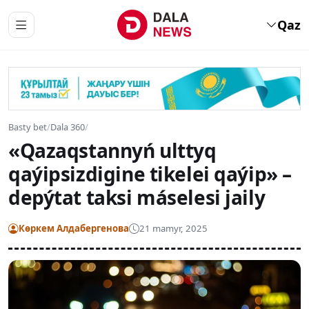
Qaz
Basty bet
/
Dala 360
/
«Qazaqstannyń ulttyq
qaýipsizdigine tikelei qaýip» –
depýtat taksi máselesi jaily
Көркем Алдабергенова
21 mamyr, 2025