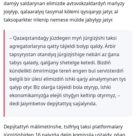
damýy saldarynan elimizde avtovokzaldardyń mańyzy
joiylyp, qalaaralyq tasymal kólemi qysqaryp jatyr, al
taksoparkter irilenip nemese múlde jabylyp jatyr.
– Qazaqstandaǵy júzdegen myń júrgizýshi taksi
agregatorlaryna qatty táýeldi bolyp qaldy. Árbir
tapsyrystan otandyq júrgizýshige nebári az ǵana
tabys qalady, qalǵany shetelge ketedi. Bizdiń
kúndelikti ómirimizge tereń engen bul servisterdiń
belgili bir úlesi elimizdiń ishki qarjy ainalymynan tys
qalyp otyr. Biz olarǵa táýeldi bola otyryp, ishki
ekonomikamyzǵa eleýli shyǵyn keltirip otyrmyz, –
dedi Jaiymbetov depýtattyq saýalynda.
Depýtattyń málimetinshe, tsifrlyq taksi platformalary
júrgizýshiden 16 paiyzǵa deiin komissiia ustaidy, oǵan