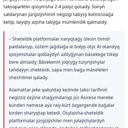
taksoparkter qosymsha 2-4 paiyz qosady. Sonyń
saldarynan júrgizýshiniń negizgi tabysy komissiiaǵa
ketip, laiyqty aqsha tabýǵa múmkindik qalmaidy.
– Sheteldik platformalar naryqtaǵy úlesin tiimdi
paidalanyp, ústem jaǵdaiǵa ie bolyp otyr. Al otandyq
qosymshalar qoldaýdyń azdyǵynan básekege tótep
bere almaidy. Básekeniń joqtyǵy tutynýshylar
tańdaýyn shekteidi, sapa men baǵa máseleleri
sheshilmei qalady.
Azamattar jeke qabyldaý kezinde taksi tarifiniń
negizsiz ósýine shaǵymdanyp júr. Ásirese mereke
kúnderi nemese aýa raiy kúrt ózgergende baǵalar
birden sharyqtap ketedi. Osylaisha sheteldik
platformalar júrgizýshiler men jolaýshylardyń