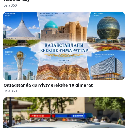
Dala 360
Qazaqstanda qurylysy erekshe 10 ǵimarat
Dala 360