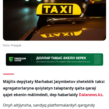
Foto: Freepik
Májilis depýtaty Marhabat Jaiymbetov sheteldik taksi
agregatorlaryna qoiylatyn talaptardy qaita qaraý
qajet ekenin málimdedi, dep habarlaidy
Dalanews.kz
.
Onyń aitýynsha, sandyq platformalardyń qarqyndy