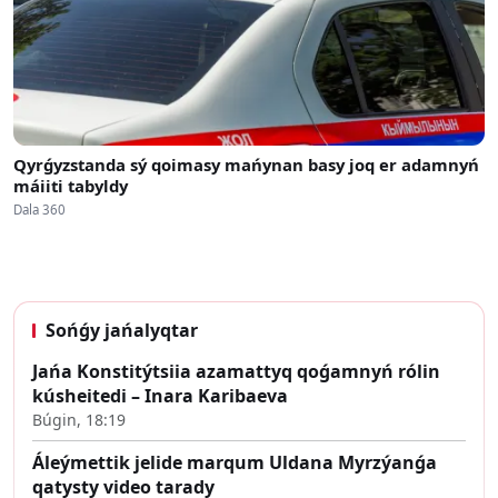
Qyrǵyzstanda sý qoimasy mańynan basy joq er adamnyń
máiiti tabyldy
Dala 360
Sońǵy jańalyqtar
Jańa Konstitýtsiia azamattyq qoǵamnyń rólin
kúsheitedi – Inara Karibaeva
Búgin, 18:19
Áleýmettik jelide marqum Uldana Myrzýanǵa
qatysty video tarady