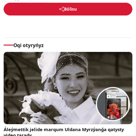
Bólisu
Oqi otyryńyz
Áleýmettik jelide marqum Uldana Myrzýanǵa qatysty
video tarady