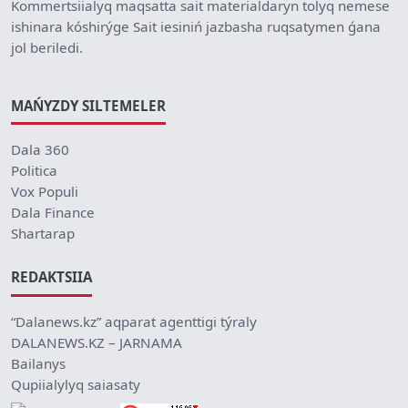
Kommertsiialyq maqsatta sait materialdaryn tolyq nemese
ishinara kóshirýge Sait iesiniń jazbasha ruqsatymen ǵana
jol beriledi.
MAŃYZDY SILTEMELER
Dala 360
Politica
Vox Populi
Dala Finance
Shartarap
REDAKTSIIA
“Dalanews.kz” aqparat agenttigi týraly
DALANEWS.KZ – JARNAMA
Bailanys
Qupiialylyq saiasaty