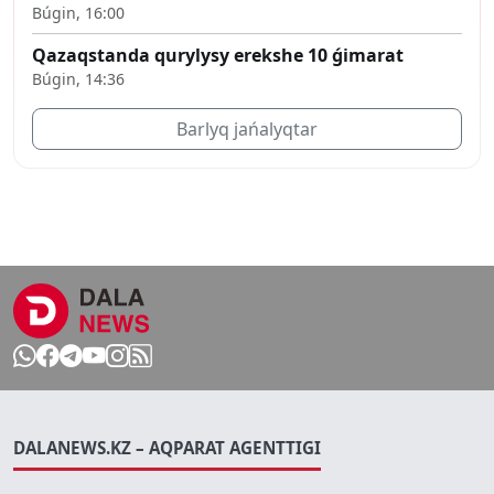
Búgin, 16:00
Qazaqstanda qurylysy erekshe 10 ǵimarat
Búgin, 14:36
Barlyq jańalyqtar
DALANEWS.KZ – AQPARAT AGENTTIGI