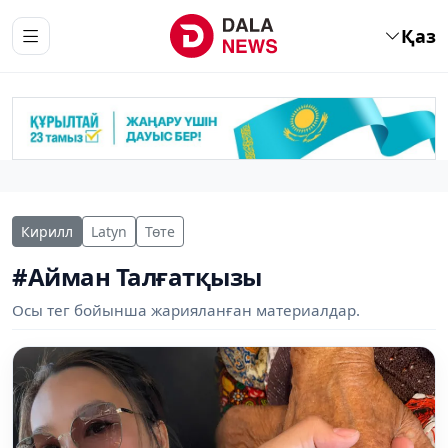
Қаз
Кирилл
Latyn
Төте
#Айман Талғатқызы
Осы тег бойынша жарияланған материалдар.