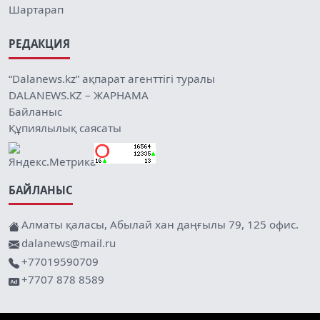
Шартарап
РЕДАКЦИЯ
“Dalanews.kz” ақпарат агенттігі туралы
DALANEWS.KZ – ЖАРНАМА
Байланыс
Құпиялылық саясаты
БАЙЛАНЫС
Алматы қаласы, Абылай хан даңғылы 79, 125 офис.
dalanews@mail.ru
+77019590709
+7707 878 8589