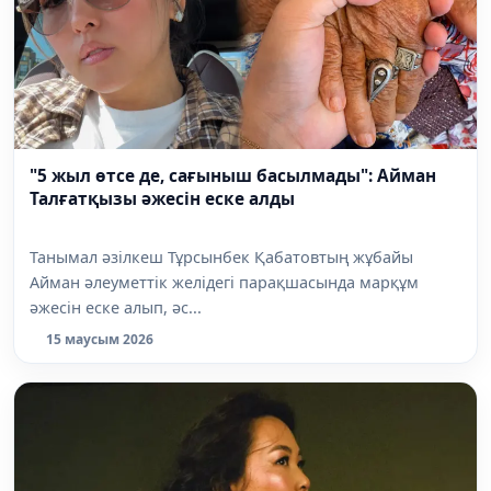
"5 жыл өтсе де, сағыныш басылмады": Айман
Талғатқызы әжесін еске алды
Танымал әзілкеш Тұрсынбек Қабатовтың жұбайы
Айман әлеуметтік желідегі парақшасында марқұм
әжесін еске алып, әс...
15 маусым 2026