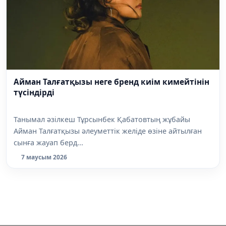
Айман Талғатқызы неге бренд киім кимейтінін
түсіндірді
Танымал әзілкеш Тұрсынбек Қабатовтың жұбайы
Айман Талғатқызы әлеуметтік желіде өзіне айтылған
сынға жауап берд...
7 маусым 2026