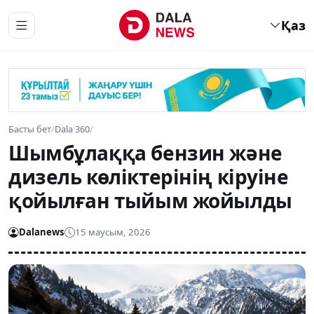
Қаз
Басты бет
/
Dala 360
/
Шымбұлаққа бензин және
дизель көліктерінің кіруіне
қойылған тыйым жойылды
Dalanews
15 маусым, 2026