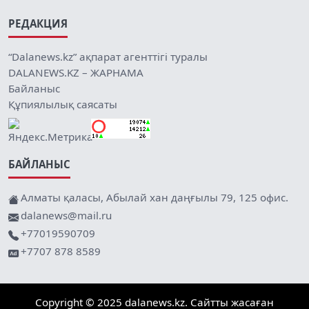
РЕДАКЦИЯ
“Dalanews.kz” ақпарат агенттігі туралы
DALANEWS.KZ – ЖАРНАМА
Байланыс
Құпиялылық саясаты
БАЙЛАНЫС
Алматы қаласы, Абылай хан даңғылы 79, 125 офис.
dalanews@mail.ru
+77019590709
+7707 878 8589
Copyright © 2025 dalanews.kz. Сайтты жасаған