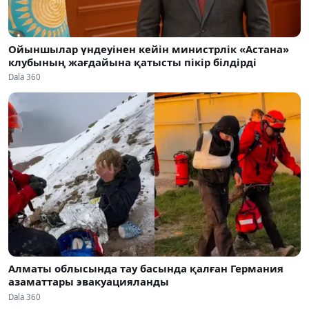
Ойыншылар үндеуінен кейін министрлік «Астана»
клубының жағдайына қатысты пікір білдірді
Dala 360
Алматы облысында тау басында қалған Германия
азаматтары эвакуацияланды
Dala 360