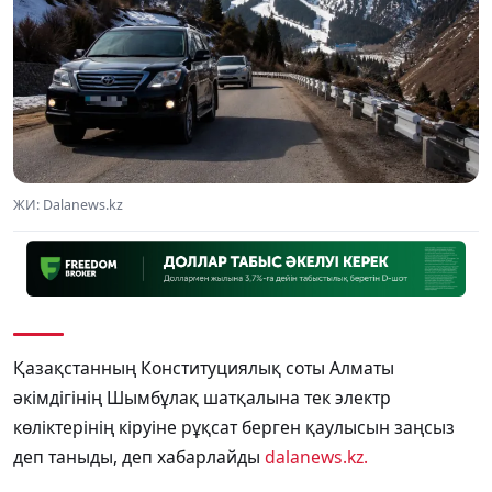
ЖИ: Dalanews.kz
Қазақстанның Конституциялық соты Алматы
әкімдігінің Шымбұлақ шатқалына тек электр
көліктерінің кіруіне рұқсат берген қаулысын заңсыз
деп таныды, деп хабарлайды
dalanews.kz.