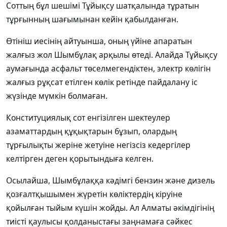
Соттың бұл шешімі Тұйықсу шатқалында тұратын
тұрғынның шағымынан кейін қабылданған.
Өтініш иесінің айтуынша, оның үйіне апаратын
жалғыз жол Шымбұлақ арқылы өтеді. Алайда Тұйықсу
аумағында асфальт төселмегендіктен, электр көлігін
жалғыз рұқсат етілген көлік ретінде пайдалану іс
жүзінде мүмкін болмаған.
Конституциялық сот енгізілген шектеулер
азаматтардың құқықтарын бұзып, олардың
тұрғылықты жеріне жетуіне негізсіз кедергілер
келтірген деген қорытындыға келген.
Осылайша, Шымбұлаққа кәдімгі бензин және дизель
қозғалтқышымен жүретін көліктердің кіруіне
қойылған тыйым күшін жойды. Ал Алматы әкімдігінің
тиісті қаулысы қолданыстағы заңнамаға сәйкес