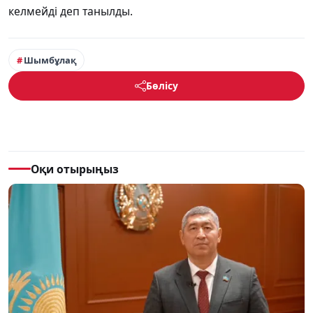
келмейді деп танылды.
Шымбұлақ
Бөлісу
Оқи отырыңыз