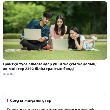
Грантқа түсе алмағандар үшін жақсы жаңалық:
әкімдіктер 2392 білім грантын бөлді
Dala 360
Соңғы жаңалықтар
Грант ұта алмаған талапкерлерге қандай