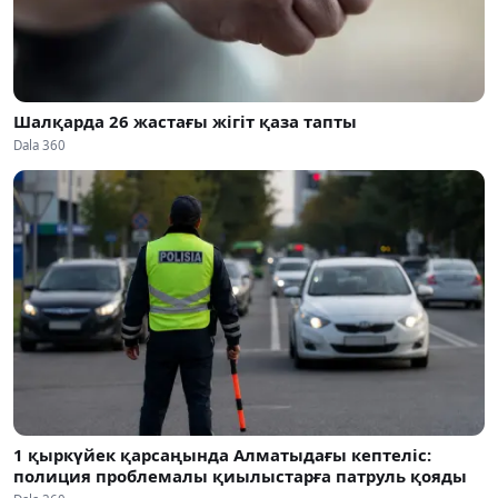
Шалқарда 26 жастағы жігіт қаза тапты
Dala 360
1 қыркүйек қарсаңында Алматыдағы кептеліс:
полиция проблемалы қиылыстарға патруль қояды