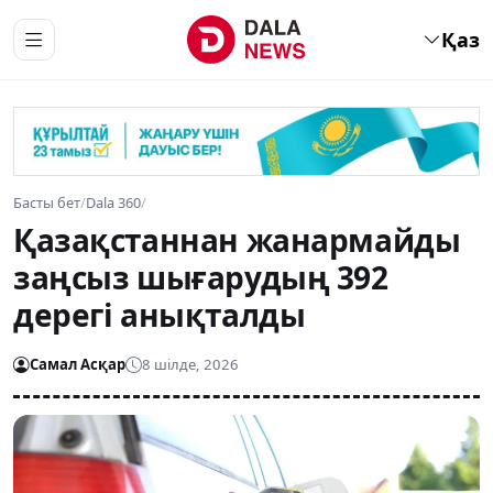
Қаз
Басты бет
/
Dala 360
/
Қазақстаннан жанармайды
заңсыз шығарудың 392
дерегі анықталды
Самал Асқар
8 шілде, 2026