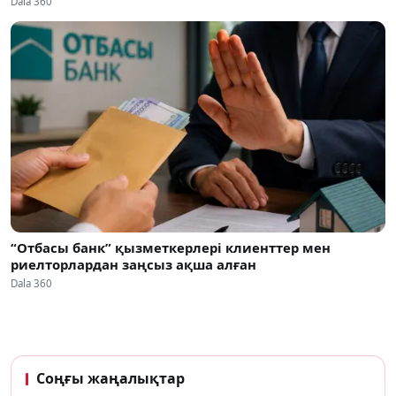
Dala 360
“Отбасы банк” қызметкерлері клиенттер мен
риелторлардан заңсыз ақша алған
Dala 360
Соңғы жаңалықтар