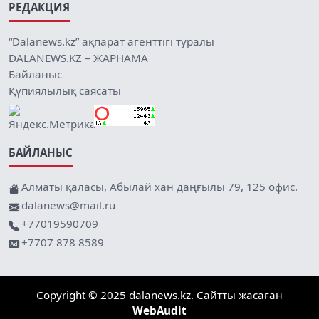
РЕДАКЦИЯ
“Dalanews.kz” ақпарат агенттігі туралы
DALANEWS.KZ – ЖАРНАМА
Байланыс
Құпиялылық саясаты
БАЙЛАНЫС
Алматы қаласы, Абылай хан даңғылы 79, 125 офис.
dalanews@mail.ru
+77019590709
+7707 878 8589
Copyright © 2025 dalanews.kz. Сайтты жасаған
WebAudit