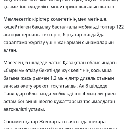
қызметіне күнделікті мониторинг жасалып жатыр.
Мемлекеттік кірістер комитетінің мәліметінше,
күшейтілген бақылау басталғалы мобильді топтар 122
автоцистернаны тексеріп, бірқатар жағдайда
сараптама жүргізу үшін жанармай сынамаларын
алған.
Мәселен, 6 шілдеде Батыс Қазақстан облысындағы
«Сырым» өткізу бекетінде жүк көлігінің қосымша
багына жасырылған 1,2 мың литр дизель отынын
заңсыз әкету әрекеті тоқтатылды. Ал 8 шілдеде
Павлодар облысында мобильді топ 4 мың литрден
астам бензинді ілеспе құжаттарсыз тасымалдаған
автокөлікті ұстады.
Сонымен қатар Жол картасы аясында шекара