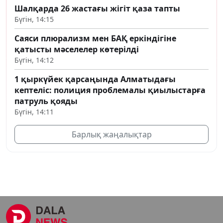
Шалқарда 26 жастағы жігіт қаза тапты
Бүгін, 14:15
Саяси плюрализм мен БАҚ еркіндігіне
қатысты мәселелер көтерілді
Бүгін, 14:12
1 қыркүйек қарсаңында Алматыдағы
кептеліс: полиция проблемалы қиылыстарға
патруль қояды
Бүгін, 14:11
Барлық жаңалықтар