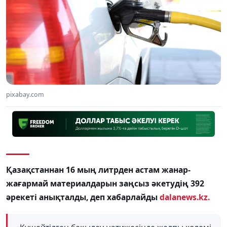
pixabay.com
Қазақстаннан 16 мың литрден астам жанар-
жағармай материалдарын заңсыз әкетудің 392
әрекеті анықталды, деп хабарлайды
dalanews.kz.