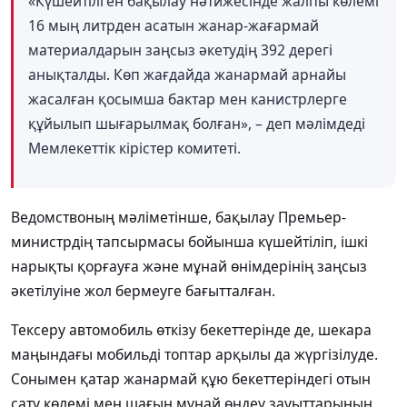
«Күшейтілген бақылау нәтижесінде жалпы көлемі
16 мың литрден асатын жанар-жағармай
материалдарын заңсыз әкетудің 392 дерегі
анықталды. Көп жағдайда жанармай арнайы
жасалған қосымша бактар мен канистрлерге
құйылып шығарылмақ болған», – деп мәлімдеді
Мемлекеттік кірістер комитеті.
Ведомствоның мәліметінше, бақылау Премьер-
министрдің тапсырмасы бойынша күшейтіліп, ішкі
нарықты қорғауға және мұнай өнімдерінің заңсыз
әкетілуіне жол бермеуге бағытталған.
Тексеру автомобиль өткізу бекеттерінде де, шекара
маңындағы мобильді топтар арқылы да жүргізілуде.
Сонымен қатар жанармай құю бекеттеріндегі отын
сату көлемі мен шағын мұнай өңдеу зауыттарының