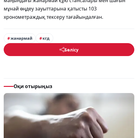
маңындағы жанармай құю стансалары мен шағын
мұнай өңдеу зауыттарына қатысты 103
хронометраждық тексеру тағайындалған.
жанармай
кгд
Бөлісу
Оқи отырыңыз