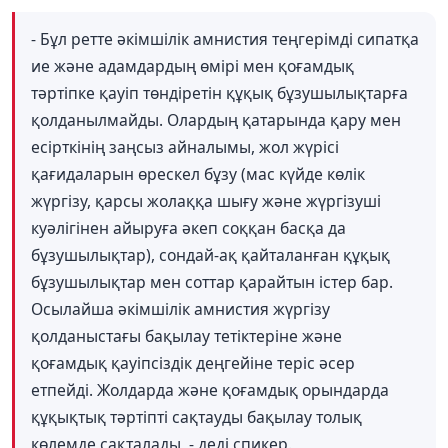
- Бұл ретте әкімшілік амнистия теңгерімді сипатқа
ие және адамдардың өмірі мен қоғамдық
тәртіпке қауіп төндіретін құқық бұзушылықтарға
қолданылмайды. Олардың қатарында қару мен
есірткінің заңсыз айналымы, жол жүрісі
қағидаларын өрескел бұзу (мас күйде көлік
жүргізу, қарсы жолаққа шығу және жүргізуші
куәлігінен айыруға әкеп соққан басқа да
бұзушылықтар), сондай-ақ қайталанған құқық
бұзушылықтар мен соттар қарайтын істер бар.
Осылайша әкімшілік амнистия жүргізу
қолданыстағы бақылау тетіктеріне және
қоғамдық қауіпсіздік деңгейіне теріс әсер
етпейді. Жолдарда және қоғамдық орындарда
құқықтық тәртіпті сақтауды бақылау толық
көлемде сақталады, - деді спикер.