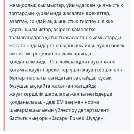
жемқорлық қылмыстар, ұйымдасқан қылмыстық
топтардың құрамында жасалған әрекеттер,
азаптау, сондай-ақ жыныстық тиіспеушілікке
қарсы қылмыстар, әсіресе кәмелетке
толмағандарға қатысты жасалған қылмыстарды
жасаған адамдарға қолданылмайды. Бұдан бөлек,
амнистия рецидив жағдайларында
қолданылмайды. Осылайша құжат ауыр және
қоғамға қауіпті әрекеттер үшін жауапкершіліктің
бұлтартпастығы қағидатын сақтайды: құқық
бұзушылық қайта жасалған жағдайда
жауапкершілік шаралары жалпы негіздерде
қолданылады, - деді ІІМ заң мен норма
шығармашылығын үйлестіру департаменті
бастығының орынбасары Ермек Шүлден.