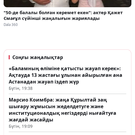
"50-де балалы болған керемет екен": актер Қажет
Смағұл сүйінші жаңалығын жариялады
Dala 360
Соңғы жаңалықтар
«Баламның өліміне қатысты жауап керек»:
Ақтауда 13 жастағы ұлынан айырылған ана
Астанадан жауап іздеп жүр
Бүгін, 19:38
Марсио Коимбра: жаңа Құрылтай заң
шығару жұмысын жеделдетуге және
институционалдық негіздерді нығайтуға
жағдай жасайды
Бүгін, 19:09