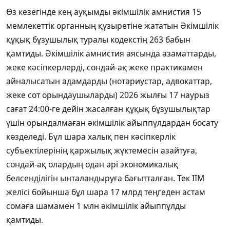
Өз кезегінде кең ауқымды әкімшілік амнистия 15
мемлекеттік органның құзыретіне жататын Әкімшілік
құқық бұзушылық туралы кодекстің 263 бабын
қамтиды. Әкімшілік амнистия аясында азаматтарды,
жеке кәсіпкерлерді, сондай-ақ жеке практикамен
айналысатын адамдарды (нотариустар, адвокаттар,
жеке сот орындаушыларды) 2026 жылғы 17 наурыз
сағат 24:00-ге дейін жасалған құқық бұзушылықтар
үшін орындалмаған әкімшілік айыппұлдардан босату
көзделеді. Бұл шара халық пен кәсіпкерлік
субъектілерінің қаржылық жүктемесін азайтуға,
сондай-ақ олардың одан әрі экономикалық
белсенділігін ынталандыруға бағытталған. Тек ІІМ
желісі бойынша бұл шара 17 млрд теңгеден астам
сомаға шамамен 1 млн әкімшілік айыппұлды
қамтиды.