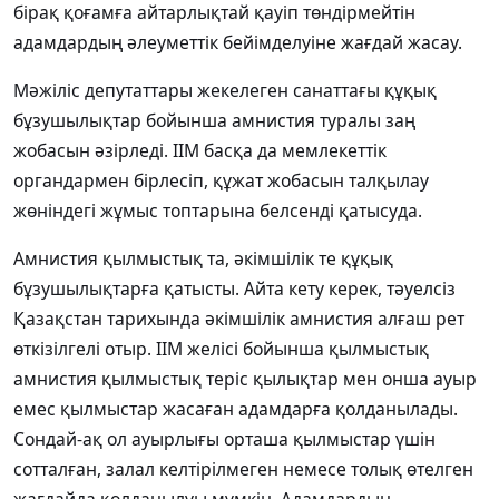
бірақ қоғамға айтарлықтай қауіп төндірмейтін
адамдардың әлеуметтік бейімделуіне жағдай жасау.
Мәжіліс депутаттары жекелеген санаттағы құқық
бұзушылықтар бойынша амнистия туралы заң
жобасын әзірледі. ІІМ басқа да мемлекеттік
органдармен бірлесіп, құжат жобасын талқылау
жөніндегі жұмыс топтарына белсенді қатысуда.
Амнистия қылмыстық та, әкімшілік те құқық
бұзушылықтарға қатысты. Айта кету керек, тәуелсіз
Қазақстан тарихында әкімшілік амнистия алғаш рет
өткізілгелі отыр. ІІМ желісі бойынша қылмыстық
амнистия қылмыстық теріс қылықтар мен онша ауыр
емес қылмыстар жасаған адамдарға қолданылады.
Сондай-ақ ол ауырлығы орташа қылмыстар үшін
сотталған, залал келтірілмеген немесе толық өтелген