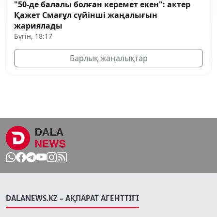
"50-де балалы болған керемет екен": актер
Қажет Смағұл сүйінші жаңалығын
жариялады
Бүгін, 18:17
Барлық жаңалықтар
DALANEWS.KZ – АҚПАРАТ АГЕНТТІГІ