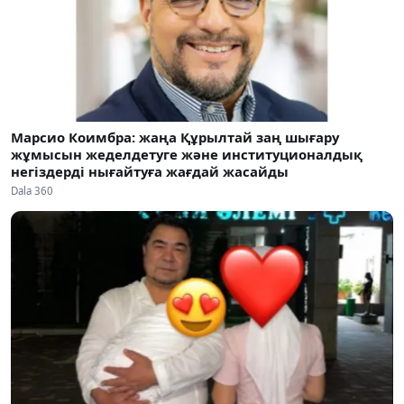
Марсио Коимбра: жаңа Құрылтай заң шығару
жұмысын жеделдетуге және институционалдық
негіздерді нығайтуға жағдай жасайды
Dala 360