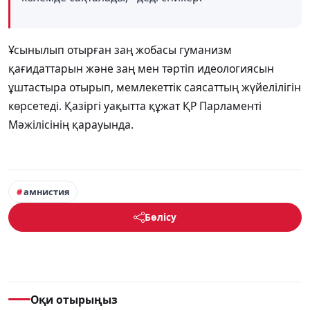
Ұсынылып отырған заң жобасы гуманизм
қағидаттарын және заң мен тәртіп идеологиясын
ұштастыра отырып, мемлекеттік саясаттың жүйелілігін
көрсетеді. Қазіргі уақытта құжат ҚР Парламенті
Мәжілісінің қарауында.
амнистия
Бөлісу
Оқи отырыңыз