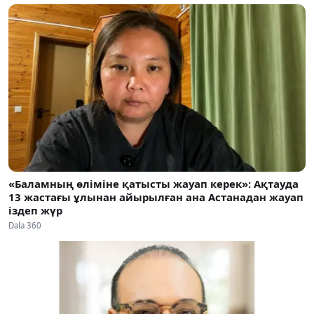
«Баламның өліміне қатысты жауап керек»: Ақтауда
13 жастағы ұлынан айырылған ана Астанадан жауап
іздеп жүр
Dala 360