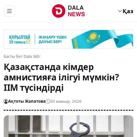
Қаз
Басты бет
/
Dala 360
/
Қазақстанда кімдер
амнистияға ілігуі мүмкін?
ІІМ түсіндірді
Ақтоты Жапатова
30 мамыр, 2026