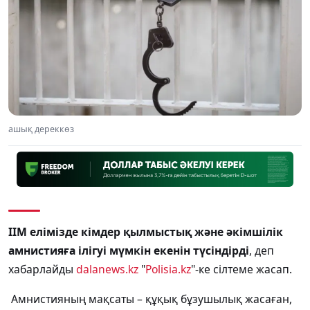
ашық дереккөз
ІІМ елімізде кімдер қылмыстық және әкімшілік
амнистияға ілігуі мүмкін екенін түсіндірді
, деп
хабарлайды
dalanews.kz
"
Polisia.kz
"-ке сілтеме жасап.
Амнистияның мақсаты – құқық бұзушылық жасаған,