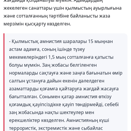
жағдайда қолданылуы мүмкін. Адамдардың
жекелеген санаттары үшін қылмыстың ауырлығына
және сотталғанның тәртібіне байланысты жаза
мерзімін қысқарту көзделген.
- Қылмыстық амнистия шаралары 15 мыңнан
астам адамға, соның ішінде түзеу
мекемелеріндегі 1,5 мың сотталғанға қатысты
болуы мүмкін. Заң жобасы белгіленген
нормаларды сақтауға және заңға бағынатын өмір
салтын ұстануға дайын екенін дәлелдеген
азаматтарды қоғамға қайтаруға жағдай жасауға
бағытталған. Сонымен қатар амнистия өткізу
қоғамдық қауіпсіздікке қауіп төндірмейді, себебі
заң жобасында нақты шектеулер мен
ерекшеліктер көзделген. Амнистияның күші
террористік, экстремистік және сыбайлас