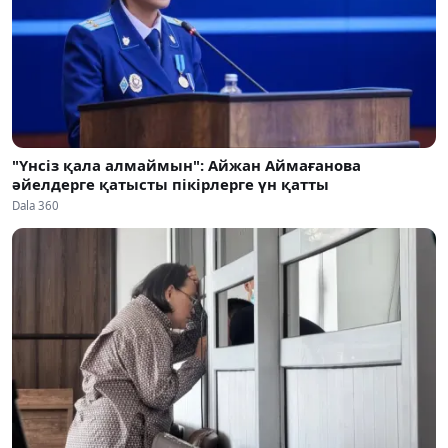
"Үнсіз қала алмаймын": Айжан Аймағанова
әйелдерге қатысты пікірлерге үн қатты
Dala 360