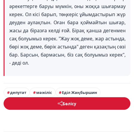
әрекеттерге баруы мүмкін, оны жоққа шығармау
керек. Ол кісі барып, төңкеріс ұйымдастырып жүр
деуден аулақпын. Оған бара қоймайтын шығар,
жасы да біразға келді ғой. Бірақ қанша дегенмен
сақ болуымыз керек. "Жау жоқ деме, жар астында,
бөрі жоқ деме, бөрік астында" деген қазақтың сөзі
бар. Барсын, бармасын, біз сақ болуымыз керек",
- деді ол.
депутат
мәжіліс
Еділ Жаңбыршин
Бөлісу