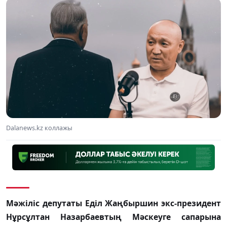
Dalanews.kz коллажы
Мәжіліс депутаты Еділ Жаңбыршин экс-президент
Нұрсұлтан Назарбаевтың Мәскеуге сапарына