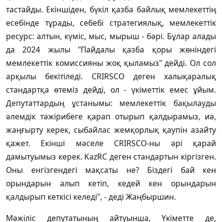
тастайды. Екіншіден, бүкіл қазба байлық мемлекеттің
есебінде тұрады, себебі стратегиялық, мемлекеттік
ресурс: алтын, күміс, мыс, мырыш - бәрі. Бұлар алады
да 2024 жылы "Пайдалы қазба қоры жөніндегі
мемлекеттік комиссияны жоқ қыламыз" дейді. Ол сол
арқылы бекітіледі. CRIRSCO деген халықаралық
стандартқа өтеміз дейді, ол - үкіметтік емес ұйым.
Депутаттардың ұстанымы: мемлекеттік бақылауды
әлемдік тәжірибеге қарап отырып қалдырамыз, иә,
жаңғырту керек, сыбайлас жемқорлық қаупін азайту
қажет. Екінші мәселе CRIRSCO-ны әрі қарай
дамытуымыз керек. KazRC деген стандартын кіргізген.
Оны енгізгендегі мақсаты не? Біздегі бай кен
орындарын алып кетіп, кедей кен орындарын
қалдырып кеткісі келеді", - деді Жаңбыршин.
Мәжіліс депутатының айтуынша, Үкіметте де,