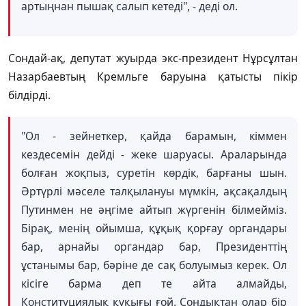
артыңнан пышақ салып кетеді", - деді ол.
Сондай-ақ, депутат жуырда экс-президент Нұрсұлтан
Назарбаевтың Кремльге баруына қатысты пікір
білдірді.
"Ол - зейнеткер, қайда барамын, кіммен
кездесемін дейді - жеке шаруасы. Араларында
болған жоқпыз, суретін көрдік, барғаны шын.
Әртүрлі мәселе талқылануы мүмкін, ақсақалдың
Путинмен не әңгіме айтып жүргенін білмейміз.
Бірақ, менің ойымша, құқық қорғау органдары
бар, арнайы органдар бар, Президенттің
ұстанымы бар, бәріне де сақ болуымыз керек. Ол
кісіге барма деп те айта алмайды,
Конституциялық құқығы ғой. Сондықтан олар бір