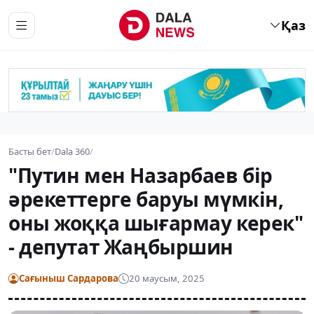
Қаз
Басты бет
/
Dala 360
/
"Путин мен Назарбаев бір
әрекеттерге баруы мүмкін,
оны жоққа шығармау керек"
- депутат Жаңбыршин
Сағыныш Сардарова
20 маусым, 2025