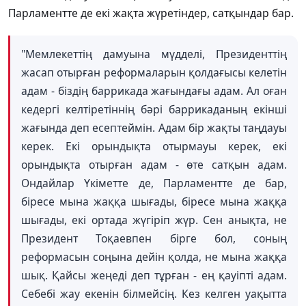
Парламентте де екі жақта жүретіндер, сатқындар бар.
"Мемлекеттің дамуына мүдделі, Президенттің
жасап отырған реформаларын қолдағысы келетін
адам - біздің баррикада жағындағы адам. Ал оған
кедергі келтіретіннің бәрі баррикаданың екінші
жағында деп есептеймін. Адам бір жақты таңдауы
керек. Екі орындықта отырмауы керек, екі
орындықта отырған адам - өте сатқын адам.
Ондайлар Үкіметте де, Парламентте де бар,
біресе мына жаққа шығады, біресе мына жаққа
шығады, екі ортада жүгіріп жүр. Сен анықта, не
Президент Тоқаевпен бірге бол, соның
реформасын соңына дейін қолда, не мына жаққа
шық. Қайсы жеңеді деп тұрған - ең қауіпті адам.
Себебі жау екенін білмейсің. Кез келген уақытта