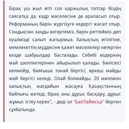
Бірақ үш жыл өтті сол қаржылық топтар біздің
саясатқа да, кадр мәселесіне де араласып отыр.
Реформаның бәрін жүргізуге кедергі жасап отыр.
Сондықтан заңды өзгертеміз, бәрін реттейміз деп
күшімізді салып жатырмыз. Халықтың игілігіне,
мемлекеттің мүддесіне қажет мәселелер көтерген
кезде шабуылдар басталады. Себебі өздерінің
май шелпектерінен айырылып қалады. Бөліскісі
келмейді, баяғыша тонай бергісі, өркеш майды
жей бергісі келеді. Олай болмайды. 20 миллион
халықтың жағдайын жасауға Қазақстанның
байлығы жетеді, бірақ оны дұрыс басқару, дұрыс
жұмыс істеу керек", - деді ол
"БапТаймсқа"
берген
сұхбатында.