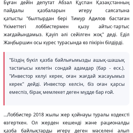
Бұған дейін депутат Абзал Құспан Қазақстанның
пайдалы қазбаларын игеру саясатына
қатысты "былтырдан бері Тимур Адилов бастаған
Үкіметтегі лоббистермен қызу айтыс-тартыс
жағдайындамыз. Қауіп әлі сейілген жоқ" деді. Еділ
Жаңбыршин осы күрес турасында өз пікірін білдірді.
"Біздің бүкіл қазба байлығымызды ашық-шашық
тастағысы келетін сондай адамдар (бар - еск.).
"Инвестор келуі керек, оған жағдай жасауымыз
керек" дейді. Инвестор келсін, біз оған қарсы
емеспіз, бірақ мемлекет деген мүдде бар ғой.
...Лоббистер 2018 жылы жер қойнауы туралы кодексті
өзгерткен. Ол жерден кешенді және рационалды
қазба байлықтарды игеру деген мәселені алып