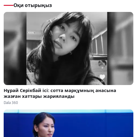
Оқи отырыңыз
Нұрай Серікбай ісі: сотта марқұмның анасына
жазған хаттары жарияланды
Dala 360