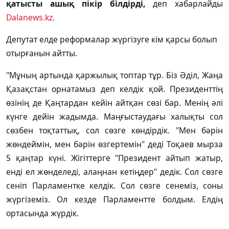
қатысты ашық пікір білдірді,
деп хабарлайды
Dalanews.kz.
Депутат елде реформалар жүргізуге кім қарсы болып
отырғанын айтты.
"Мұның артында қаржылық топтар тұр. Біз Әділ, Жаңа
Қазақстан орнатамыз деп келдік қой. Президенттің
өзінің де Қаңтардан кейін айтқан сөзі бар. Менің әлі
күнге дейін жадымда. Маңғыстаудағы халықты сол
сөзбен тоқтаттық, сол сөзге көндірдік. "Мен бәрін
жөндеймін, мен бәрін өзгертемін" деді Тоқаев мырза
5 қаңтар күні. Жігіттерге "Президент айтып жатыр,
енді ел жөнделеді, алаңнан кетіңдер" дедік. Сол сөзге
сеніп Парламентке келдік. Сол сөзге сенеміз, соны
жүргіземіз. Ол кезде Парламентте болдым. Елдің
ортасында жүрдік.