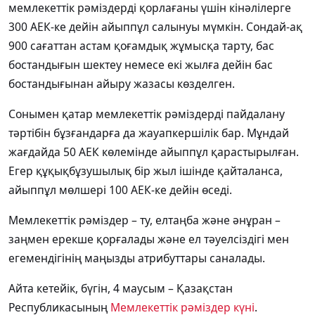
мемлекеттік рәміздерді қорлағаны үшін кінәлілерге
300 АЕК-ке дейін айыппұл салынуы мүмкін. Сондай-ақ
900 сағаттан астам қоғамдық жұмысқа тарту, бас
бостандығын шектеу немесе екі жылға дейін бас
бостандығынан айыру жазасы көзделген.
Сонымен қатар мемлекеттік рәміздерді пайдалану
тәртібін бұзғандарға да жауапкершілік бар. Мұндай
жағдайда 50 АЕК көлемінде айыппұл қарастырылған.
Егер құқықбұзушылық бір жыл ішінде қайталанса,
айыппұл мөлшері 100 АЕК-ке дейін өседі.
Мемлекеттік рәміздер – ту, елтаңба және әнұран –
заңмен ерекше қорғалады және ел тәуелсіздігі мен
егемендігінің маңызды атрибуттары саналады.
Айта кетейік, бүгін, 4 маусым – Қазақстан
Республикасының
Мемлекеттік рәміздер күні
.