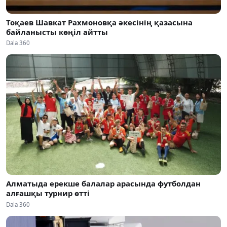
Тоқаев Шавкат Рахмоновқа әкесінің қазасына
байланысты көңіл айтты
Dala 360
Алматыда ерекше балалар арасында футболдан
алғашқы турнир өтті
Dala 360