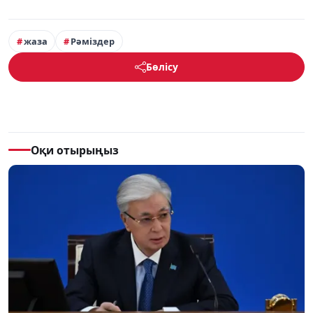
жаза
Рәміздер
Бөлісу
Оқи отырыңыз