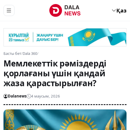
Қаз
Басты бет
/
Dala 360
/
Мемлекеттік рәміздерді
қорлағаны үшін қандай
жаза қарастырылған?
Dalanews
4 маусым, 2026