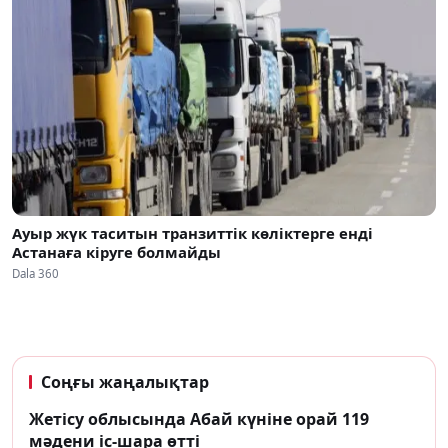
Ауыр жүк таситын транзиттік көліктерге енді
Астанаға кіруге болмайды
Dala 360
Соңғы жаңалықтар
Жетісу облысында Абай күніне орай 119
мәдени іс-шара өтті