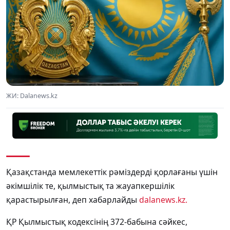
ЖИ: Dalanews.kz
Қазақстанда мемлекеттік рәміздерді қорлағаны үшін
әкімшілік те, қылмыстық та жауапкершілік
қарастырылған, деп хабарлайды
dalanews.kz.
ҚР Қылмыстық кодексінің 372-бабына сәйкес,