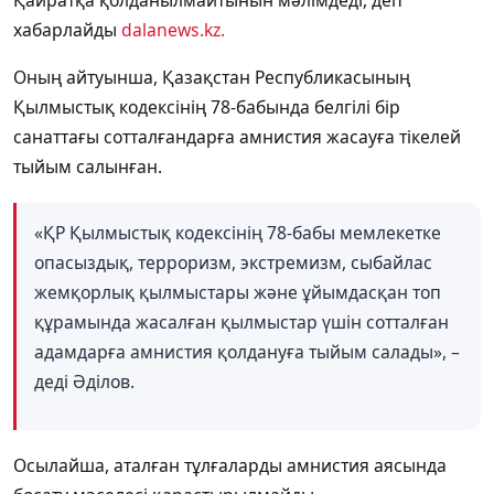
Қайратқа қолданылмайтынын мәлімдеді, деп
хабарлайды
dalanews.kz.
Оның айтуынша, Қазақстан Республикасының
Қылмыстық кодексінің 78-бабында белгілі бір
санаттағы сотталғандарға амнистия жасауға тікелей
тыйым салынған.
«ҚР Қылмыстық кодексінің 78-бабы мемлекетке
опасыздық, терроризм, экстремизм, сыбайлас
жемқорлық қылмыстары және ұйымдасқан топ
құрамында жасалған қылмыстар үшін сотталған
адамдарға амнистия қолдануға тыйым салады», –
деді Әділов.
Осылайша, аталған тұлғаларды амнистия аясында