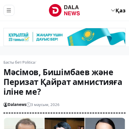
Қаз
Басты бет
/
Politica
/
Мәсімов, Бишімбаев және
Перизат Қайрат амнистияға
іліне ме?
Dalanews
3 маусым, 2026