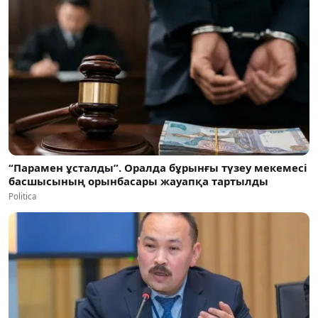
“Парамен ұсталды”. Оралда бұрынғы түзеу мекемесі
басшысының орынбасары жауапқа тартылды
Politica