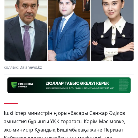
коллаж: Dalanews.kz
Ішкі істер министрінің орынбасары Санжар Әділов
амнистия бұрынғы ҰҚК төрағасы Кәрім Мәсімовке,
экс-министр Қуандық Бишімбаевқа және Перизат