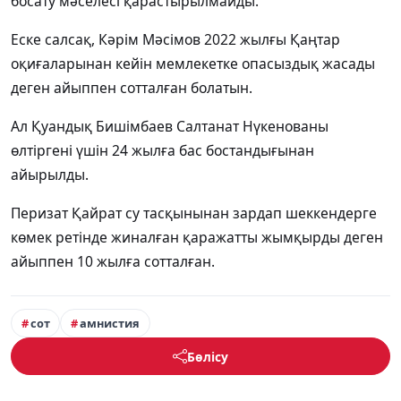
босату мәселесі қарастырылмайды.
Еске салсақ, Кәрім Мәсімов 2022 жылғы Қаңтар
оқиғаларынан кейін мемлекетке опасыздық жасады
деген айыппен сотталған болатын.
Ал Қуандық Бишімбаев Салтанат Нүкенованы
өлтіргені үшін 24 жылға бас бостандығынан
айырылды.
Перизат Қайрат су тасқынынан зардап шеккендерге
көмек ретінде жиналған қаражатты жымқырды деген
айыппен 10 жылға сотталған.
сот
амнистия
Бөлісу