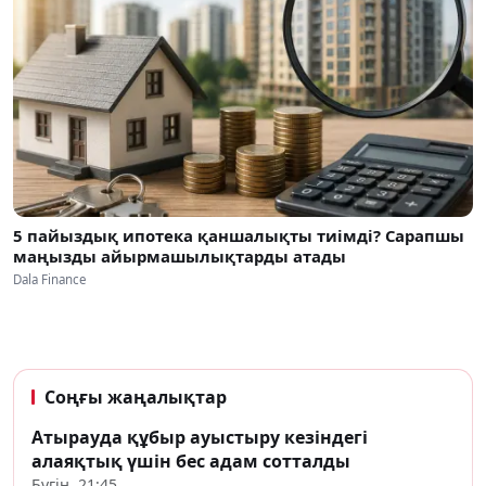
5 пайыздық ипотека қаншалықты тиімді? Сарапшы
маңызды айырмашылықтарды атады
Dala Finance
Соңғы жаңалықтар
Атырауда құбыр ауыстыру кезіндегі
алаяқтық үшін бес адам сотталды
Бүгін, 21:45