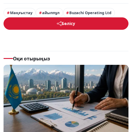
Маңғыстау
айыппұл
Buzachi Operating Ltd
Бөлісу
Оқи отырыңыз