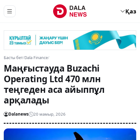
Қаз
Басты бет
/
Dala Finance
/
Маңғыстауда Buzachi
Operating Ltd 470 млн
теңгеден аса айыппұл
арқалады
Dalanews
20 мамыр, 2026