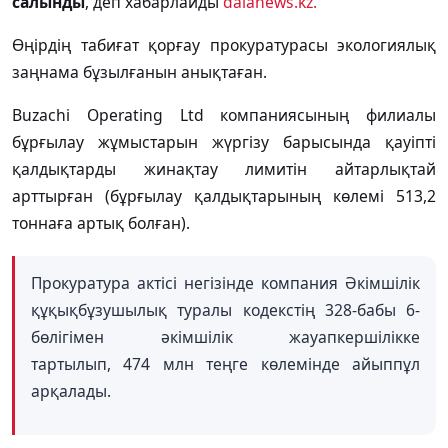
салынды
, деп хабарлайды
dalanews.kz.
Өңірдің табиғат қорғау прокуратурасы экологиялық
заңнама бұзылғанын анықтаған.
Buzachi Operating Ltd компаниясының филиалы
бұрғылау жұмыстарын жүргізу барысында қауіпті
қалдықтарды жинақтау лимитін айтарлықтай
арттырған (бұрғылау қалдықтарының көлемі 513,2
тоннаға артық болған).
Прокуратура актісі негізінде компания Әкімшілік
құқықбұзушылық туралы кодекстің 328-бабы 6-
бөлігімен әкімшілік жауапкершілікке
тартылып, 474 млн теңге көлемінде айыппұл
арқалады.