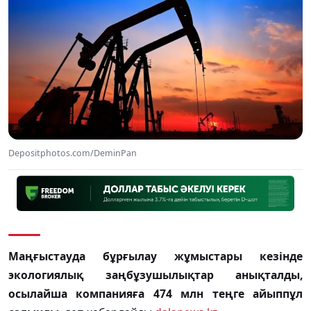
Depositphotos.com/DeminPan
Маңғыстауда бұрғылау жұмыстары кезінде
экологиялық заңбұзушылықтар анықталды,
осылайша компанияға 474 млн теңге айыппұл