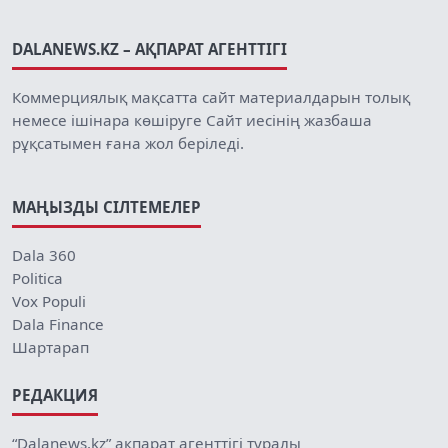
DALANEWS.KZ – АҚПАРАТ АГЕНТТІГІ
Коммерциялық мақсатта сайт материалдарын толық
немесе ішінара көшіруге Сайт иесінің жазбаша
рұқсатымен ғана жол беріледі.
МАҢЫЗДЫ СІЛТЕМЕЛЕР
Dala 360
Politica
Vox Populi
Dala Finance
Шартарап
РЕДАКЦИЯ
“Dalanews.kz” ақпарат агенттігі туралы