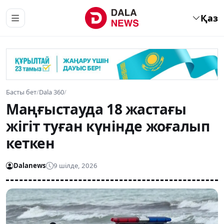
Қаз
Басты бет
/
Dala 360
/
Маңғыстауда 18 жастағы
жігіт туған күнінде жоғалып
кеткен
Dalanews
9 шілде, 2026