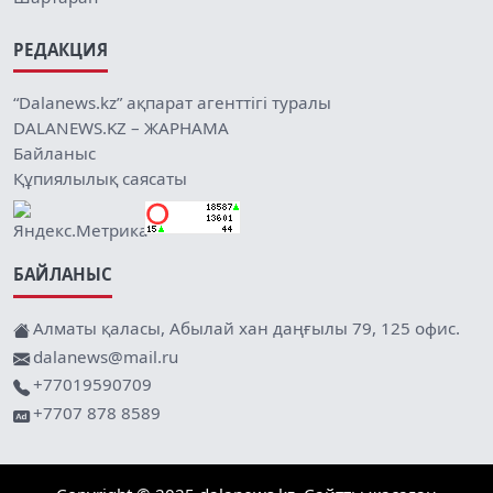
РЕДАКЦИЯ
“Dalanews.kz” ақпарат агенттігі туралы
DALANEWS.KZ – ЖАРНАМА
Байланыс
Құпиялылық саясаты
БАЙЛАНЫС
Алматы қаласы, Абылай хан даңғылы 79, 125 офис.
dalanews@mail.ru
+77019590709
+7707 878 8589