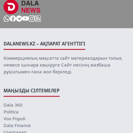
DALANEWS.KZ – АҚПАРАТ АГЕНТТІГІ
Коммерциялық мақсатта сайт материалдарын толық
немесе ішінара көшіруге Сайт иесінің жазбаша
рұқсатымен ғана жол беріледі.
МАҢЫЗДЫ СІЛТЕМЕЛЕР
Dala 360
Politica
Vox Populi
Dala Finance
Шартарап