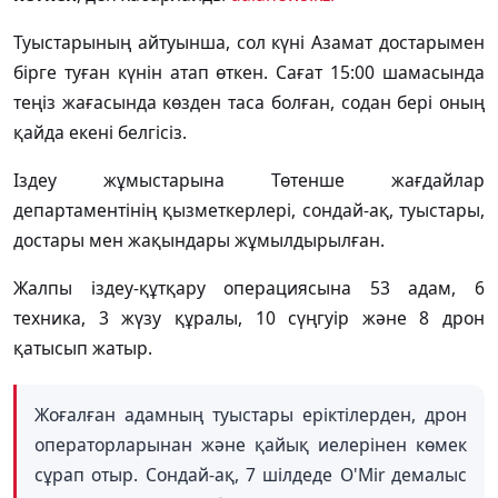
Туыстарының айтуынша, сол күні Азамат достарымен
бірге туған күнін атап өткен. Сағат 15:00 шамасында
теңіз жағасында көзден таса болған, содан бері оның
қайда екені белгісіз.
Іздеу жұмыстарына Төтенше жағдайлар
департаментінің қызметкерлері, сондай-ақ, туыстары,
достары мен жақындары жұмылдырылған.
Жалпы іздеу-құтқару операциясына 53 адам, 6
техника, 3 жүзу құралы, 10 сүңгуір және 8 дрон
қатысып жатыр.
Жоғалған адамның туыстары еріктілерден, дрон
операторларынан және қайық иелерінен көмек
сұрап отыр. Сондай-ақ, 7 шілдеде O'Mir демалыс