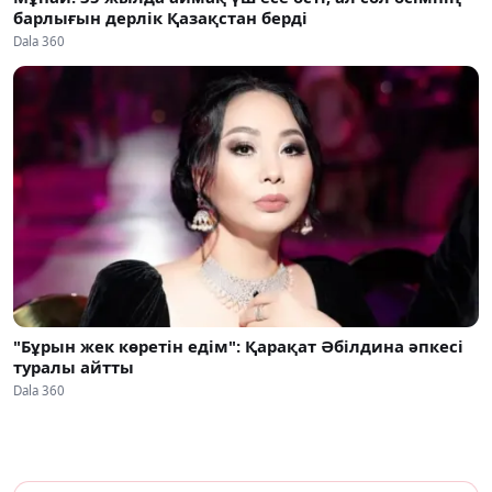
барлығын дерлік Қазақстан берді
Dala 360
"Бұрын жек көретін едім": Қарақат Әбілдина әпкесі
туралы айтты
Dala 360