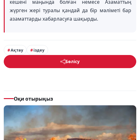
кешені маңында болған немесе Азаматтың
жүрген жері туралы қандай да бір мәліметі бар
азаматтарды хабарласуға шақырды.
Ақтау
іздеу
Бөлісу
Оқи отырыңыз