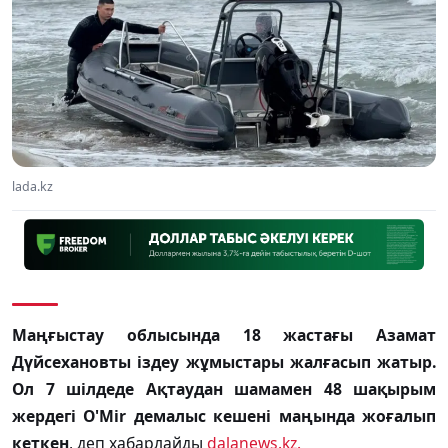
lada.kz
Маңғыстау облысында 18 жастағы Азамат
Дүйсехановты іздеу жұмыстары жалғасып жатыр.
Ол 7 шілдеде Ақтаудан шамамен 48 шақырым
жердегі O'Mir демалыс кешені маңында жоғалып
кеткен
, деп хабарлайды
dalanews.kz.