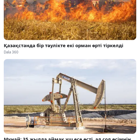
Қазақстанда бір тәулікте екі орман өрті тіркелді
Dala 360
Мұнай: 35 жылда аймақ үш есе өсті, ал сол өсімнің