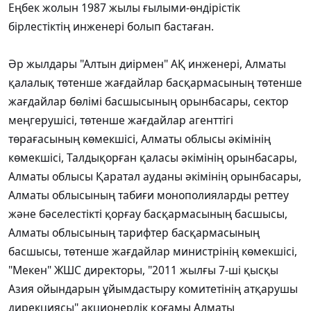
Еңбек жолын 1987 жылы ғылыми-өндірістік
бірлестіктің инженері болып бастаған.
Әр жылдары "Алтын диірмен" АҚ инженері, Алматы
қалалық төтенше жағдайлар басқармасының төтенше
жағдайлар бөлімі басшысының орынбасары, сектор
меңгерушісі, төтенше жағдайлар агенттігі
төрағасының көмекшісі, Алматы облысы әкімінің
көмекшісі, Талдықорған қаласы әкімінің орынбасары,
Алматы облысы Қаратал ауданы әкімінің орынбасары,
Алматы облысының табиғи монополияларды реттеу
және бәселестікті қорғау басқармасының басшысы,
Алматы облысының тарифтер басқармасының
басшысы, төтенше жағдайлар министрінің көмекшісі,
"Мекен" ЖШС директоры, "2011 жылғы 7-ші қысқы
Азия ойындарын ұйымдастыру комитетінің атқарушы
дирекциясы" акционерлік қоғамы Алматы