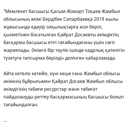
"Мемлекет басшысы Қасым-Жомарт Тоқаев Жамбыл
облысының әкімі Бердібек Сапарбаевқа 2019 жылы
жұмысында едәуір олқылықтарға жол беріп,
қызметінен босатылған Қайрат Досаевты әкімдіктің
басқарма басшысы етіп тағайындағаны үшін сөгіс
жариялады. Әкімге бір тәулік ішінде кадрлық қателігін
түзетуге тапсырма берілді» делінген хабарламада.
Айта кетелік кетейік, күні кеше ғана Жамбыл облысы
әкімінің бұйрығымен Қайрат Досаев Жамбыл облысы
әкімдігінің табиғи ресурстар және табиғат
пайдалануды реттеу басқармасының басшысы болып
тағайындалған.
...