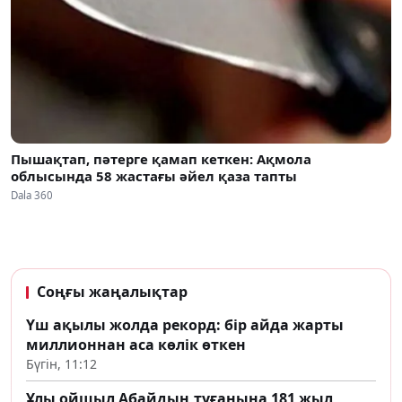
Пышақтап, пәтерге қамап кеткен: Ақмола
облысында 58 жастағы әйел қаза тапты
Dala 360
Соңғы жаңалықтар
Үш ақылы жолда рекорд: бір айда жарты
миллионнан аса көлік өткен
Бүгін, 11:12
Ұлы ойшыл Абайдың туғанына 181 жыл