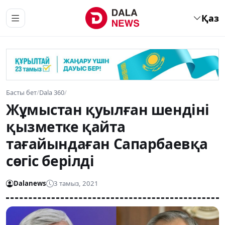
Қаз
Басты бет
/
Dala 360
/
Жұмыстан қуылған шендіні
қызметке қайта
тағайындаған Сапарбаевқа
сөгіс берілді
Dalanews
3 тамыз, 2021