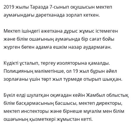
2019 жылы Таразда 7-сынып оқушысын мектеп
аумағындағы дәретханада зорлап кеткен.
Мектеп ішіндегі әжетхана дұрыс жұмыс істемеген
және білім ошағының аумағында бір сағат бойы
жүрген бөтен адамға ешкім назар аудармаған.
Күдікті ұсталып, тергеу изоляторына қамалды.
Полицияның мәліметінше, ол 19 жыл бұрын әйел
зорлағаны үшін төрт жыл түрмеде отырып шыққан.
Бүкіл елді шулатқан оқиғадан кейін Жамбыл облыстық
білім басқармасының басшысы, мектеп директоры,
мектеп инспекторы және бірнеше мұғалім мен білім
ошағының қызметкері жұмыстан кетті.