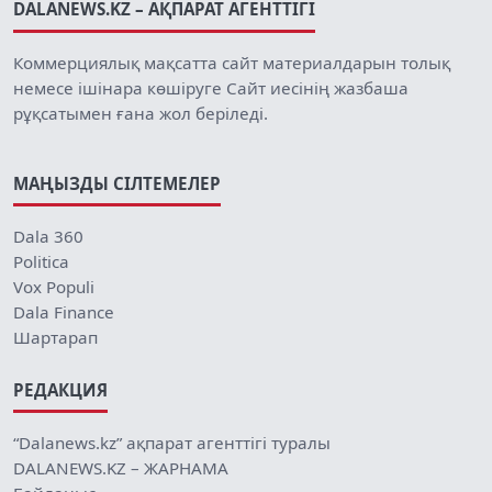
DALANEWS.KZ – АҚПАРАТ АГЕНТТІГІ
Коммерциялық мақсатта сайт материалдарын толық
немесе ішінара көшіруге Сайт иесінің жазбаша
рұқсатымен ғана жол беріледі.
МАҢЫЗДЫ СІЛТЕМЕЛЕР
Dala 360
Politica
Vox Populi
Dala Finance
Шартарап
РЕДАКЦИЯ
“Dalanews.kz” ақпарат агенттігі туралы
DALANEWS.KZ – ЖАРНАМА