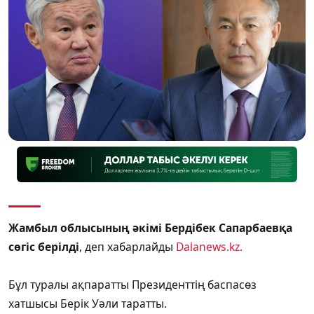
Жамбыл облысының әкімі Бердібек Сапарбаевқа
сөгіс берілді
, деп хабарлайды
Dalanews.kz.
Бұл туралы ақпаратты Президенттің баспасөз
хатшысы Берік Уәли таратты.