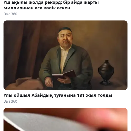
Үш ақылы жолда рекорд: бір айда жарты
миллионнан аса көлік өткен
Dala 360
Ұлы ойшыл Абайдың туғанына 181 жыл толды
Dala 360