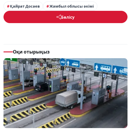
Қайрат Досаев
Жамбыл облысы әкімі
Бөлісу
Оқи отырыңыз