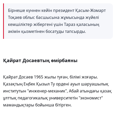
Бірнеше күннен кейін президент Қасым-Жомарт
Тоқаев облыс басшысына жұмысында жүйелі
кемшіліктер жібергені үшін Тараз қаласының
әкімін қызметінен босатуды тапсырды.
Қайрат Досаевтың өмірбаяны
Қайрат Досаев 1965 жылы туған, білімі жоғары.
Қазақтың Еңбек Қызыл Ту ордені ауыл шаруашылық
институтын "инженер-механик", Абай атындағы қазақ
ұлттық педагогикалық университетін "экономист"
мамандықтары бойынша бітірген.