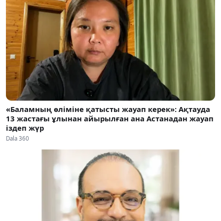
«Баламның өліміне қатысты жауап керек»: Ақтауда
13 жастағы ұлынан айырылған ана Астанадан жауап
іздеп жүр
Dala 360