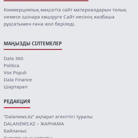
Коммерциялық мақсатта сайт материалдарын толық
немесе ішінара көшіруге Сайт иесінің жазбаша
рұқсатымен ғана жол беріледі.
МАҢЫЗДЫ СІЛТЕМЕЛЕР
Dala 360
Politica
Vox Populi
Dala Finance
Шартарап
РЕДАКЦИЯ
“Dalanews.kz” ақпарат агенттігі туралы
DALANEWS.KZ – ЖАРНАМА
Байланыс
Құпиялылық саясаты