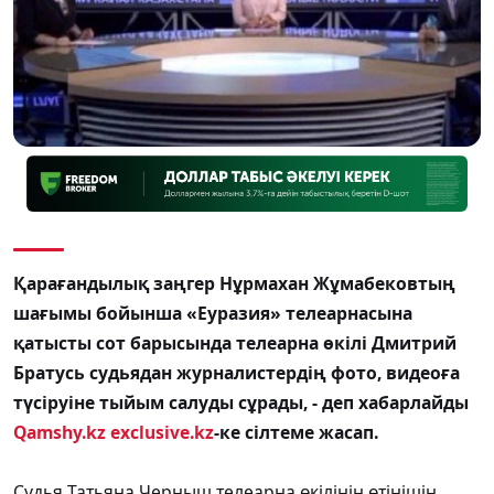
Қарағандылық заңгер Нұрмахан Жұмабековтың
шағымы бойынша «Еуразия» телеарнасына
қатысты сот барысында телеарна өкілі Дмитрий
Братусь судьядан журналистердің фото, видеоға
түсіруіне тыйым салуды сұрады, - деп хабарлайды
Qamshy.kz
exclusive.kz
-ке сілтеме жасап.
Судья Татьяна Черныш телеарна өкілінің өтінішін