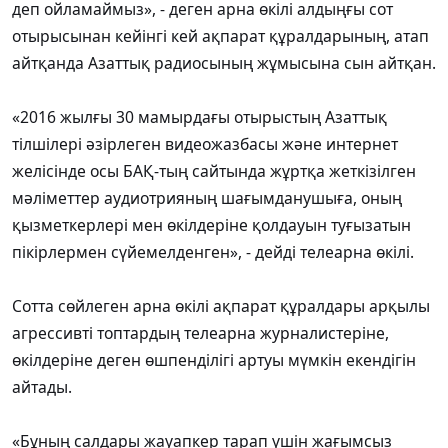
деп ойламаймыз», - деген арна өкілі алдыңғы сот
отырысынан кейінгі кей ақпарат құралдарының, атап
айтқанда Азаттық радиосының жұмысына сын айтқан.
«2016 жылғы 30 мамырдағы отырыстың Азаттық
тілшілері әзірлеген видеожазбасы және интернет
желісінде осы БАҚ-тың сайтында жұртқа жеткізілген
мәліметтер аудиотрияның шағымданушыға, оның
қызметкерлері мен өкілдеріне қолдауын туғызатын
пікірлермен сүйемелденген», - дейді телеарна өкілі.
Сотта сөйлеген арна өкілі ақпарат құралдары арқылы
агрессивті топтардың телеарна журналистеріне,
өкілдеріне деген өшпенділігі артуы мүмкін екендігін
айтады.
«Бұның салдары жауапкер тарап үшін жағымсыз