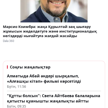
Марсио Коимбра: жаңа Құрылтай заң шығару
жұмысын жеделдетуге және институционалдық
негіздерді нығайтуға жағдай жасайды
Dala 360
Соңғы жаңалықтар
Алматыда Абай әндері шырқалып,
«Алғашқы кітап» фильмі көрсетілді
Бүгін, 11:56
"Құтты болсын": Света Айтбаева балаларына
қатысты қуанышты жаңалықты айтты
Бүгін, 09:35