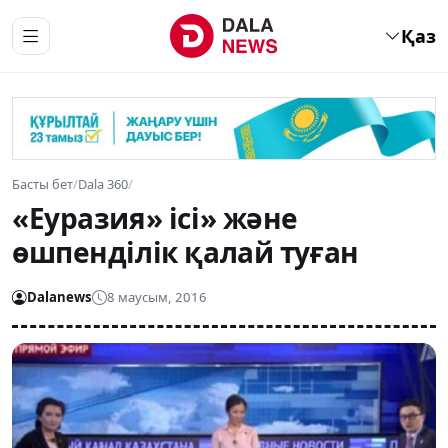
Қаз
Басты бет
/
Dala 360
/
«Еуразия» ісі» және
өшпенділік қалай туған
Dalanews
8 маусым, 2016