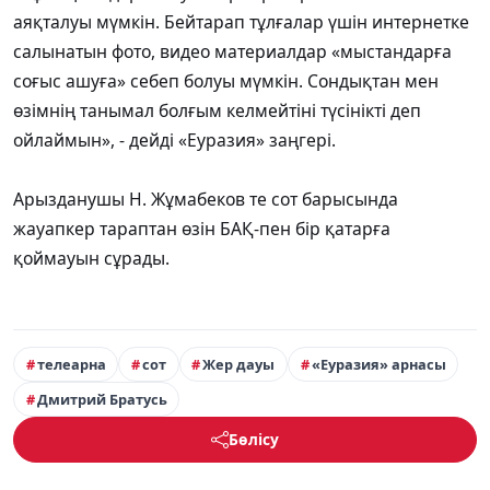
аяқталуы мүмкін. Бейтарап тұлғалар үшін интернетке
салынатын фото, видео материалдар «мыстандарға
соғыс ашуға» себеп болуы мүмкін. Сондықтан мен
өзімнің танымал болғым келмейтіні түсінікті деп
ойлаймын», - дейді «Еуразия» заңгері.
Арызданушы Н. Жұмабеков те сот барысында
жауапкер тараптан өзін БАҚ-пен бір қатарға
қоймауын сұрады.
телеарна
сот
Жер дауы
«Еуразия» арнасы
Дмитрий Братусь
Бөлісу