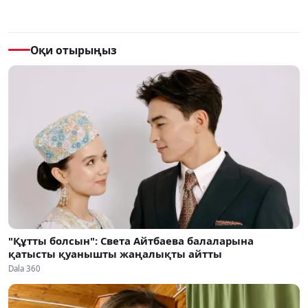
Оқи отырыңыз
"Құтты болсын": Света Айтбаева балаларына
қатысты қуанышты жаңалықты айтты
Dala 360