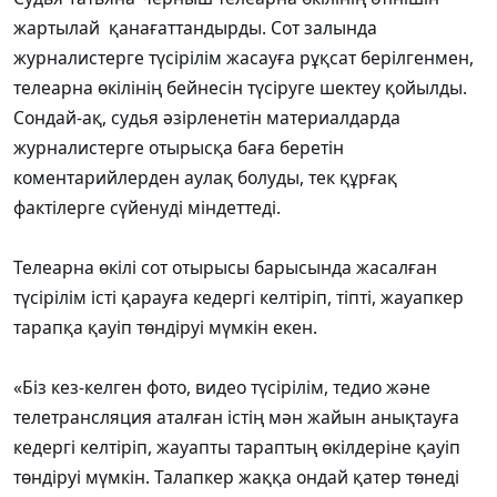
жартылай қанағаттандырды. Сот залында
журналистерге түсірілім жасауға рұқсат берілгенмен,
телеарна өкілінің бейнесін түсіруге шектеу қойылды.
Сондай-ақ, судья әзірленетін материалдарда
журналистерге отырысқа баға беретін
коментарийлерден аулақ болуды, тек құрғақ
фактілерге сүйенуді міндеттеді.
Телеарна өкілі сот отырысы барысында жасалған
түсірілім істі қарауға кедергі келтіріп, тіпті, жауапкер
тарапқа қауіп төндіруі мүмкін екен.
«Біз кез-келген фото, видео түсірілім, тедио және
телетрансляция аталған істің мән жайын анықтауға
кедергі келтіріп, жауапты тараптың өкілдеріне қауіп
төндіруі мүмкін. Талапкер жаққа ондай қатер төнеді