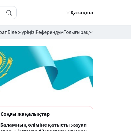
Қазақша
рап
Біле жүріңіз!
Референдум
Толығырақ
Соңғы жаңалықтар
«Баламның өліміне қатысты жауап