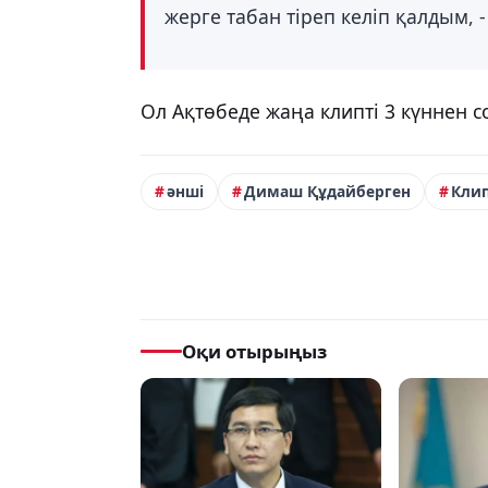
жерге табан тіреп келіп қалдым, -
Ол Ақтөбеде жаңа клипті 3 күннен со
әнші
Димаш Құдайберген
Кли
Оқи отырыңыз