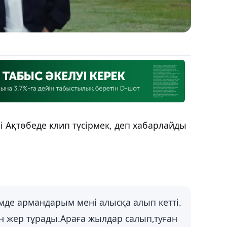
 Ақтөбеде клип түсірмек, деп хабарлайды
імде армандарым мені алысқа алып кетті.
н жер тұрады.Араға жылдар салып,туған