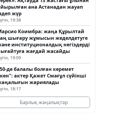
керек»: Ақтауда 13 жастағы ұлынан
айырылған ана Астанадан жауап
здеп жүр
үгін, 19:38
Марсио Коимбра: жаңа Құрылтай
заң шығару жұмысын жеделдетуге
және институционалдық негіздерді
нығайтуға жағдай жасайды
үгін, 19:09
50-де балалы болған керемет
кен": актер Қажет Смағұл сүйінші
жаңалығын жариялады
үгін, 18:17
Барлық жаңалықтар