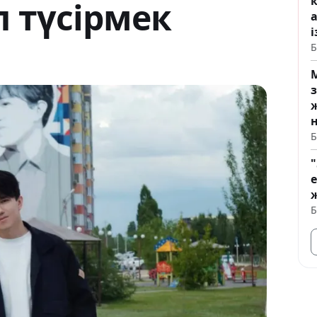
п түсірмек
і
Б
Б
"
е
Б