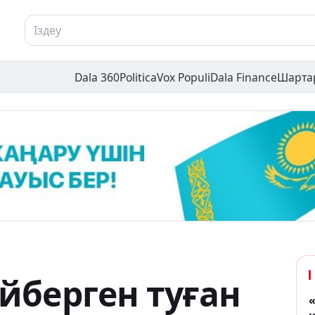
Dala 360
Politica
Vox Populi
Dala Finance
Шарта
берген туған