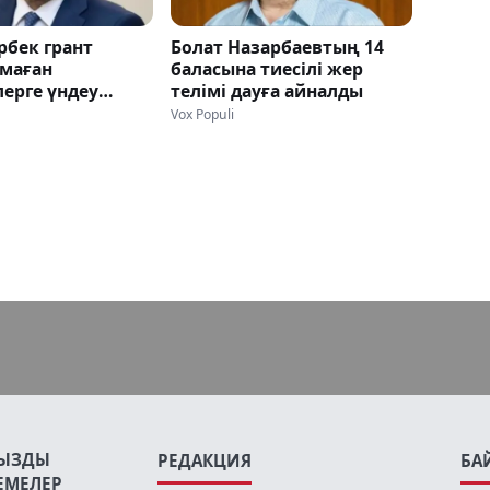
рбек грант
Болат Назарбаевтың 14
лмаған
баласына тиесілі жер
ерге үндеу
телімі дауға айналды
Vox Populi
ЫЗДЫ
РЕДАКЦИЯ
БА
ЕМЕЛЕР