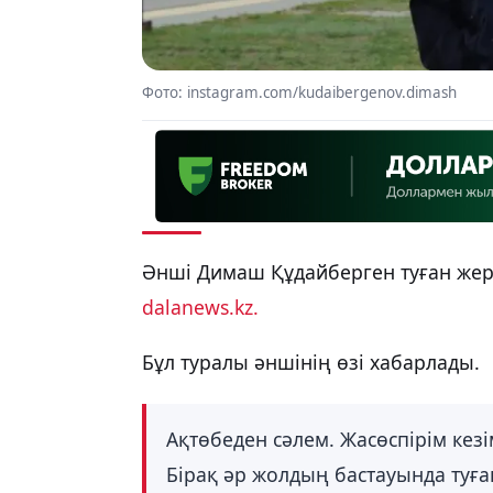
Фото: instagram.com/kudaibergenov.dimash
Әнші Димаш Құдайберген туған жері
dalanews.kz.
Бұл туралы әншінің өзі хабарлады.
Ақтөбеден сәлем. Жасөспірім кез
Бірақ әр жолдың бастауында туға