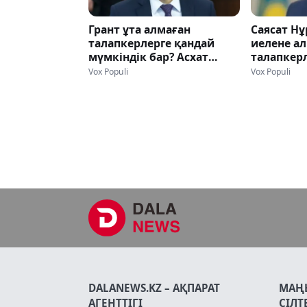
Грант ұта алмаған
Саясат Нұ
талапкерлерге қандай
иелене а
мүмкіндік бар? Асхат
талапкерл
Аймағамбетов кеңес
жасады
Vox Populi
Vox Populi
берді
DALANEWS.KZ – АҚПАРАТ
МАҢ
АГЕНТТІГІ
СІЛТ