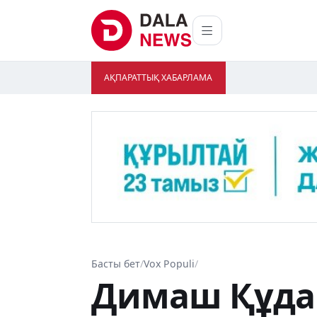
АҚПАРАТТЫҚ ХАБАРЛАМА
Басты бет
/
Vox Populi
/
Димаш Құдай