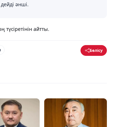
 дейді әнші.
ң түсіретінін айтты.
п
Бөлісу