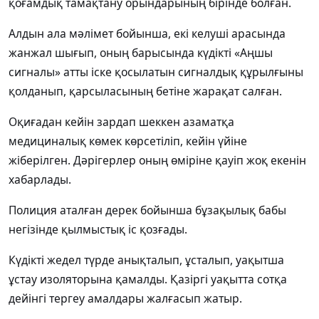
қоғамдық тамақтану орындарының бірінде болған.
Алдын ала мәлімет бойынша, екі келуші арасында
жанжал шығып, оның барысында күдікті «Аңшы
сигналы» атты іске қосылатын сигналдық құрылғыны
қолданып, қарсыласының бетіне жарақат салған.
Оқиғадан кейін зардап шеккен азаматқа
медициналық көмек көрсетіліп, кейін үйіне
жіберілген. Дәрігерлер оның өміріне қауіп жоқ екенін
хабарлады.
Полиция аталған дерек бойынша бұзақылық бабы
негізінде қылмыстық іс қозғады.
Күдікті жедел түрде анықталып, ұсталып, уақытша
ұстау изоляторына қамалды. Қазіргі уақытта сотқа
дейінгі тергеу амалдары жалғасып жатыр.