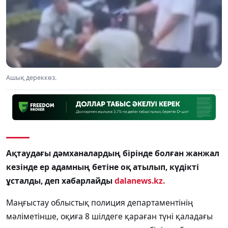
Ашық дереккөз.
Ақтаудағы дәмханалардың бірінде болған жанжал
кезінде ер адамның бетіне оқ атылып, күдікті
ұсталды, деп хабарлайды
dalanews.kz.
Маңғыстау облыстық полиция департаментінің
мәліметінше, оқиға 8 шілдеге қараған түні қаладағы