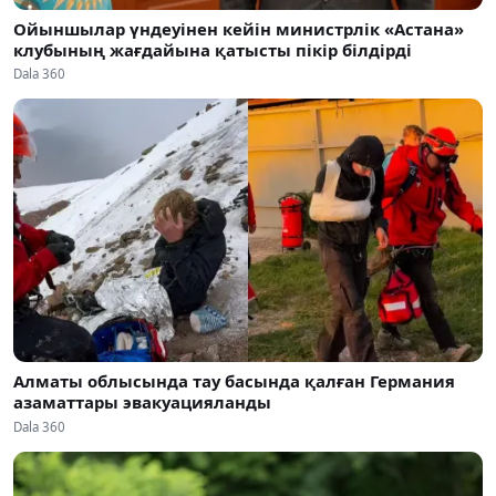
Ойыншылар үндеуінен кейін министрлік «Астана»
клубының жағдайына қатысты пікір білдірді
Dala 360
Алматы облысында тау басында қалған Германия
азаматтары эвакуацияланды
Dala 360