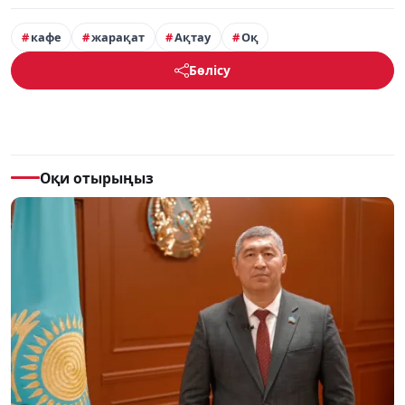
кафе
жарақат
Ақтау
Оқ
Бөлісу
Оқи отырыңыз