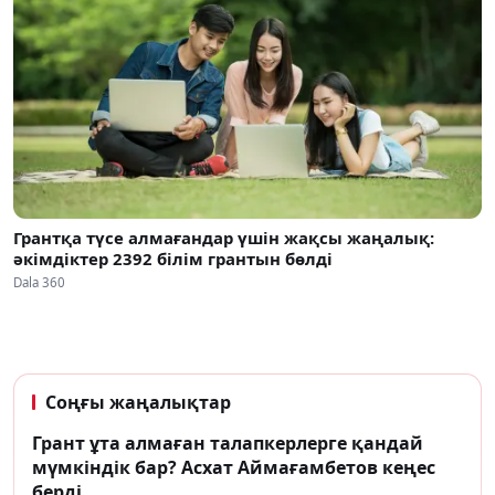
Грантқа түсе алмағандар үшін жақсы жаңалық:
әкімдіктер 2392 білім грантын бөлді
Dala 360
Соңғы жаңалықтар
Грант ұта алмаған талапкерлерге қандай
мүмкіндік бар? Асхат Аймағамбетов кеңес
берді