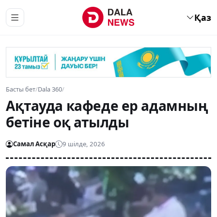
Қаз
Басты бет
/
Dala 360
/
Ақтауда кафеде ер адамның
бетіне оқ атылды
Самал Асқар
9 шілде, 2026