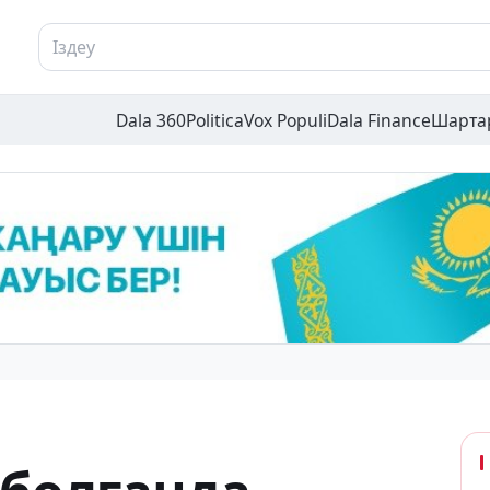
Dala 360
Politica
Vox Populi
Dala Finance
Шарта