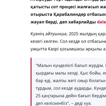
қатысты сот процесі жалғасып 
отырыста Қарабалиндер отбасын
жауап берді, деп хабарлайды
dala
Куәнің айтуынша, 2025 жылдың қар
кезегі келген. Сол кезде ол отбас
уақытта Kaspi қосымшасы арқылы а
"Малын күнделікті бағып жүрдім. Қ
қырдағы малы келді. Қыс бойы, е
бар еді, жалпы жеті сиыр болаты
тұрдым, сол кезде аударды. Күнд
25 қаңтарына дейін бағып бердім
деп келіскенбіз", – деді куә.