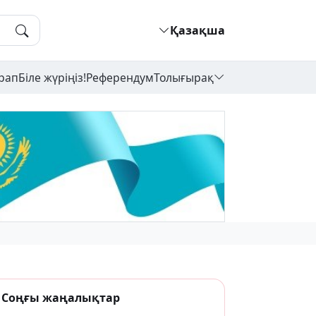
Қазақша
рап
Біле жүріңіз!
Референдум
Толығырақ
Соңғы жаңалықтар