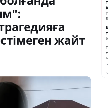
 болғанда
Т
м":
т
Б
трагедияға
естімеген жайт
Б
Б