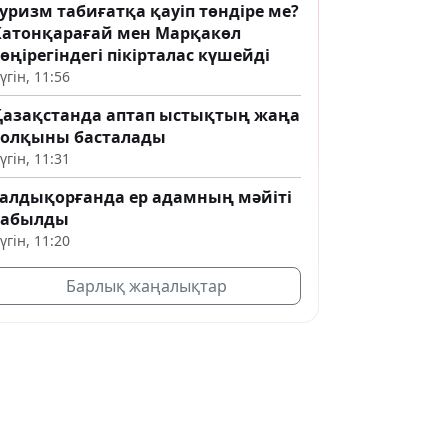
уризм табиғатқа қауіп төндіре ме?
Катонқарағай мен Марқакөл
өңірегіндегі пікірталас күшейді
үгін, 11:56
Қазақстанда аптап ыстықтың жаңа
толқыны басталады
үгін, 11:31
Талдықорғанда ер адамның мәйіті
табылды
үгін, 11:20
Барлық жаңалықтар