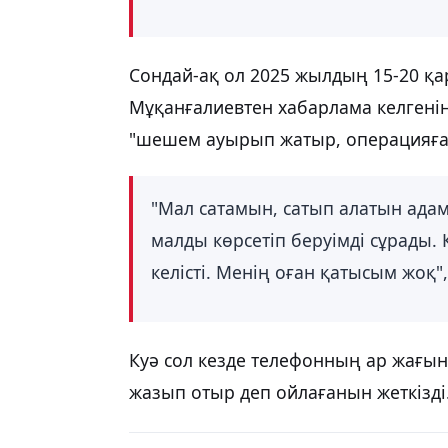
Сондай-ақ ол 2025 жылдың 15-20 
Мұқанғалиевтен хабарлама келгенін
"шешем ауырып жатыр, операцияға 
"Мал сатамын, сатып алатын адам
малды көрсетіп беруімді сұрады. 
келісті. Менің оған қатысым жоқ", 
Куә сол кезде телефонның ар жағы
жазып отыр деп ойлағанын жеткізді