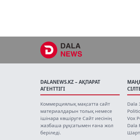
DALANEWS.KZ – АҚПАРАТ
МАҢ
АГЕНТТІГІ
СІЛТ
Коммерциялық мақсатта сайт
Dala 
материалдарын толық немесе
Politi
ішінара көшіруге Сайт иесінің
Vox P
жазбаша рұқсатымен ғана жол
Dala 
беріледі.
Шарт