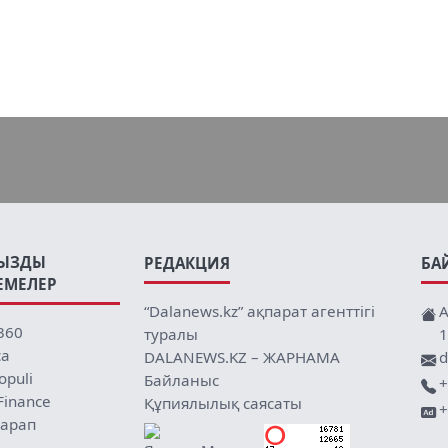
ЫЗДЫ
РЕДАКЦИЯ
БА
ЕМЕЛЕР
“Dalanews.kz” ақпарат агенттігі
А
360
туралы
1
ca
DALANEWS.KZ – ЖАРНАМА
d
opuli
Байланыс
+
Finance
Құпиялылық саясаты
+
арап