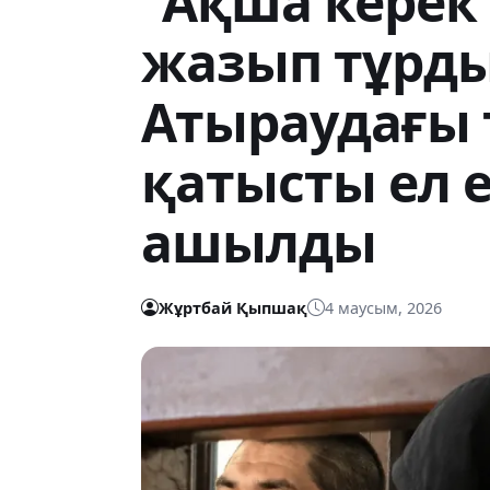
"Ақша керек
жазып тұрды
Атыраудағы 
қатысты ел 
ашылды
Жұртбай Қыпшақ
4 маусым, 2026