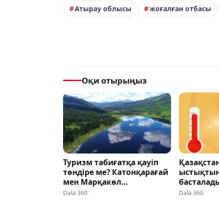
Атырау облысы
жоғалған отбасы
Оқи отырыңыз
Туризм табиғатқа қауіп
Қазақста
төндіре ме? Катонқарағай
ыстықтың
мен Марқакөл
басталад
төңірегіндегі пікірталас
Dala 360
Dala 360
күшейді