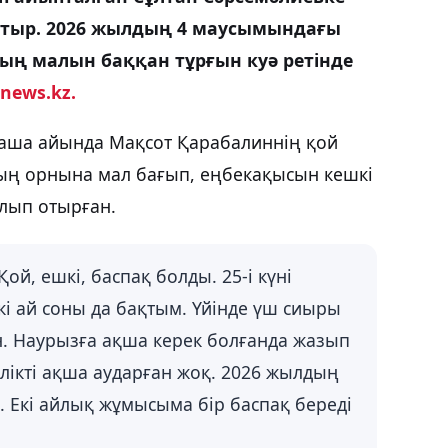
жатыр. 2026 жылдың 4 маусымындағы
ың малын баққан тұрғын куә ретінде
news.kz.
аша айында Мақсот Қарабалиннің қой
ының орнына мал бағып, еңбекақысын кешкі
лып отырған.
ой, ешкі, баспақ болды. 25-і күні
кі ай соны да бақтым. Үйінде үш сиыры
н. Наурызға ақша керек болғанда жазып
елікті ақша аударған жоқ. 2026 жылдың
. Екі айлық жұмысыма бір баспақ береді