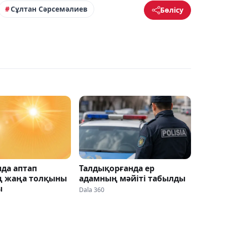
Сұлтан Сәрсемәлиев
Бөлісу
нда аптап
Талдықорғанда ер
 жаңа толқыны
адамның мәйіті табылды
ы
Dala 360