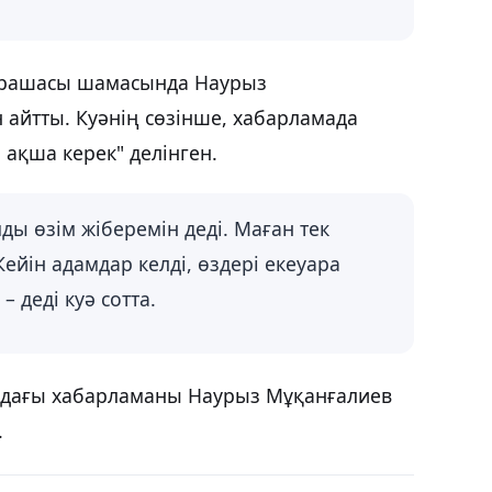
қарашасы шамасында Наурыз
 айтты. Куәнің сөзінше, хабарламада
ақша керек" делінген.
ды өзім жіберемін деді. Маған тек
Кейін адамдар келді, өздері екеуара
– деді куә сотта.
ндағы хабарламаны Наурыз Мұқанғалиев
.