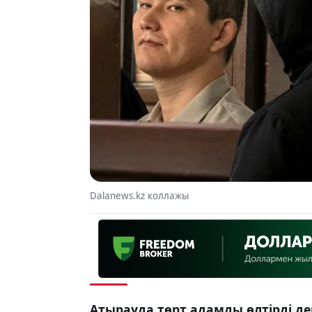
Dalanews.kz коллажы
Атырауда төрт адамды өлтірді д