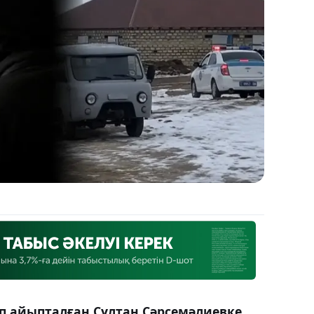
еп айыпталған Сұлтан Сәрсемәлиевке