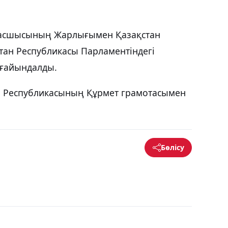
басшысының Жарлығымен Қазақстан
тан Республикасы Парламентіндегі
ағайындалды.
н Республикасының Құрмет грамотасымен
Бөлісу