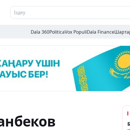
Dala 360
Politica
Vox Populi
Dala Finance
Шарта
анбеков
Б