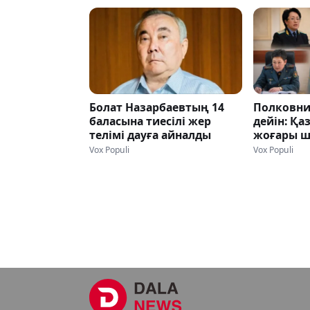
Болат Назарбаевтың 14
Полковни
баласына тиесілі жер
дейін: Қа
телімі дауға айналды
жоғары ш
кімдер?
Vox Populi
Vox Populi