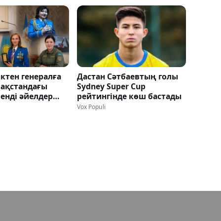
ктен генералға
Дастан Сәтбаевтың голы
зақстандағы
Sydney Super Cup
енді әйелдер
рейтингінде көш бастады
Vox Populi