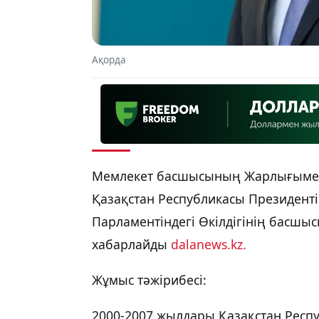
Ақорда
Мемлекет басшысының Жарлығымен
Қазақстан Республикасы Президенті
Парламентіндегі Өкілдігінің басшы
хабарлайды
dalanews.kz.
Жұмыс тәжірибесі:
2000-2007 жылдары Қазақстан Респ