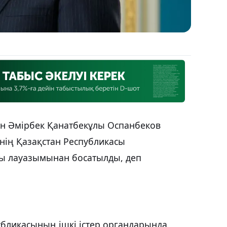
 Әмірбек Қанатбекұлы Оспанбеков
нің Қазақстан Республикасы
сы лауазымынан босатылды, деп
убликасының ішкі істер органдарында