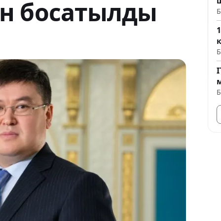
н босатылды
Б
Б
Б