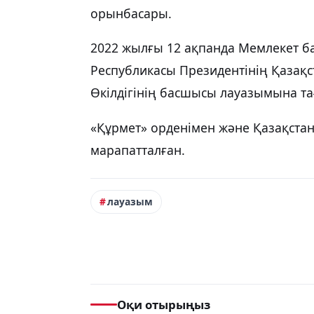
орынбасары.
2022 жылғы 12 ақпанда Мемлекет 
Республикасы Президентінің Қазақс
Өкілдігінің басшысы лауазымына т
«Құрмет» орденімен және Қазақста
марапатталған.
лауазым
Оқи отырыңыз