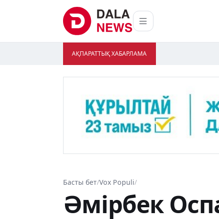
АҚПАРАТТЫҚ ХАБАРЛАМА
Басты бет
/
Vox Populi
/
Әмірбек Осп