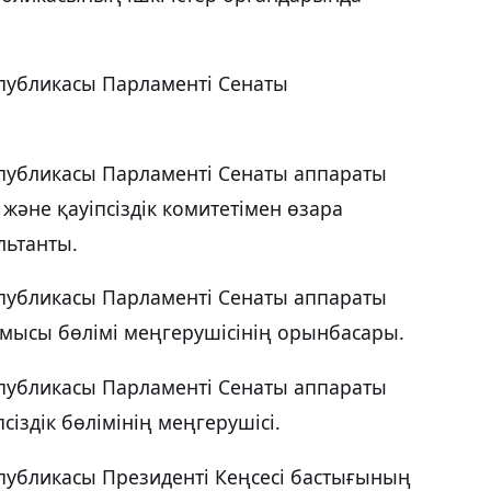
спубликасы Парламенті Сенаты
спубликасы Парламенті Сенаты аппараты
және қауіпсіздік комитетімен өзара
льтанты.
спубликасы Парламенті Сенаты аппараты
мысы бөлімі меңгерушісінің орынбасары.
спубликасы Парламенті Сенаты аппараты
іздік бөлімінің меңгерушісі.
публикасы Президенті Кеңсесі бастығының