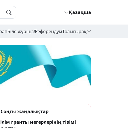
Қазақша
рап
Біле жүріңіз!
Референдум
Толығырақ
Соңғы жаңалықтар
ілім гранты иегерлерінің тізімі