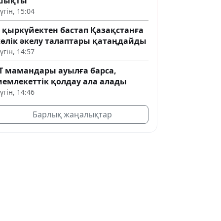
шықты
үгін, 15:04
1 қыркүйектен бастап Қазақстанға
көлік әкелу талаптары қатаңдайды
үгін, 14:57
IT мамандары ауылға барса,
мемлекеттік қолдау ала алады
үгін, 14:46
Барлық жаңалықтар