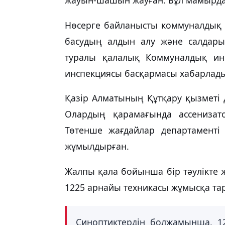
Нөсерге байланысты коммуналдық қ
басудың алдын алу және салдары
туралы қалалық Коммуналдық и
инспекциясы басқармасы хабарлад
Қазір Алматының Құтқару қызметі д
Олардың қарамағында ассенизат
Төтенше жағдайлар департаменті
жұмылдырған.
Жалпы қала бойынша бір тәулікте
1225 арнайы техникасы жұмысқа та
Синоптиктердің болжамынша, 1