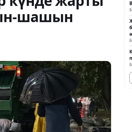
р күнде жарты
Б
ын-шашын
б
Б
п
Б