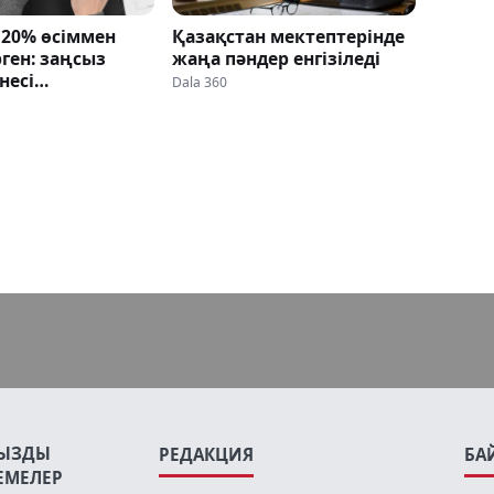
20% өсіммен
Қазақстан мектептерінде
ген: заңсыз
жаңа пәндер енгізіледі
несі
Dala 360
нді
ЫЗДЫ
РЕДАКЦИЯ
БА
ЕМЕЛЕР