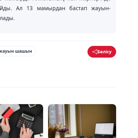
йды. Ал 13 мамырдан бастап жауын-
лады.
жауын шашын
Бөлісу