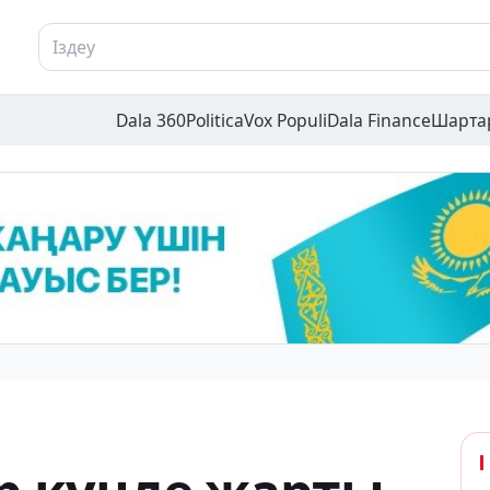
Dala 360
Politica
Vox Populi
Dala Finance
Шарта