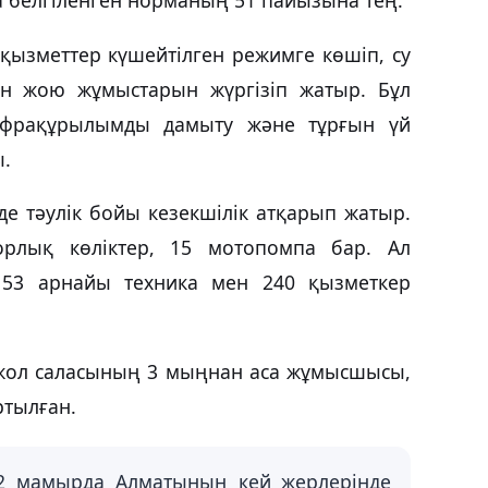
ызметтер күшейтілген режимге көшіп, су
н жою жұмыстарын жүргізіп жатыр. Бұл
нфрақұрылымды дамыту және тұрғын үй
ы.
е тәулік бойы кезекшілік атқарып жатыр.
орлық көліктер, 15 мотопомпа бар. Ал
 53 арнайы техника мен 240 қызметкер
 жол саласының 3 мыңнан аса жұмысшысы,
ртылған.
2 мамырда Алматының кей жерлерінде