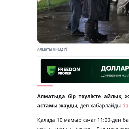
Алматы әкімдігі
Алматыда бір тәулікте айлық
астамы жауды,
деп хабарлайды
da
Қалада 10 мамыр сағат 11:00-ден ба
жауын-шашын жауған. Бұл мамырда