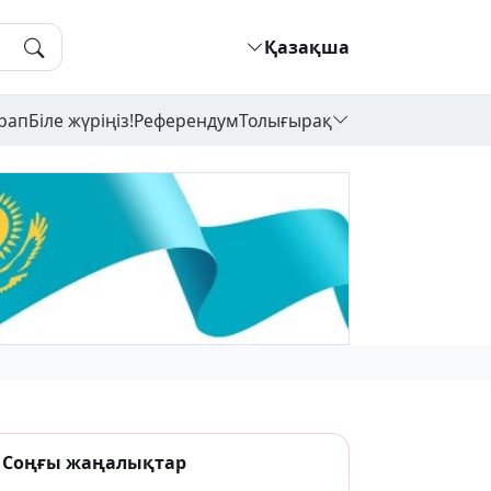
Қазақша
рап
Біле жүріңіз!
Референдум
Толығырақ
Соңғы жаңалықтар