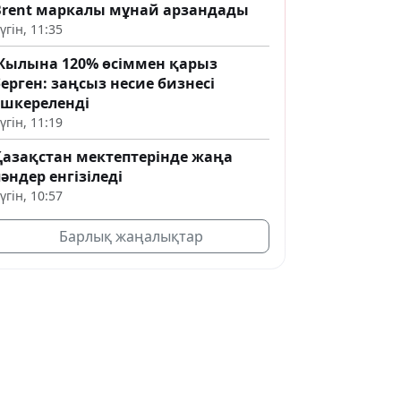
Brent маркалы мұнай арзандады
үгін, 11:35
Жылына 120% өсіммен қарыз
ерген: заңсыз несие бизнесі
әшкереленді
үгін, 11:19
Қазақстан мектептерінде жаңа
әндер енгізіледі
үгін, 10:57
Барлық жаңалықтар