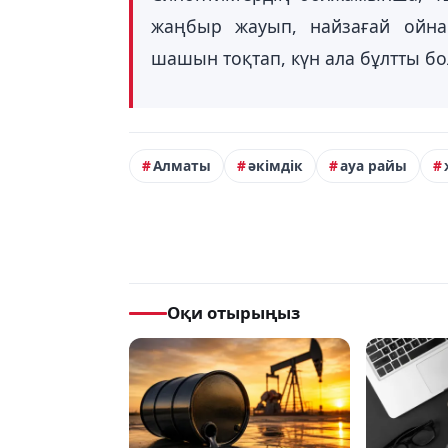
жаңбыр жауып, найзағай ойна
шашын тоқтап, күн ала бұлтты бо
Алматы
әкімдік
ауа райы
Оқи отырыңыз