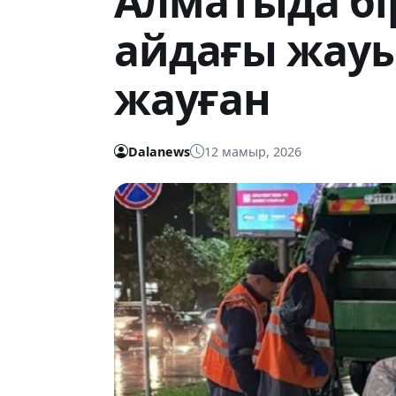
Алматыда бі
айдағы жау
жауған
Dalanews
12 мамыр, 2026