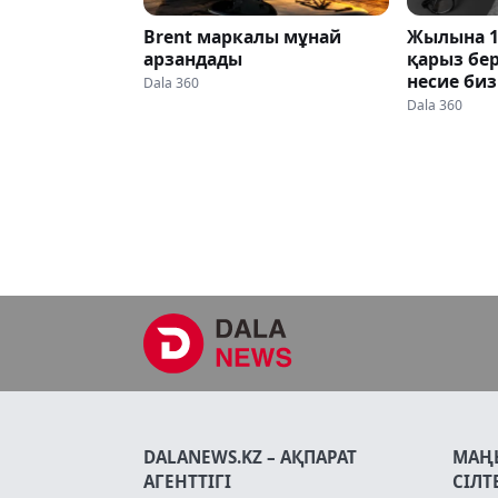
Brent маркалы мұнай
Жылына 1
арзандады
қарыз бер
несие биз
Dala 360
әшкереле
Dala 360
DALANEWS.KZ – АҚПАРАТ
МАҢ
АГЕНТТІГІ
СІЛТ