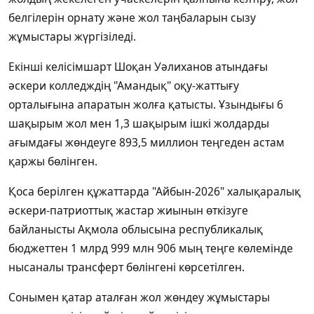
белгілерін орнату және жол таңбаларын сызу
жұмыстары жүргізіледі.
Екінші келісімшарт Шоқан Уәлиханов атындағы
әскери колледждің "Амандық" оқу-жаттығу
орталығына апаратын жолға қатысты. Ұзындығы 6
шақырым жол мен 1,3 шақырым ішкі жолдарды
ағымдағы жөндеуге 893,5 миллион теңгеден астам
қаржы бөлінген.
Қоса берілген құжаттарда "Айбын-2026" халықаралық
әскери-патриоттық жастар жиынын өткізуге
байланысты Ақмола облысына республикалық
бюджеттен 1 млрд 999 млн 906 мың теңге көлемінде
нысаналы трансферт бөлінгені көрсетілген.
Сонымен қатар аталған жол жөндеу жұмыстары