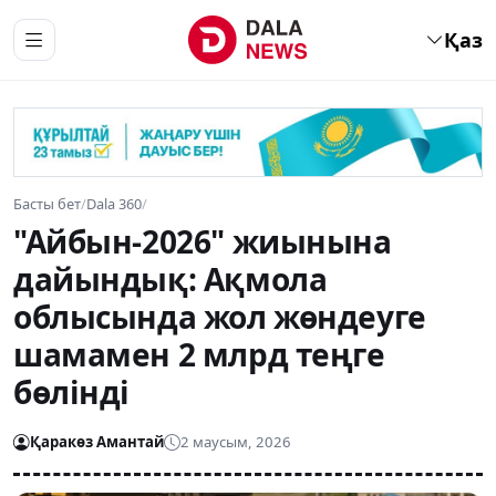
Қаз
Басты бет
/
Dala 360
/
"Айбын-2026" жиынына
дайындық: Ақмола
облысында жол жөндеуге
шамамен 2 млрд теңге
бөлінді
Қаракөз Амантай
2 маусым, 2026