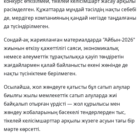
конкурс өткізілмей, тікелей келісімшарт жасау арқылы
рәсімделген. Құжаттарда мұндай тәсілдің нақты себебі
де, мердігер компанияның қандай негізде таңдалғаны
да түсіндірілмеген.
Сондай-ақ жарияланған материалдарда "Айбын-2026"
жиынын өткізу қажеттілігі саяси, экономикалық
немесе әлеуметтік тұрақтылыққа қауіп төндіретін
жағдайлармен қалай байланысты екені жөнінде де
нақты түсініктеме берілмеген.
Осылайша, жол жөндеуге қатысты бұл сатып алулар
биылғы жылы мемлекеттік сатып алуларда жиі
байқалып отырған үрдісті — жол құрылысы мен
жөндеу жобаларының бәсекелі тендерлерден тыс,
тікелей келісімшарттар арқылы жүзеге асуын тағы бір
мәрте көрсетті.