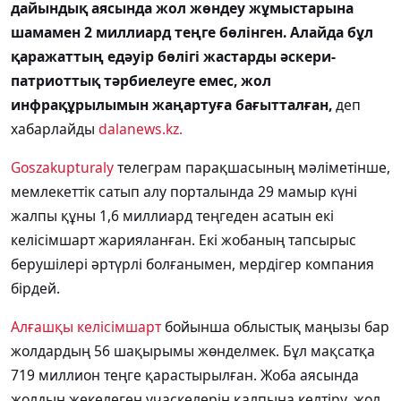
дайындық аясында жол жөндеу жұмыстарына
шамамен 2 миллиард теңге бөлінген. Алайда бұл
қаражаттың едәуір бөлігі жастарды әскери-
патриоттық тәрбиелеуге емес, жол
инфрақұрылымын жаңартуға бағытталған,
деп
хабарлайды
dalanews.kz.
Goszakupturaly
телеграм парақшасының мәліметінше,
мемлекеттік сатып алу порталында 29 мамыр күні
жалпы құны 1,6 миллиард теңгеден асатын екі
келісімшарт жарияланған. Екі жобаның тапсырыс
берушілері әртүрлі болғанымен, мердігер компания
бірдей.
Алғашқы келісімшарт
бойынша облыстық маңызы бар
жолдардың 56 шақырымы жөнделмек. Бұл мақсатқа
719 миллион теңге қарастырылған. Жоба аясында
жолдың жекелеген учаскелерін қалпына келтіру, жол