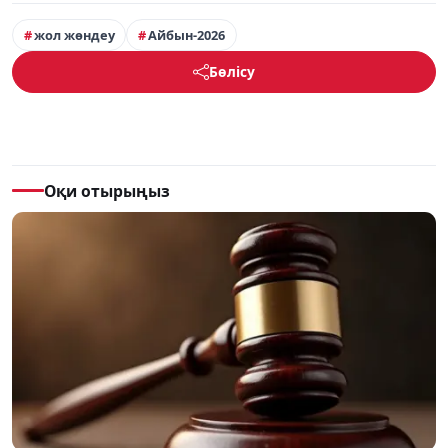
жол жөндеу
Айбын-2026
Бөлісу
Оқи отырыңыз