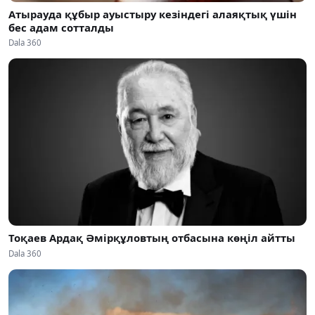
Атырауда құбыр ауыстыру кезіндегі алаяқтық үшін
бес адам сотталды
Dala 360
Тоқаев Ардақ Әмірқұловтың отбасына көңіл айтты
Dala 360