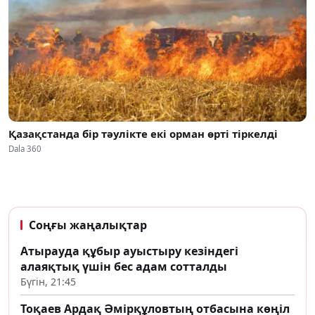
Қазақстанда бір тәулікте екі орман өрті тіркелді
Dala 360
Соңғы жаңалықтар
Атырауда құбыр ауыстыру кезіндегі
алаяқтық үшін бес адам сотталды
Бүгін, 21:45
Тоқаев Ардақ Әмірқұловтың отбасына көңіл