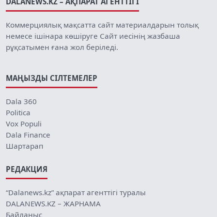
DALANEWS.KZ – АҚПАРАТ АГЕНТТІГІ
Коммерциялық мақсатта сайт материалдарын толық
немесе ішінара көшіруге Сайт иесінің жазбаша
рұқсатымен ғана жол беріледі.
МАҢЫЗДЫ СІЛТЕМЕЛЕР
Dala 360
Politica
Vox Populi
Dala Finance
Шартарап
РЕДАКЦИЯ
“Dalanews.kz” ақпарат агенттігі туралы
DALANEWS.KZ – ЖАРНАМА
Байланыс