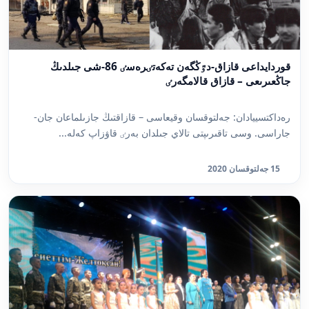
قوردايداعى قازاق-دٷڭگەن تەكەتٸرەسٸ 86-شى جىلدىڭ
جاڭعىرىعى – قازاق قالامگەرٸ
رەداكتسييادان: جەلتوقسان وقيعاسى – قازاقتىڭ جازىلماعان جان-
جاراسى. وسى تاقىرىپتى تالاي جىلدان بەرٸ قاۋزاپ كەلە...
15 جەلتوقسان 2020