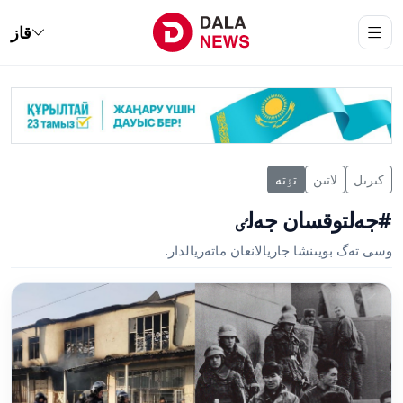
قاز
كىرىل
لاتىن
تٶتە
#جەلتوقسان جەلٸ
وسى تەگ بويىنشا جاريالانعان ماتەريالدار.