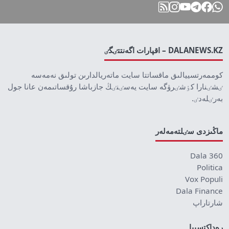
DALANEWS.KZ – اقپارات اگەنتتٸگٸ
كوممەرتسييالىق ماقساتتا سايت ماتەريالدارىن تولىق نەمەسە
ٸشٸنارا كٶشٸرۋگە سايت يەسٸنٸڭ جازباشا رۇقساتىمەن عانا جول
بەرٸلەدٸ.
ماڭىزدى سٸلتەمەلەر
Dala 360
Politica
Vox Populi
Dala Finance
شارتاراپ
رەداكتسييا