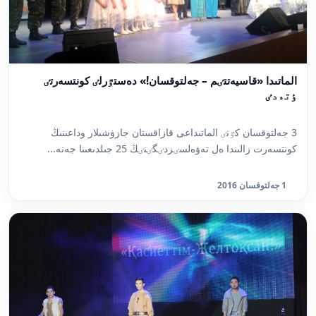
الماتىدا «قاسيەتتٸم – جەلتوقسان!» دەستٷرلٸ كونتسەرتٸ
ٶتەدٸ
3 جەلتوقسان كٷنٸ الماتىداعى قازاقستان جازۋشىلار وداعىنىڭ
كونتسەرت زالىندا ەل تەۋەلسٸزدٸگٸنٸڭ 25 جىلدىعىنا جەنە...
1 جەلتوقسان 2016