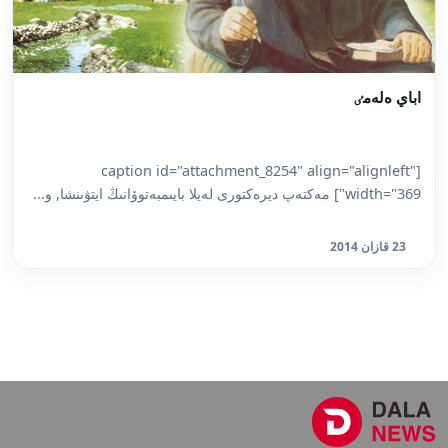
اباي ەلەمٸ
[caption id="attachment_8254" align="alignleft"
width="369"] مەكتەپ ديرەكتورى لەيلا بايىمبەتوۆانىڭ ايتۋىنشا, و...
23 قازان 2014