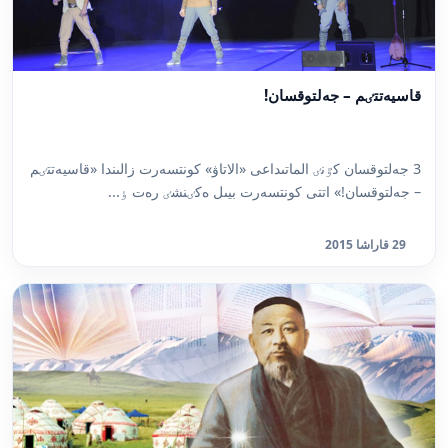
قاسيەتتٸم – جەلتوقسان!
3 جەلتوقسان كٷنٸ الماتىداعى «الاتاۋ» كونتسەرت زالىندا «قاسيەتتٸم
– جەلتوقسان!» اتتى كونتسەرت بيىل ەكٸنشٸ رەت ٶ...
29 قاراشا 2015