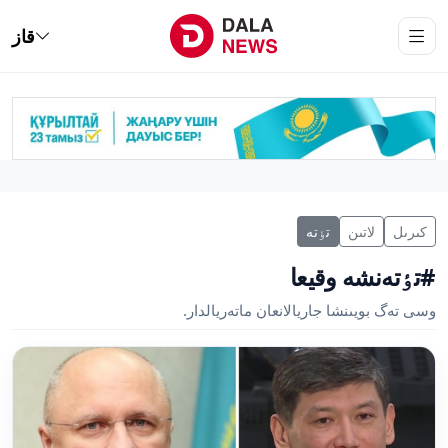
قاز
كىرىل
لاتىن
تٶتە
#تٶتەنشە وقيعا
وسى تەگ بويىنشا جاريالانعان ماتەريالدار.