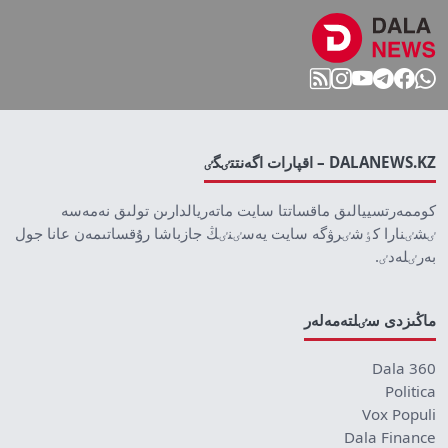
DALANEWS.KZ – اقپارات اگەنتتٸگٸ
كوممەرتسييالىق ماقساتتا سايت ماتەريالدارىن تولىق نەمەسە
ٸشٸنارا كٶشٸرۋگە سايت يەسٸنٸڭ جازباشا رۇقساتىمەن عانا جول
بەرٸلەدٸ.
ماڭىزدى سٸلتەمەلەر
Dala 360
Politica
Vox Populi
Dala Finance