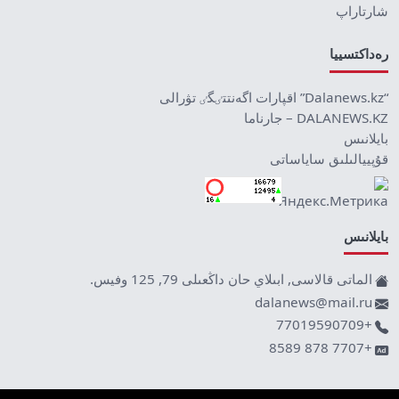
شارتاراپ
رەداكتسييا
“Dalanews.kz” اقپارات اگەنتتٸگٸ تۋرالى
DALANEWS.KZ – جارناما
بايلانىس
قۇپييالىلىق ساياساتى
بايلانىس
الماتى قالاسى, ابىلاي حان داڭعىلى 79, 125 وفيس.
dalanews@mail.ru
+77019590709
+7707 878 8589