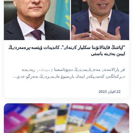
"اپاتتىڭ قايتالانۋىنا سكليار كٸنەلٸ". كانديدات ۆيتسە-پرەمەردٸڭ
ايبىن بەتٸنە باستى
قر پارالامەنتٸ مەجٸلٸسٸنٸڭ دەپۋتاتتىعىنا ٷمٸتكەر رەتٸندە
تٸركەلگەن كەسٸپكەر ايبەك بارىسوۆ ەلٸمٸزدٸڭ ەنەرگو جٷي...
22 اقپان 2023