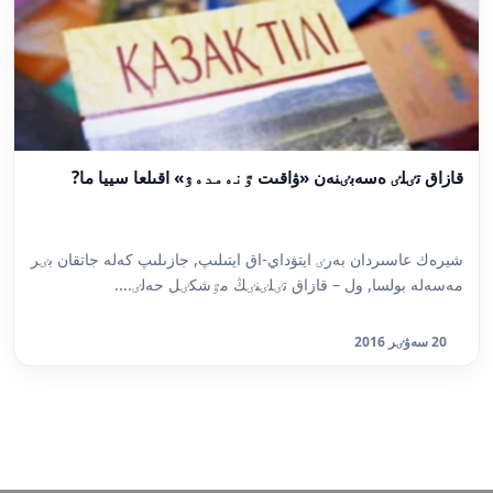
قازاق تٸلٸ ەسەبٸنەن «ۋاقىت ٷنەمدەۋ» اقىلعا سييا ما?
شيرەك عاسىردان بەرٸ ايتۋداي-اق ايتىلىپ, جازىلىپ كەلە جاتقان بٸر
مەسەلە بولسا, ول – قازاق تٸلٸنٸڭ مٷشكٸل حەلٸ....
20 سەۋٸر 2016