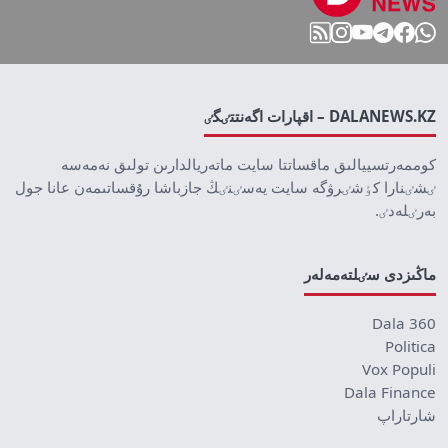
DALANEWS.KZ – اقپارات اگەنتتٸگٸ
كوممەرتسييالىق ماقساتتا سايت ماتەريالدارىن تولىق نەمەسە
ٸشٸنارا كٶشٸرۋگە سايت يەسٸنٸڭ جازباشا رۇقساتىمەن عانا جول
بەرٸلەدٸ.
ماڭىزدى سٸلتەمەلەر
Dala 360
Politica
Vox Populi
Dala Finance
شارتاراپ