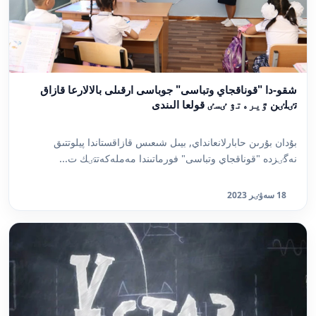
شقو-دا "قوناقجاي وتباسى" جوباسى ارقىلى بالالارعا قازاق
تٸلٸن ٷيرەتۋ ٸسٸ قولعا الىندى
بۇدان بۇرىن حابارلانعانداي, بيىل شىعىس قازاقستاندا پيلوتتىق
نەگٸزدە "قوناقجاي وتباسى" فورماتىندا مەملەكەتتٸك ت...
18 سەۋٸر 2023