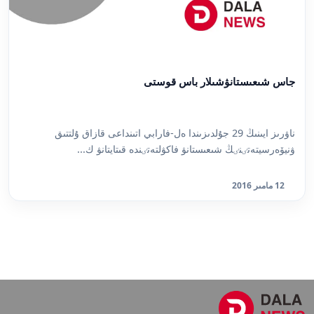
جاس شىعىستانۋشىلار باس قوستى
ناۋرىز ايىنىڭ 29 جۇلدىزىندا ەل-فارابي اتىنداعى قازاق ۇلتتىق
ۋنيۆەرسيتەتٸنٸڭ شىعىستانۋ فاكۋلتەتٸندە قىتايتانۋ ك...
12 مامىر 2016