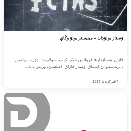
ۇستاز بولۋدان – مينيستر بولۋ وڭاي
قازٸر ۇستازدارعا قويىلاتىن تالاپ كٶپ. سولاردىڭ جۇرت بٸلەتٸن
بٸرنەشەۋٸن ايتساق. ۇستاز قازاق, اعىلشىن, ورىس تٸلٸ...
1 قىركٷيەك 2017