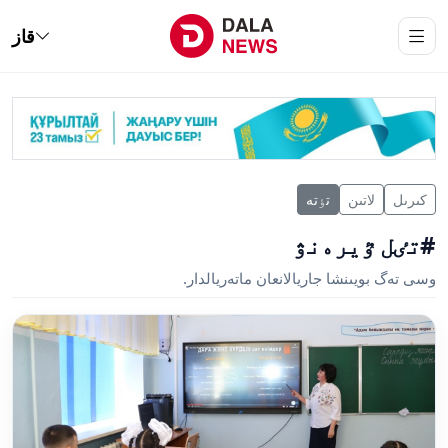
قاز
كىرىل
لاتىن
تٶتە
#تٸل ٷيرەنۋ
وسى تەگ بويىنشا جاريالانعان ماتەريالدار.