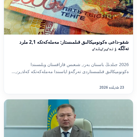
شقو-داعى ەكونوميكالىق قىلمىستار: مەملەكەتكە 2,1 ملرد
تەڭگە ٶندٸرٸلدٸ
2026 جىلدىڭ باسىنان بەرٸ شىعىس قازاقستان وبلىسىندا
ەكونوميكالىق قىلمىستاردى تەرگەۋ اياسىندا مەملەكەتكە كەلتٸرٸ...
23 شٸلدە 2026