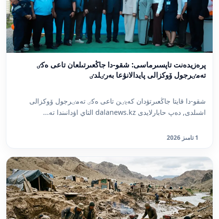
پرەزيدەنت تاپسىرماسى: شقو-دا جاڭعىرتىلعان تاعى ەكٸ
تەمٸرجول ۆوكزالى پايدالانۋعا بەرٸلدٸ
شقو-دا قايتا جاڭعىرتۋدان كەيٸن تاعى ەكٸ تەمٸرجول ۆوكزالى
اشىلدى, دەپ حابارلايدى dalanews.kz التاي اۋدانىندا تە...
1 تامىز 2026