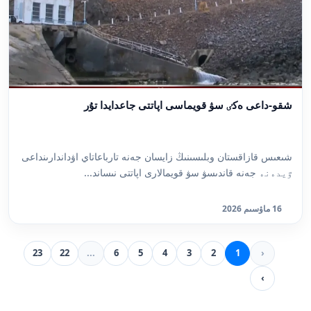
شقو-داعى ەكٸ سۋ قويماسى اپاتتى جاعدايدا تۇر
شىعىس قازاقستان وبلىسىنىڭ زايسان جەنە تارباعاتاي اۋداندارىنداعى
ٷيدەنە جەنە قاندىسۋ سۋ قويمالارى اپاتتى نىساند...
16 ماۋسىم 2026
23
22
...
6
5
4
3
2
1
‹
›