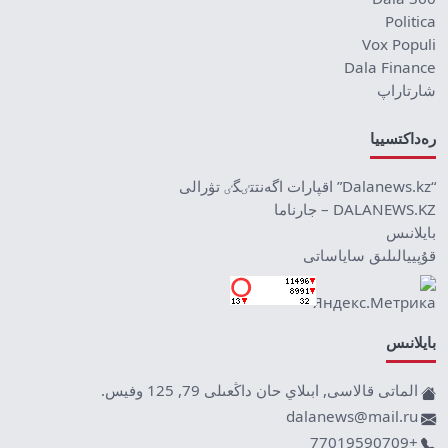
Politica
Vox Populi
Dala Finance
شارتاراپ
رەداكتسييا
“Dalanews.kz” اقپارات اگەنتتٸگٸ تۋرالى
DALANEWS.KZ – جارناما
بايلانىس
قۇپييالىلىق ساياساتى
بايلانىس
الماتى قالاسى, ابىلاي حان داڭعىلى 79, 125 وفيس.
dalanews@mail.ru
+77019590709