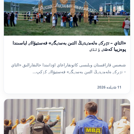
«التاي – تٷركٸ ەلەمٸنٸڭ التىن بەسٸگٸ» فەستيۆالٸ اياسىندا
پوەزييا كەشٸ ٶتتٸ
شىعىس قازاقستان وبلىسى كاتونقاراعاي اۋدانىندا حالىقارالىق «التاي
– تٷركٸ ەلەمٸنٸڭ التىن بەسٸگٸ» فەستيۆالٸ كٶكپ...
11 شٸلدە 2026