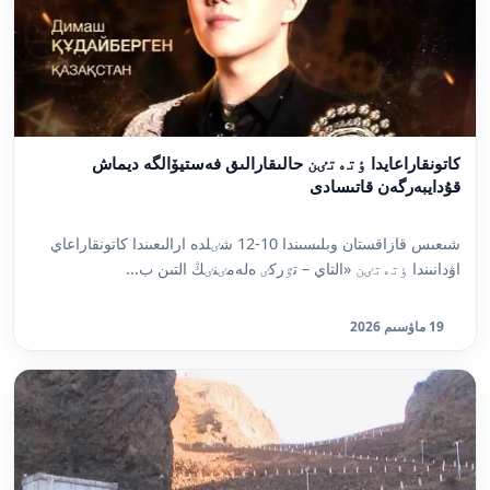
كاتونقاراعايدا ٶتەتٸن حالىقارالىق فەستيۆالگە ديماش
قۇدايبەرگەن قاتىسادى
شىعىس قازاقستان وبلىسىندا 10-12 شٸلدە ارالىعىندا كاتونقاراعاي
اۋدانىندا ٶتەتٸن «التاي – تٷركٸ ەلەمٸنٸڭ التىن ب...
19 ماۋسىم 2026