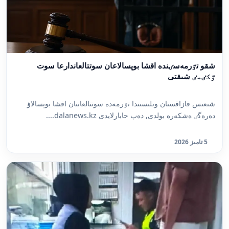
شقو تٷرمەسٸندە اقشا بوپسالاعان سوتتالعاندارعا سوت
ٷكٸمٸ شىقتى
شىعىس قازاقستان وبلىسىندا تٷرمەدە سوتتالعاننان اقشا بوپسالاۋ
دەرەگٸ ەشكەرە بولدى, دەپ حابارلايدى dalanews.kz....
5 تامىز 2026