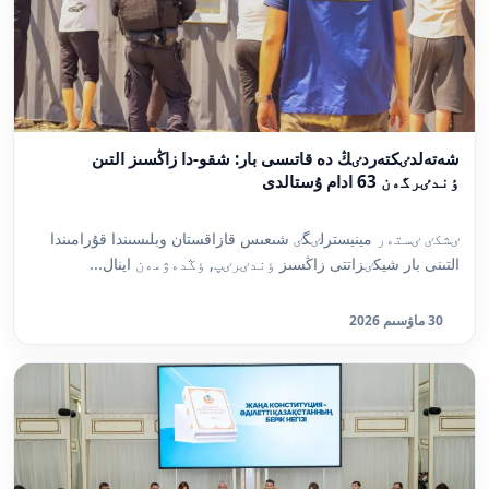
شەتەلدٸكتەردٸڭ دە قاتىسى بار: شقو-دا زاڭسىز التىن
ٶندٸرگەن 63 ادام ۇستالدى
ٸشكٸ ٸستەر مينيسترلٸگٸ شىعىس قازاقستان وبلىسىندا قۇرامىندا
التىنى بار شيكٸزاتتى زاڭسىز ٶندٸرٸپ, ٶڭدەۋمەن اينال...
30 ماۋسىم 2026