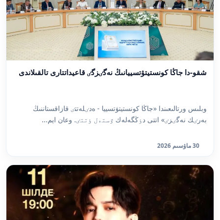
شقو-دا جاڭا كونستيتۋتسييانىڭ نەگٸزگٸ قاعيداتتارى تالقىلاندى
وبلىس ورتالىعىندا «جاڭا كونستيتۋتسييا - ەدٸلەتتٸ قازاقستاننىڭ
بەرٸك نەگٸزٸ» اتتى دٶڭگەلەك ٷستەل ٶتتٸ. وعان ايم...
30 ماۋسىم 2026