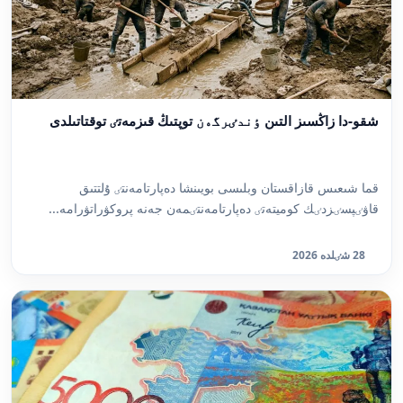
شقو-دا زاڭسىز التىن ٶندٸرگەن توپتىڭ قىزمەتٸ توقتاتىلدى
قما شىعىس قازاقستان وبلىسى بويىنشا دەپارتامەنتٸ ۇلتتىق
قاۋٸپسٸزدٸك كوميتەتٸ دەپارتامەنتٸمەن جەنە پروكۋراتۋرامە...
28 شٸلدە 2026