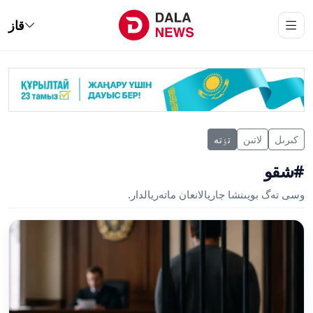
قاز
كىرىل
لاتىن
تٶتە
#شقو
وسى تەگ بويىنشا جاريالانعان ماتەريالدار.