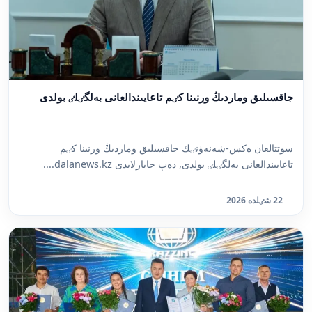
جاقسىلىق وماردىڭ ورنىنا كٸم تاعايىندالعانى بەلگٸلٸ بولدى
سوتتالعان ەكس-شەنەۋنٸك جاقسىلىق وماردىڭ ورنىنا كٸم
تاعايىندالعانى بەلگٸلٸ بولدى, دەپ حابارلايدى dalanews.kz....
22 شٸلدە 2026