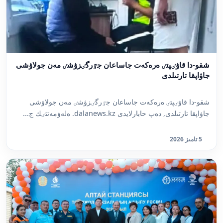
شقو-دا قاۋٸپتٸ ەرەكەت جاساعان جٷرگٸزۋشٸ مەن جولاۋشى
جاۋاپقا تارتىلدى
شقو-دا قاۋٸپتٸ ەرەكەت جاساعان جٷرگٸزۋشٸ مەن جولاۋشى
جاۋاپقا تارتىلدى, دەپ حابارلايدى dalanews.kz. ەلەۋمەتتٸك ج...
5 تامىز 2026