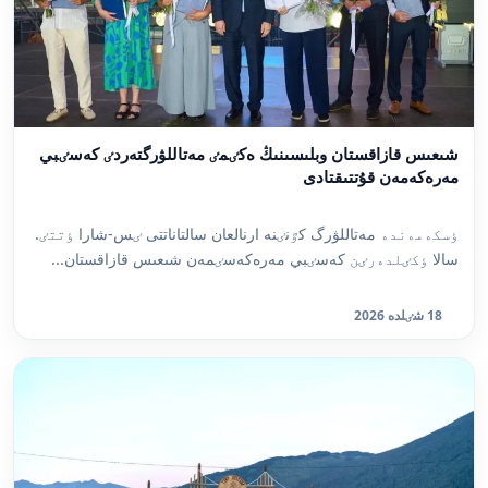
شىعىس قازاقستان وبلىسىنىڭ ەكٸمٸ مەتاللۋرگتەردٸ كەسٸبي
مەرەكەمەن قۇتتىقتادى
ٶسكەمەندە مەتاللۋرگ كٷنٸنە ارنالعان سالتاناتتى ٸس-شارا ٶتتٸ.
سالا ٶكٸلدەرٸن كەسٸبي مەرەكەسٸمەن شىعىس قازاقستان...
18 شٸلدە 2026