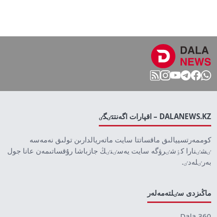
DALANEWS.KZ – اقپارات اگەنتتٸگٸ
كوممەرتسييالىق ماقساتتا سايت ماتەريالدارىن تولىق نەمەسە
ٸشٸنارا كٶشٸرۋگە سايت يەسٸنٸڭ جازباشا رۇقساتىمەن عانا جول
بەرٸلەدٸ.
ماڭىزدى سٸلتەمەلەر
Dala 360