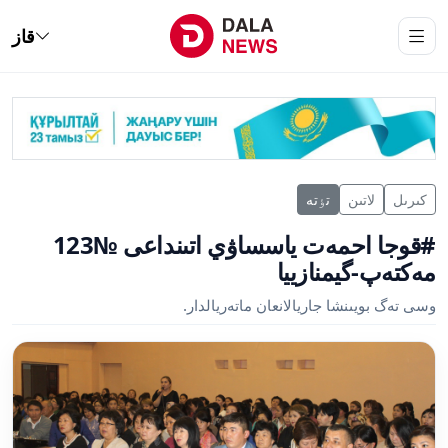
قاز
كىرىل
لاتىن
تٶتە
#قوجا احمەت ياسساۋي اتىنداعى №123
مەكتەپ-گيمنازييا
وسى تەگ بويىنشا جاريالانعان ماتەريالدار.