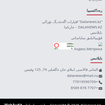
رەداكتسييا
“Dalanews.kz” اقپارات اگەنتتٸگٸ تۋرالى
DALANEWS.KZ – جارناما
بايلانىس
قۇپييالىلىق ساياساتى
بايلانىس
الماتى قالاسى, ابىلاي حان داڭعىلى 79, 125 وفيس.
dalanews@mail.ru
+77019590709
+7707 878 8589
Copyright © 2025 dalanews.kz. سايتتى جاساعان
WebAudit