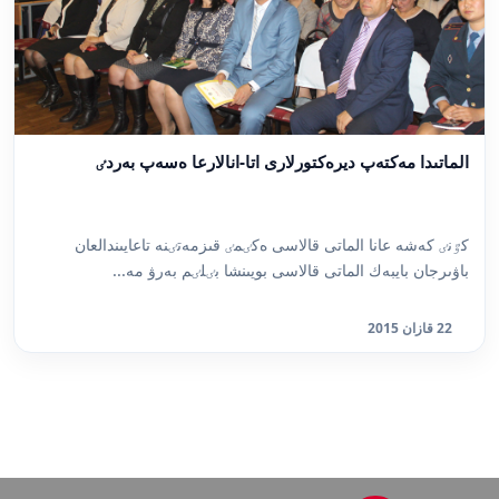
الماتىدا مەكتەپ ديرەكتورلارى اتا-انالارعا ەسەپ بەردٸ
كٷنٸ كەشە عانا الماتى قالاسى ەكٸمٸ قىزمەتٸنە تاعايىندالعان
باۋىرجان بايبەك الماتى قالاسى بويىنشا بٸلٸم بەرۋ مە...
22 قازان 2015