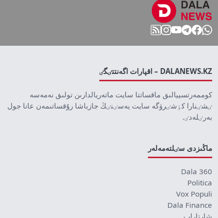
DALANEWS.KZ – اقپارات اگەنتتٸگٸ
كوممەرتسييالىق ماقساتتا سايت ماتەريالدارىن تولىق نەمەسە
ٸشٸنارا كٶشٸرۋگە سايت يەسٸنٸڭ جازباشا رۇقساتىمەن عانا جول
بەرٸلەدٸ.
ماڭىزدى سٸلتەمەلەر
Dala 360
Politica
Vox Populi
Dala Finance
شارتاراپ