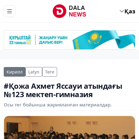
Қаз
Кирилл
Latyn
Төте
#Қожа Ахмет Яссауи атындағы
№123 мектеп-гимназия
Осы тег бойынша жарияланған материалдар.