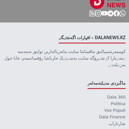
DALANEWS.KZ – اقپارات اگەنتتٸگٸ
كوممەرتسييالىق ماقساتتا سايت ماتەريالدارىن تولىق نەمەسە
ٸشٸنارا كٶشٸرۋگە سايت يەسٸنٸڭ جازباشا رۇقساتىمەن عانا جول
بەرٸلەدٸ.
ماڭىزدى سٸلتەمەلەر
Dala 360
Politica
Vox Populi
Dala Finance
شارتاراپ