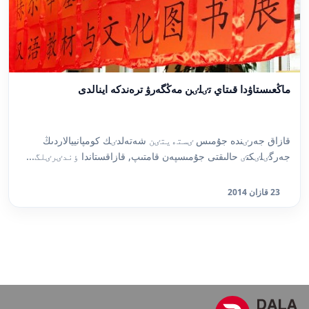
ماڭعىستاۋدا قىتاي تٸلٸن مەڭگەرۋ ترەندكە اينالدى
قازاق جەرٸندە جۇمىس ٸستەيتٸن شەتەلدٸك كومپانييالاردىڭ
جەرگٸلٸكتٸ حالىقتى جۇمىسپەن قامتىپ, قازاقستاندا ٶندٸرٸلگ...
23 قازان 2014