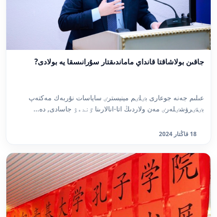
جاقىن بولاشاقتا قانداي ماماندىقتار سۇرانىسقا يە بولادى?
عىلىم جەنە جوعارى بٸلٸم مينيسترٸ ساياسات نۇربەك مەكتەپ
بٸتٸرۋشٸلەرٸ مەن ولاردىڭ اتا-انالارىنا ٷندەۋ جاسادى, دە...
18 قاڭتار 2024