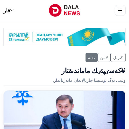
قاز
كىرىل
لاتىن
تٶتە
#كەسٸپتٸك ماماندىقتار
وسى تەگ بويىنشا جاريالانعان ماتەريالدار.