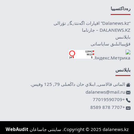
رەداكتسييا
“Dalanews.kz” اقپارات اگەنتتٸگٸ تۋرالى
DALANEWS.KZ – جارناما
بايلانىس
قۇپييالىلىق ساياساتى
بايلانىس
الماتى قالاسى, ابىلاي حان داڭعىلى 79, 125 وفيس.
dalanews@mail.ru
+77019590709
+7707 878 8589
Copyright © 2025 dalanews.kz. سايتتى جاساعان
WebAudit