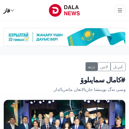
قاز
كىرىل
لاتىن
تٶتە
#كامال سمايىلوۆ
وسى تەگ بويىنشا جاريالانعان ماتەريالدار.