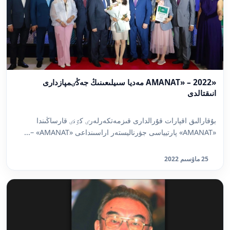
«AMANAT» – 2022 مەديا سىيلىعىنىڭ جەڭٸمپازدارى
انىقتالدى
بۇقارالىق اقپارات قۇرالدارى قىزمەتكەرلەرٸ كٷنٸ قارساڭىندا
«AMANAT» پارتيياسى جۋرناليستەر اراسىنداعى «AMANAT» –...
25 ماۋسىم 2022