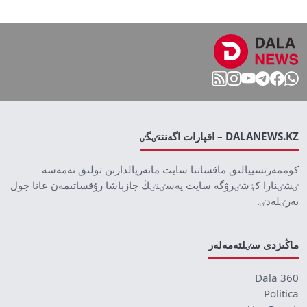
DALANEWS.KZ – اقپارات اگەنتتٸگٸ
كوممەرتسييالىق ماقساتتا سايت ماتەريالدارىن تولىق نەمەسە
ٸشٸنارا كٶشٸرۋگە سايت يەسٸنٸڭ جازباشا رۇقساتىمەن عانا جول
بەرٸلەدٸ.
ماڭىزدى سٸلتەمەلەر
Dala 360
Politica