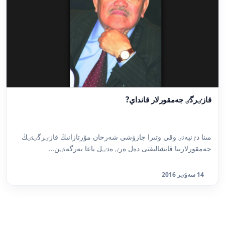
قازٸرگٸ جەمقورلار قانداي?
مىنا دٷنيەنٸ وقي وتىرا جازۋشى شەرحان مۇرتازانىڭ قازٸرگٸنٸڭ
جەمقورلارىنا قانشالىقتى دەل ەرٸ ەدٸل باعا بەرگەنٸن...
14 سەۋٸر 2016