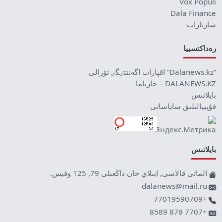
Vox Populi
Dala Finance
شارتاراپ
رەداكتسييا
“Dalanews.kz” اقپارات اگەنتتٸگٸ تۋرالى
DALANEWS.KZ – جارناما
بايلانىس
قۇپييالىلىق ساياساتى
بايلانىس
الماتى قالاسى, ابىلاي حان داڭعىلى 79, 125 وفيس.
dalanews@mail.ru
+77019590709
+7707 878 8589