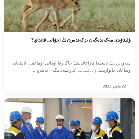
ۇلىتاۋدى مەكەندەگەن بٶكەندەردٸڭ احۋالى قانداي?
سەۋٸردٸڭ باسىندا قاراعاندىنىڭ جاڭاارقا اۋدانى اۋماعىنان تابىلعان
ونداعان جانۋاردىڭ ٶلەكسەسٸ كٶرسەتٸلگەن بەينەج...
22 مامىر 2023