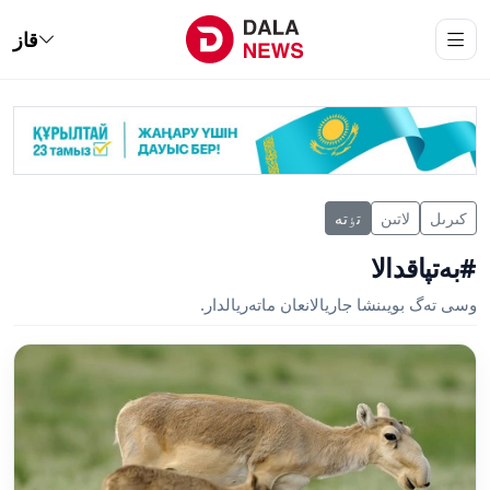
قاز
كىرىل
لاتىن
تٶتە
#بەتپاقدالا
وسى تەگ بويىنشا جاريالانعان ماتەريالدار.