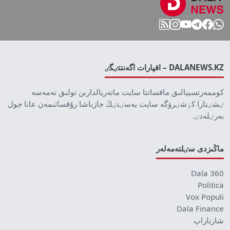
DALANEWS.KZ – اقپارات اگەنتتٸگٸ
كوممەرتسييالىق ماقساتتا سايت ماتەريالدارىن تولىق نەمەسە
ٸشٸنارا كٶشٸرۋگە سايت يەسٸنٸڭ جازباشا رۇقساتىمەن عانا جول
بەرٸلەدٸ.
ماڭىزدى سٸلتەمەلەر
Dala 360
Politica
Vox Populi
Dala Finance
شارتاراپ