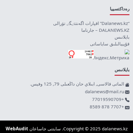
رەداكتسييا
“Dalanews.kz” اقپارات اگەنتتٸگٸ تۋرالى
DALANEWS.KZ – جارناما
بايلانىس
قۇپييالىلىق ساياساتى
بايلانىس
الماتى قالاسى, ابىلاي حان داڭعىلى 79, 125 وفيس.
dalanews@mail.ru
+77019590709
+7707 878 8589
Copyright © 2025 dalanews.kz. سايتتى جاساعان
WebAudit