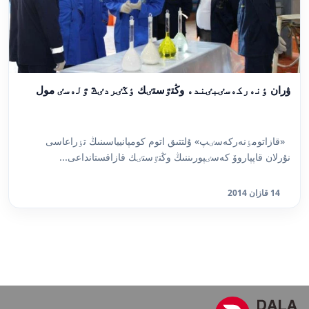
ۋران ٶنەركەسٸبٸندە وڭتٷستٸك ٶڭٸردٸڭ ٷلەسٸ مول
«قازاتومٶنەركەسٸپ» ۇلتتىق اتوم كومپانيياسىنىڭ تٶراعاسى
نۇرلان قاپپاروۆ كەسٸپورىننىڭ وڭتٷستٸك قازاقستانداعى...
14 قازان 2014