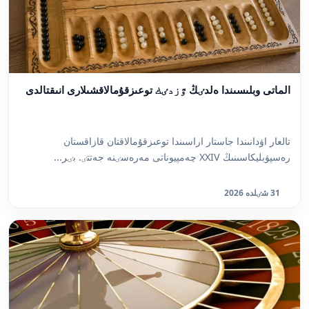
الماتى وبلىسىندا ەلدٸڭ ٷزدٸك توعىزقۇمالاقشىلارى انىقتالدى
تالعار اۋدانىندا جاستار اراسىندا توعىزقۇمالاقتان قازاقستان
رەسپۋبليكاسىنىڭ XXIV چەمپيوناتى مەرەسٸنە جەتتٸ. بٸر...
31 شٸلدە 2026