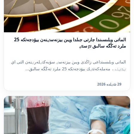
الماتى وبلىسىندا جارتى جىلدا ويىن بيزنەسٸنەن بيۋدجەتكە 25
ملرد تەڭگە سالىق تٷستٸ
الماتى وبلىسىنداعى زاڭدى ويىن بيزنەسٸ سۋبەكتٸلەرٸنەن التى اي
ٸشٸندە مەملەكەتتٸك بيۋدجەتكە 25 ملرد تەڭگە سالىق...
29 شٸلدە 2026