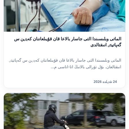
الماتى وبلىسىندا التى جاسار بالاعا قان قۇيىلعاننان كەيٸن س
گەپاتيتٸ انىقتالدى
الماتى وبلىسىندا التى جاسار بالاعا قان قۇيىلعاننان كەيٸن س گەپاتيتٸ
انىقتالعان. بۇل تۋرالى بالانىڭ اتا-اناسى م...
24 شٸلدە 2026