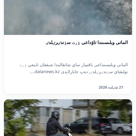
الماتى وبلىسىندا تاۋداعى ٶرت سٶندٸرٸلدٸ
الماتى وبلىسىنداعى باقتييار ساي شاتقالىندا شىققان تابيعي ٶرت
تولىقتاي سٶندٸرٸلدٸ, دەپ حابارلايدى dalanews.kz....
21 شٸلدە 2026