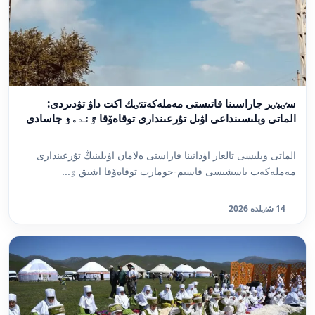
سٸبٸر جاراسىنا قاتىستى مەملەكەتتٸك اكت داۋ تۋدىردى:
الماتى وبلىسىنداعى اۋىل تۇرعىندارى توقاەۆقا ٷندەۋ جاسادى
الماتى وبلىسى تالعار اۋدانىنا قاراستى ەلامان اۋىلىنىڭ تۇرعىندارى
مەملەكەت باسشىسى قاسىم-جومارت توقاەۆقا اشىق ٷ...
14 شٸلدە 2026