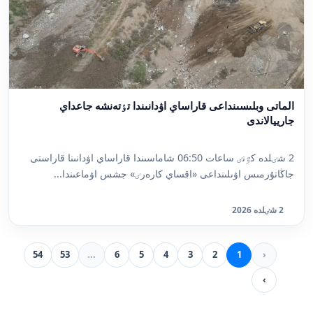
الماتى وبلىسىنداعى قاراساي اۋدانىندا تٶتەنشە جاعداي
جارييالاندى
2 شٸلدە كٷنٸ ساعات 06:50 شاماسىندا قاراساي اۋدانىنا قاراستى
جاڭاتۇرمىس اۋىلىنداعى «اقساي كارەرٸ» جشس اۋماعىندا...
2 شٸلدە 2026
54
53
...
6
5
4
3
2
1
‹
›