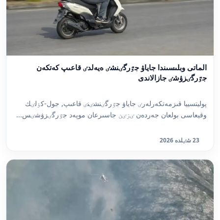
الماتى وبلىسىندا جاياۋ جٷرگٸنشٸ ەيەلدٸ قاعىپ كەتكەن
جٷرگٸزۋشٸ جازالاندى
پوليتسييا قىزمەتكەرلەرٸ جاياۋ جٷرگٸنشٸنٸ قاعىپ, جول-كٶلٸك
وقيعاسى بولعان جەردەن ٸزٸن جاسىرعان موپەد جٷرگٸزۋشٸس...
23 شٸلدە 2026