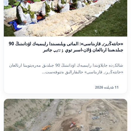
«حانتەڭٸرٸ قازىناسى»: الماتى وبلىسىندا رايىمبەك اۋدانىنىڭ 90
جىلدىعىنا ارنالعان ۇلان-اسىر توي ٶتٸپ جاتىر
شالكٶدە جايلاۋىندا رايىمبەك اۋدانىنىڭ 90 جىلدىق مەرەيتويىنا ارنالعان
«حانتەڭٸرٸ قازىناسى» حالىقارالىق ەتنوفەست...
11 شٸلدە 2026