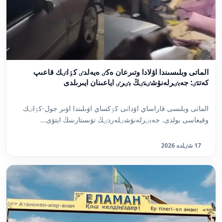
الماتى وبلىسىندا اۋلادا وتىرعان ەكٸ ەيەلدٸ كٶلٸك قاعىپ
كەتتٸ: جەبٸرلەنۋشٸنٸڭ بٸرٸ اياعىنان ايىرىلدى
الماتى وبلىسى قاراساي اۋدانى كٶكساي اۋىلىندا اۋىر جول-كٶلٸك
وقيعاسى بولدى. جەبٸرلەنۋشٸلەردٸڭ تۋىستارىنىڭ ايتۋى...
17 شٸلدە 2026