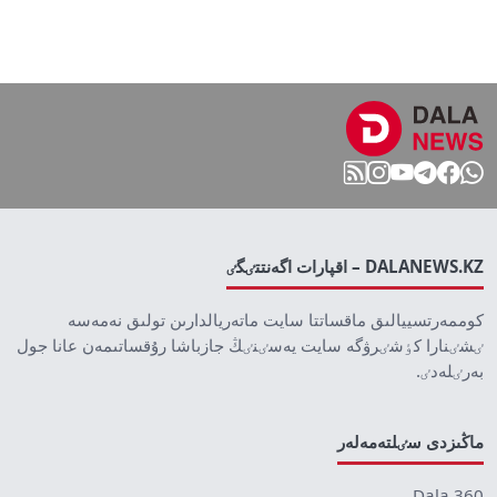
DALANEWS.KZ – اقپارات اگەنتتٸگٸ
كوممەرتسييالىق ماقساتتا سايت ماتەريالدارىن تولىق نەمەسە
ٸشٸنارا كٶشٸرۋگە سايت يەسٸنٸڭ جازباشا رۇقساتىمەن عانا جول
بەرٸلەدٸ.
ماڭىزدى سٸلتەمەلەر
Dala 360