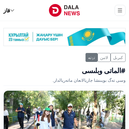
قاز
كىرىل
لاتىن
تٶتە
#الماتى وبلىسى
وسى تەگ بويىنشا جاريالانعان ماتەريالدار.