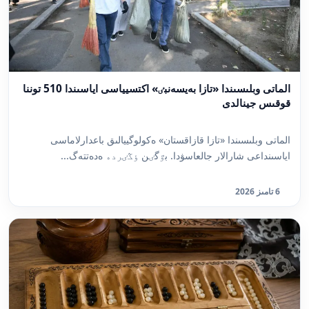
الماتى وبلىسىندا «تازا بەيسەنبٸ» اكتسيياسى اياسىندا 510 توننا
قوقىس جينالدى
الماتى وبلىسىندا «تازا قازاقستان» ەكولوگييالىق باعدارلاماسى
اياسىنداعى شارالار جالعاسۋدا. بٷگٸن ٶڭٸردە ەدەتتەگ...
6 تامىز 2026