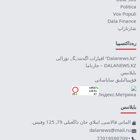
Politica
Vox Populi
Dala Finance
شارتاراپ
رەداكتسييا
“Dalanews.kz” اقپارات اگەنتتٸگٸ تۋرالى
DALANEWS.KZ – جارناما
بايلانىس
قۇپييالىلىق ساياساتى
بايلانىس
الماتى قالاسى, ابىلاي حان داڭعىلى 79, 125 وفيس.
dalanews@mail.ru
+77019590709