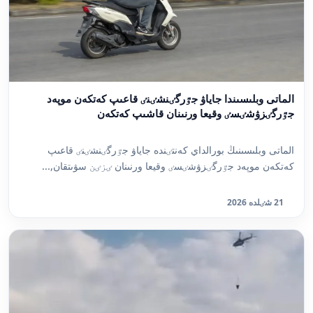
الماتى وبلىسىندا جاياۋ جٷرگٸنشٸنٸ قاعىپ كەتكەن موپەد
جٷرگٸزۋشٸسٸ وقيعا ورنىنان قاشىپ كەتكەن
الماتى وبلىسىنىڭ بورالداي كەنتٸندە جاياۋ جٷرگٸنشٸنٸ قاعىپ
كەتكەن موپەد جٷرگٸزۋشٸسٸ وقيعا ورنىنان ٸزٸن سۋىتقان,...
21 شٸلدە 2026