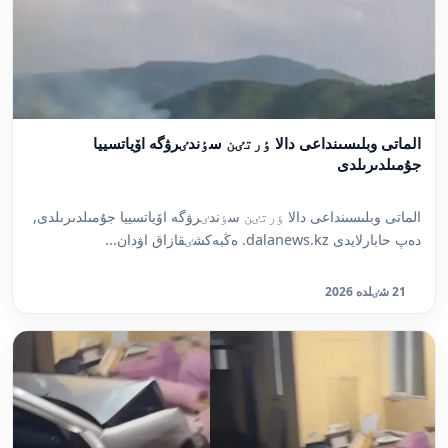
الماتى وبلىسىنداعى دالا ٶرتٸن سٶندٸرۋگە اۆياتسييا
جۇمىلدىرىلدى
الماتى وبلىسىنداعى دالا ٶرتٸن سٶندٸرۋگە اۆياتسييا جۇمىلدىرىلدى,
دەپ حابارلايدى dalanews.kz. ەڭبەكشٸقازاق اۋدان...
21 شٸلدە 2026