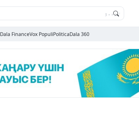
Dala Finance
Vox Populi
Politica
Dala 360