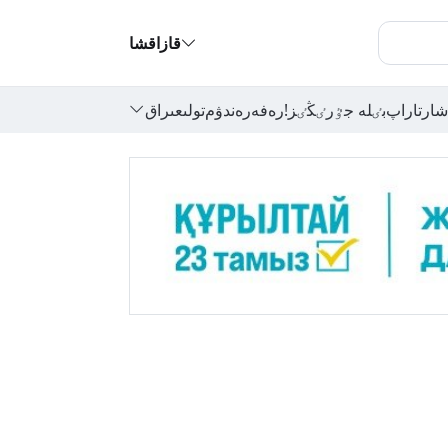
قازاقشا
شارتاراپ
بٸلە جٷرٸڭٸز!
رەفەرەندۋم
تولىعىراق