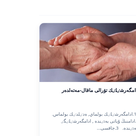
امگەرشٸلٸك تۋرالى ماقال-مەتەلدەر
1.ادامگەرشٸلٸك بولماي, ەدٸلدٸك بولماس.
2.ادامنىڭ ۇياتى بەتٸندە , ادامگەرشٸلٸگٸ
ٸندە. 3.جاقسى...