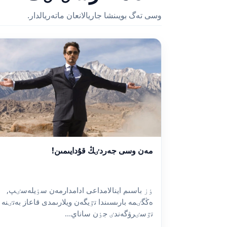
وسى تەگ بويىنشا جاريالانعان ماتەريالدار.
مەن وسى جەردٸڭ قۇدايىمىن!
ٶز باسىم اينالامداعى ادامدارمەن سٶيلەسٸپ,
ەڭگٸمە بارىسىندا تٷيگەن ويلارىمدى قاعاز بەتٸنە
تٷسٸرۋگەندٸ جٶن ساناي...