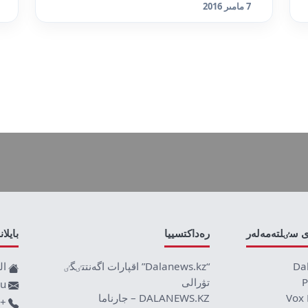
7 مامىر 2016
ى سٸلتەمەلەر
رەداكتسييا
بايلا
Da
“Dalanews.kz” اقپارات اگەنتتٸگٸ
ال
P
تۋرالى
ru
Vox 
DALANEWS.KZ – جارناما
+77019590709