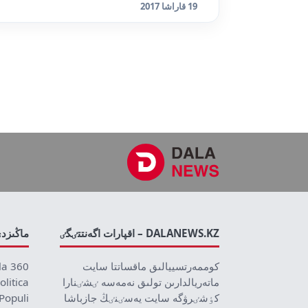
19 قاراشا 2017
DALANEWS.KZ – اقپارات اگەنتتٸگٸ
ماڭىزد
كوممەرتسييالىق ماقساتتا سايت
la 360
ماتەريالدارىن تولىق نەمەسە ٸشٸنارا
olitica
كٶشٸرۋگە سايت يەسٸنٸڭ جازباشا
Populi