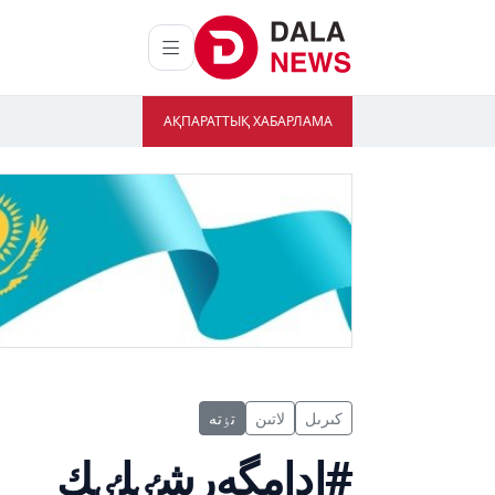
АҚПАРАТТЫҚ ХАБАРЛАМА
كىرىل
لاتىن
تٶتە
#ادامگەرشٸلٸك