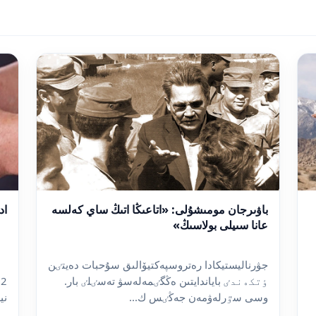
باۋىرجان مومىشۇلى: «اتاعىڭا اتىڭ ساي كەلسە
اد
عانا سىيلى بولاسىڭ»
جۋرناليستيكادا رەتروسپەكتيۆالىق سۇحبات دەيتٸن
ٶتكەندٸ باياندايتىن ەڭگٸمەلەسۋ تەسٸلٸ بار.
وسى سٷرلەۋمەن جەڭٸس ك...
نيەت