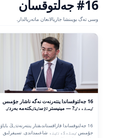
#16 جەلتوقسان
وسى تەگ بويىنشا جاريالانعان ماتەريالدار.
16 جەلتوقساندا ينتەرنەت نەگە ناشار جۇمىس
ٸستەدٸ? — مينيستر تٷسٸنٸكتەمە بەردٸ
16 جەلتوقساندا قازاقستاندىقتار ينتەرنەتتٸڭ باياۋ
جۇمىس ٸستەگەنٸنە شاعىمداندى. تسيفرلىق