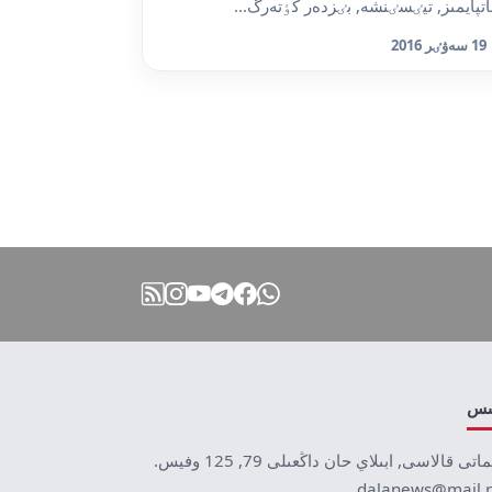
اتپايمىز, تيٸسٸنشە, بٸزدەر كٶتەرگ...
19 سەۋٸر 2016
نىس
ماتى قالاسى, ابىلاي حان داڭعىلى 79, 125 وفيس.
dalanews@mail.