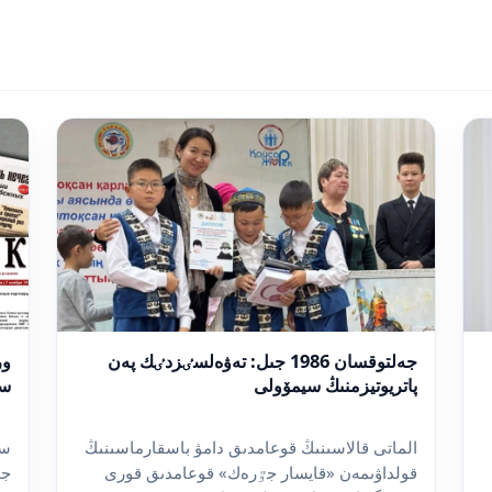
جەلتوقسان 1986 جىل: تەۋەلسٸزدٸك پەن
ور
پاتريوتيزمنىڭ سيمۆولى
سٶ
الماتى قالاسىنىڭ قوعامدىق دامۋ باسقارماسىنىڭ
سٸ
قولداۋىمەن «قايسار جٷرەك» قوعامدىق قورى
جو