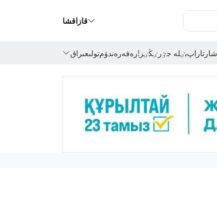
قازاقشا
شارتاراپ
بٸلە جٷرٸڭٸز!
رەفەرەندۋم
تولىعىراق