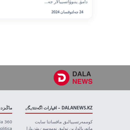
دامۋ, يننوۆاتسييالار جە...
24 جەلتوقسان 2024
DALANEWS.KZ – اقپارات اگەنتتٸگٸ
ماڭىزد
كوممەرتسييالىق ماقساتتا سايت
la 360
ماتەريالدارىن تولىق نەمەسە ٸشٸنارا
olitica