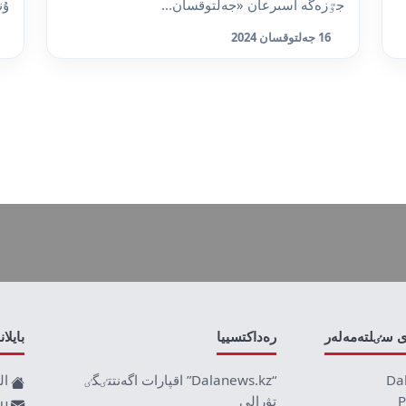
جٷزەگە اسىرعان «جەلتوقسان...
ۇن
16 جەلتوقسان 2024
ى سٸلتەمەلەر
رەداكتسييا
بايلا
Da
“Dalanews.kz” اقپارات اگەنتتٸگٸ
ال
P
تۋرالى
ru