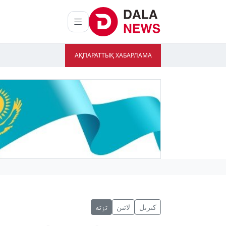
АҚПАРАТТЫҚ ХАБАРЛАМА
كىرىل
لاتىن
تٶتە