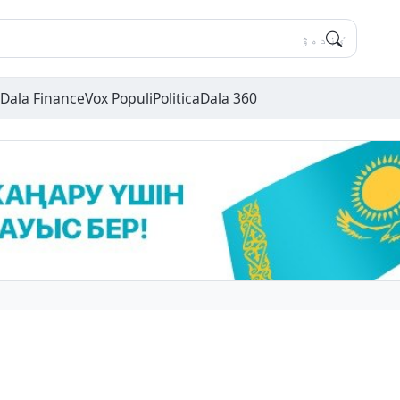
Dala Finance
Vox Populi
Politica
Dala 360