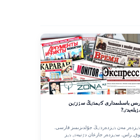
ىس باسىلىمدارى كٸمنٸڭ سٶزٸن
يلەيدٸ?
زدەر مەن بٸزدەردٸڭ جۇلدىزىمىز قارسى.
ق, راس. سٸزدەر جازعان دٷنيەنٸ بٸز