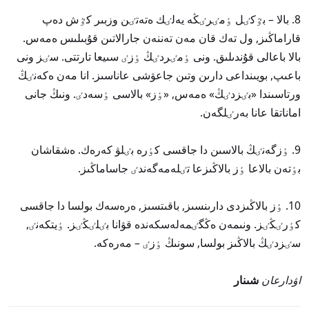
8. بالا – بٷكٸل ٶمٸرٸڭە يەلٸك ەتەتٸن وزبىر كٷش دەپ
قاراماڭىز, ول تەك قان مەن تەننەن جارالاتىن قۇبىلىس ەمەس.
بالا باعالى قۇندىلىق. ونى ٶمٸردٸڭ ٶزٸ سىيعا تارتتى. سٸز ونى
باعىپ, بويىنداعى دارىن وتىن جاعۋشى عاناسىز. انا مەن ەكەنٸڭ
ورتاسىندا «بٸزدٸڭ» ەمەس, «ٶز» بالاسى ٶسەدٸ. ونىڭ جانى
اماناتقا عانا بەرٸلگەن.
9. ٶزگەنٸڭ بالاسىن دا جاقسى كٶرە بٸلۋ كەرەك. ەشقاشان
بٶتەن بالاعا ٶز بالاڭىزعا تٸلەمەگەندٸ جاساماڭىز.
10. ٶز بالاڭىزدى دارىنسىز, باقىتسىز, ەرەسەك بولسا دا جاقسى
كٶرٸڭٸز. ونىمەن ەڭگٸمەلەسكەندە قۋانا بٸلٸڭٸز. ٶيتكەنٸ,
سٸزدٸڭ بالاڭىز بولسا, سونىڭ ٶزٸ – مەرەكە.
اۋدارعان
شىنار