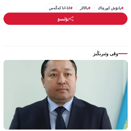
يانۋش كورچاك
بالالار
اتا-انا كەڭەس
بۆلىسۋ
وقى وتىرىڭىز