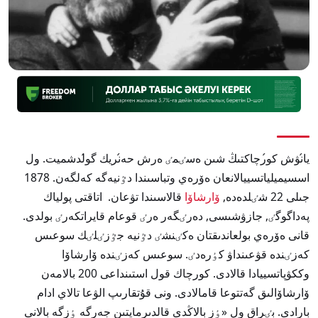
يا́نۋش كو́رچاكتىڭ شىن ەسٸمٸ ەرش حە́نريك گو́لدشميت. ول
اسسيميلياتسييالانعان ەۆرەي وتباسىندا دٷنيەگە كەلگەن. 1878
جىلى 22 شٸلدەدە,
ۆارشاۆا
قالاسىندا تۋعان. اتاقتى پولياك
پەداگوگٸ, جازۋشىسى, دەرٸگەر ەرٸ قوعام قايراتكەرٸ بولدى.
قانى ەۆرەي بولعاندىقتان ەكٸنشٸ دٷنيە جٷزٸلٸك سوعىس
كەزٸندە قۋعىنداۋ كٶرەدٸ. سوعىس كەزٸندە ۆارشاۆا
وككۋپاتسييادا قالادى. كورچاك قول استىنداعى 200 بالامەن
ۆارشاۆالىق گەتتوعا قامالادى. ونى قۇتقارىپ الۋعا تالاي ادام
بارادى. بٸراق ول «ٶز بالاڭدى قالدىرمايتىن جەرگە ٶزگە بالانى