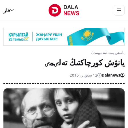
قاز
باستى بەت
/
ەدەبيەت
/
يانۋش كورچاكتىڭ تەلٸمٸ
Dalanews
12 سەۋٸر, 2015