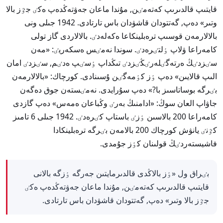
قايتىپ قالدىرىپ كەتەمٸن, مۇندا ماعان جەۋتەڭدەپ ەكٸ جٷز بالا
وتىر» دەپ, گەتتودان قاشۋدان باس تارتادى. 1942 جىلى ونى
بالالارمەن قوسىپ ترەبلينكاعا ەكەلەدٸ. بالالاردى گاز تولى
كامەراعا ۋلاپ ٶلتٸرەدٸ. سوندا نەمٸس ەسكەريٸ: «مەن
سٸزدٸڭ ەرتەگٸلەرٸڭٸزدٸ تىڭداپ ٶسٸپ ەدٸم, سٸزدٸ امان
الىپ قالايىن» دەپ ٶز كٶمەگٸن ۇسىنادى. كورچاك: «بالالارمەن
بٸرگە بوساتاسىز با?» دەپ سۇرايدى. نەمٸستەن جوق دەگەن
جاۋاپ العان سوڭ: «ادامنىڭ بەرٸ وڭباعان ەمەس» دەپ گازدى
كامەراعا 200 بالاسىن ٶزٸ باستاپ كٸرەدٸ. 1942 جىلى 6 تامىز
كٷنٸ يانۋش كورچاك 200 بالامەن بٸرگە ترەبلينكادا
فاشيستەردٸڭ قولىنان كٶز جۇمدى.
بٸراق ول «ٶز بالاڭدى قالدىرمايتىن جەرگە ٶزگە بالانى
قايتىپ قالدىرىپ كەتەمٸن, مۇندا ماعان جەۋتەڭدەپ ەكٸ
جٷز بالا وتىر» دەپ, گەتتودان قاشۋدان باس تارتادى.