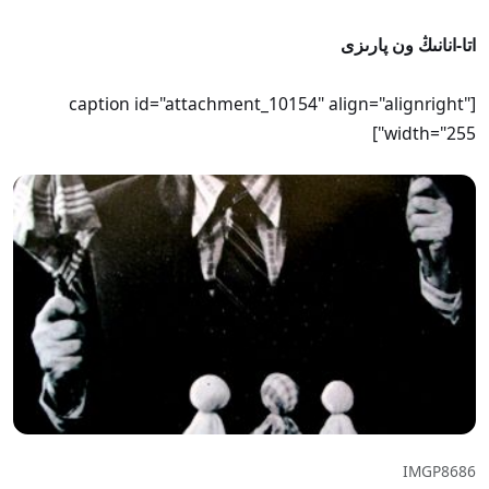
اتا-انانىڭ ون پارىزى
[caption id="attachment_10154" align="alignright"
width="255"]
IMGP8686