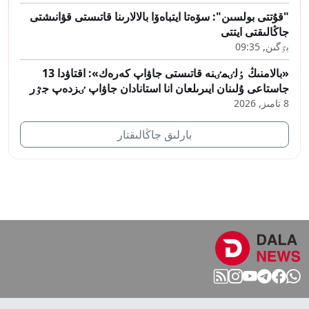
"قۇتتى بولسىن": سۆەتا ايتباەۆا بالالارىنا قاتىستى قۋانىشتى
جاڭالىقتى ايتتى
بٷگىن, 09:35
«بالامنىڭ ٶلٸمٸنە قاتىستى جاۋاپ كەرەك»: اقتاۋدا 13
جاستاعى ۇلىنان ايىرىلعان انا استانادان جاۋاپ ٸزدەپ جٷر
8 تامىز, 2026
بارلىق جاڭالىقتار