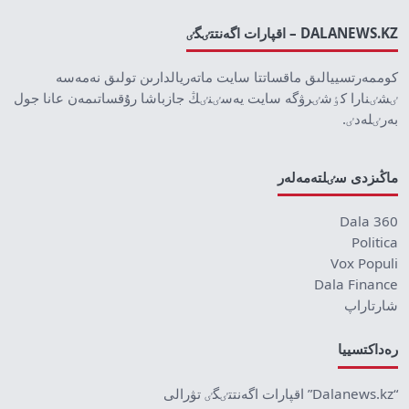
DALANEWS.KZ – اقپارات اگەنتتٸگٸ
كوممەرتسييالىق ماقساتتا سايت ماتەريالدارىن تولىق نەمەسە
ٸشٸنارا كٶشٸرۋگە سايت يەسٸنٸڭ جازباشا رۇقساتىمەن عانا جول
بەرٸلەدٸ.
ماڭىزدى سٸلتەمەلەر
Dala 360
Politica
Vox Populi
Dala Finance
شارتاراپ
رەداكتسييا
“Dalanews.kz” اقپارات اگەنتتٸگٸ تۋرالى