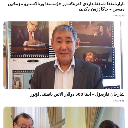
نارازىلىققا شىققانداردى كەزەكسٸز جۇمىسقا ورنالاستىرۋ مٷمكٸن
ەمەس – جاڭاٶزەن ەكٸمٸ
ەدەبيەت
شارحان قازىعۇل – ايىنا 500 دوللار الاتىن باقىتتى اۆتور
ەدەبيەت