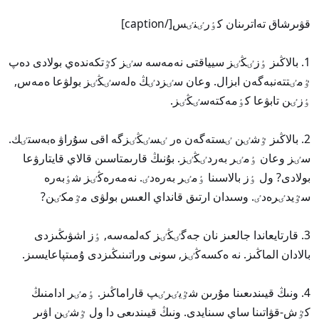
قۋىرشاق تەاترىنان كٶرٸنٸس[/caption]
1. بالاڭىز ٶزٸڭٸز سيياقتى نەمەسە سٸز كٷتكەندەي بولادى دەپ
ٷمٸتتەنبەگەن ابزال. وعان سٸزدٸڭ ەلەسٸڭٸز بولۋعا ەمەس,
ٶزٸن تابۋعا كٶمەكتەسٸڭٸز.
2. بالاڭىز ٷشٸن ٸستەگەن ەر ٸسٸڭٸزگە اقى سۇراۋ ەبەستٸك.
سٸز وعان ٶمٸر بەردٸڭٸز. بۇنىڭ قارىمتاسىن قالاي قايتارۋعا
بولادى? ول ٶز بالاسىنا ٶمٸر بەرەدٸ. نەمەرەڭٸز شٶبەرە
سٷيدٸرەدٸ. وسىدان ارتىق قانداي العىس بولۋى مٷمكٸن?
3. قارتايعاندا جالعىز نان جەگٸڭٸز كەلمەسە, ٶز اشۋىڭىزدى
بالادان الماڭىز. نە ەكسەڭٸز, سونى وراتىنىڭىزدى ۇمىتپاعايسىز.
4. ونىڭ قيىندىعىنا مۇرىن شٷيٸرٸپ قاراماڭىز. ٶمٸر ادامنىڭ
كٷش-قۋاتىنا ساي سىنايدى. ونىڭ قيىندىعى دا ول ٷشٸن اۋىر