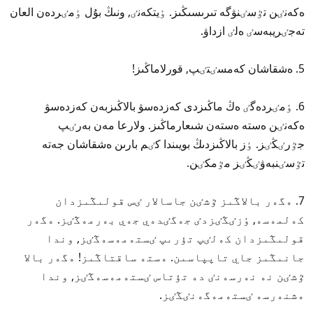
ەكەنٸن تٷسٸنۋگە تىرىسىڭىز. ٶيتكەنٸ, ونىڭ بۇل ٶمٸردەن العان
تەجٸريبەسٸ ەلٸ ازداۋ.
5. ەشقاشان كەمسٸتٸپ, قورلاماڭىز!
6. ٶمٸردەگٸ ەڭ ماڭىزدى كەزدەسۋ بالاڭىزبەن كەزدەسۋ
ەكەنٸن ەستە ەستەن شىعارماڭىز. ولارعا مەن بەرٸپ
جٷرٸڭٸز. ٶز بالاڭىزدىڭ بويىندا كٸم بارىن ەشقاشان جەتە
تٷسٸنبەۋٸڭٸز مٷمكٸن.
7. ەگەر بالاڭىز ٷشٸن جاسالار ٸس قولىڭىزدان
كەلمەسە, ٶزٸڭٸزدٸ جەگٸدەي جەي بەرمەڭٸز. ەگەر
قولىڭىزدان كەلٸپ تۇرىپ ٸستەمەسەڭٸز, وندا
جانىڭىز جاي تاپپاسىن. ەستە ساقتاڭىز! ەگەر بالا
ٷشٸن نە نەرسەنٸ دە تۇتاس ٸستەمەسەڭٸز, وندا
ەشنەرسە ٸستەمەگەنٸڭٸز.