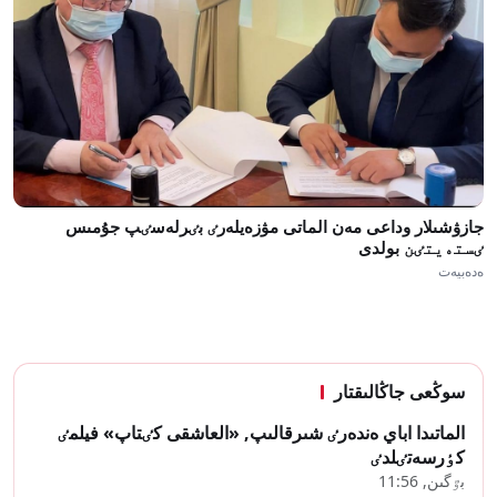
جازۋشىلار وداعى مەن الماتى مۋزەيلەرٸ بٸرلەسٸپ جۇمىس
ٸستەيتٸن بولدى
ەدەبيەت
سوڭعى جاڭالىقتار
الماتىدا اباي ەندەرٸ شىرقالىپ, «العاشقى كٸتاپ» فيلمٸ
كٶرسەتٸلدٸ
بٷگىن, 11:56