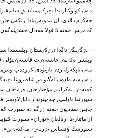
كٷمٸس جەنە 5 قولا مەدال ەنشٸلەگەن.
– بٷگٸنگٸ تاڭدا تٷركٸستان وبلىسىندا سپور
وبلىس ەكٸمٸ جانسەيٸت قانسەيٸتۇلى قو
مەن باپكەرلەردٸ تارتۋدى كٶزدەپ وتىرمىز
مەن شەتەلدەن لەگيونەر شاقىرۋعا تٷبەگەي
كەتەدٸ. بەكزات, مۇحتارحان, ەرماحان سيي
سپورتقا باۋلىپ, چەمپيوندار دايارلاۋىمىز ق
جابىق ستاديون جەنە ٶزگە دە سپورت كە
ازاماتتارعا ارنالعان «تۇران» سپورت كلۋ
سپورتتىڭ ۇقساس تٷرلەرٸ مەكتەبٸن», «ب