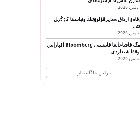
ٸن بەس ادام سوتتالدى
قاەۆ ارداق ەمٸرقۇلوۆتىڭ وتباسىنا كٶڭٸل
تتى
قمگ قاشاعانعا قاتىستى Bloomberg اقپاراتىن
ققا شىعاردى
بارلىق جاڭالىقتار