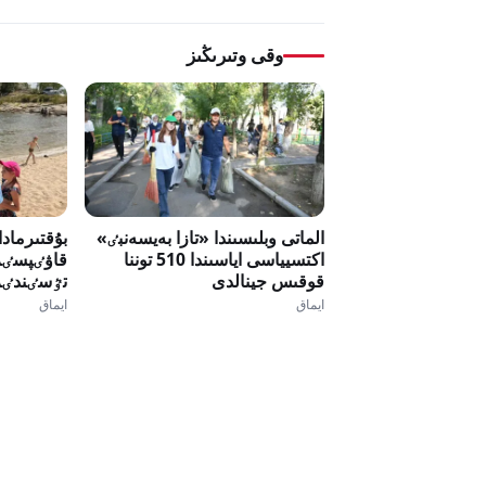
وقى وتىرىڭىز
الماتى وبلىسىندا «تازا بەيسەنبٸ»
بۇقتىرمادا
اكتسيياسى اياسىندا 510 توننا
قاۋٸپسٸزد
قوقىس جينالدى
تٷسٸندٸر
ايماق
ايماق