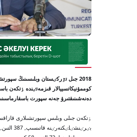
2018 جىل تٷركٸستان وبلىسىنىڭ سپور
كوممۋنيكاتسييالار قىزمەتٸندە ٶتكەن باس
دەنەشىنىقتىرۋ جەنە سپورت باسقارماسىنى
ٶتكەن جىلى وبلىس سپورتشىلارى قازاقستا