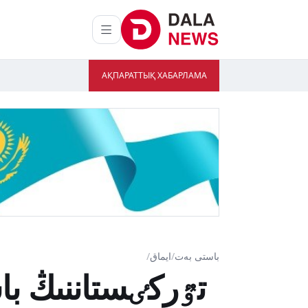
АҚПАРАТТЫҚ ХАБАРЛАМА
باستى بەت
/
ايماق
/
تٷركٸستاننىڭ با