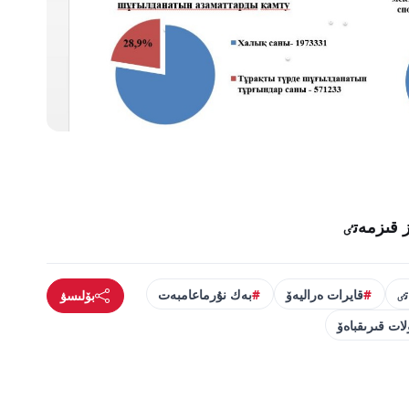
 قىزمەتٸ
ٸ
قايرات ەراليەۆ
بەك نۇرماعامبەت
بۆلىسۋ
لات قىرىقباەۆ