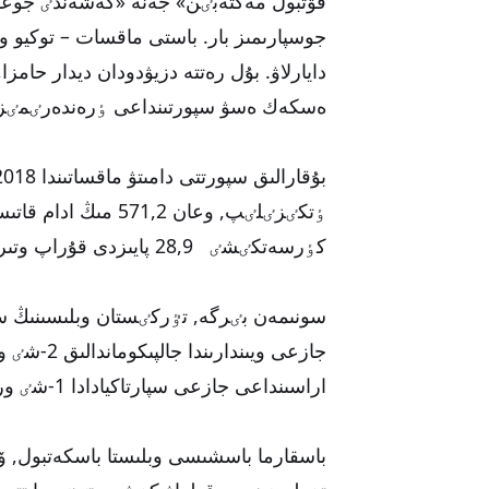
فۋتبول مەكتەبٸن» جەنە «كەشەندٸ جوع
جوسپارىمىز بار. باستى ماقسات – توكيو ول
دايارلاۋ. بۇل رەتتە دزيۋدودان ديدار حامز
ەسكەك ەسۋ سپورتىنداعى ٶرەندەرٸمٸزگە 
ٶتكٸزٸلٸپ, وعان 1,2
كٶرسەتكٸشٸ 28,9 پايىزدى قۇراپ وتىر.
جازعى ويى
اراسىنداعى جازعى سپارتاكيادادا 1-شٸ ورىندى جەڭٸپ الدى.
باسقارما باسشىسى وبلىستا باسكەتبول, ۆ