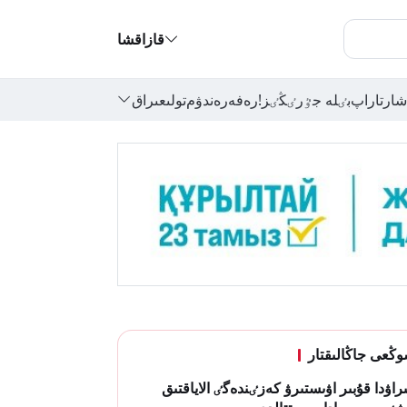
قازاقشا
شارتاراپ
بٸلە جٷرٸڭٸز!
رەفەرەندۋم
تولىعىراق
ڭعى جاڭالىقتار
ىراۋدا قۇبىر اۋىستىرۋ كەزٸندەگٸ الاياقتىق