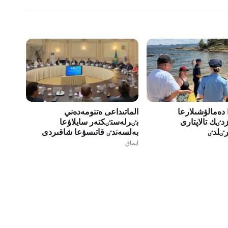
 دەمالۋشىلارعا
الماتىداعى ەتنومەدەني
ٸك تالاپتارى
بٸرلەستٸكتەر سايلاۋعا
ٸلدٸ
بەلسەندٸ قاتىسۋعا شاقىردى
ايماق