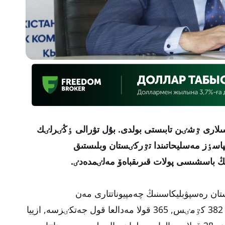
تشىلارى ٷشٸن تابىستى بولدى. بۇل تۋرالى ٶڭٸرلٸك
پاسٶز مەسليحاتىندا تٷركٸستان وبلىستىق
ڭ باسشىسى پولات قىرىقباەۆ مەلٸمدەدٸ.
ن رەسپۋبليكاسىنىڭ چەمپيوناتتارى مەن
بٸرٸنشٸلٸكتەرٸنە قاتىسىپ, 387 التىن, 382 كٷمٸس, 365 قولا مەدالعا قول جەتكٸزسە, ازييا