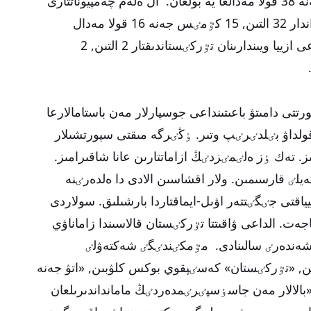
چەمپيوناتتارىندا 73 التىن, 58 كٷمٸس جەنە 38 قولا مەدالعا يە بولعان. ال ەلەم چەمپيوناتتارى
مەن كۋبوكتارىندا تٷركٸستاندىق سايىپقىراندار 32 التىن, 15 كٷمٸس جەنە 16 قولا مەدال
جەڭٸپ الدى. ال يندونەزييادا ٶتكەن جازعى ازييا ويىندارىنان تٷركٸستاندىقتار 2 التىن, 2
تتى دامىتۋ باعىتىنداعى جوسپارلار مەن باستامالارعا
لداۋ بٸلدٸرٸپ وتىر. ٶڭٸرگە مىقتى سپورتشىلار
. تەك ٶز ەلٸمٸزدٸڭ ازاماتتارىن عانا شاقىرامىز.
لٸ قارسىمىن. ولار اقشاسىن الادى دا ەلدەرٸنە
اقتى جٸگٸتتەر اۋىل-ايماقتاردا بارشىلىق. سولاردى
اجەت. الداعى ۋاقىتتا تٷركٸستان قالاسىندا زاماناۋي
شەندەرٸ سالىنادى. مٷمكٸندٸگٸ شەكتەۋلٸ
بىن, «تٷركٸستان» كەسٸپقوي بوكس كلۋبىن, «اتۋ جەنە
الالار مەن جاسٶسپٸرٸمدەردٸڭ مامانداندىرىلعان