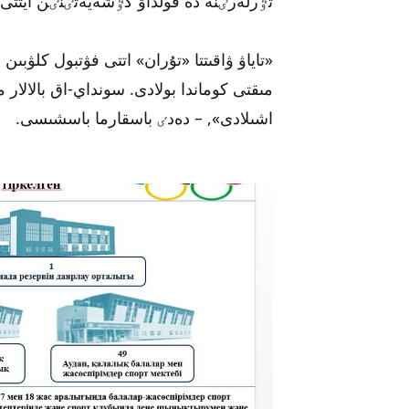
تٷرلەرٸنە دە قولداۋ كٷشەيەتٸنٸن ايتتى.
«تاياۋ ۋاقىتتا «تۇران» اتتى فۋتبول كلۋبىن
مىقتى كوماندا بولادى. سونداي-اق بالال
اشىلادى», – دەدٸ باسقارما باسشىسى.