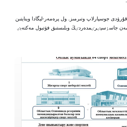
 قۇرۋدى جوسپارلاپ وتىرمىز. ول پرەمەر-ليگادا وينايتىن
ار مەن جاسٶسپٸرٸمدەردٸڭ وبلىستىق فۋتبول مەكتەبٸ