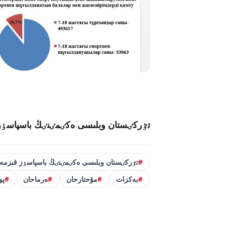
تٷركٸستان وبلىسى ەكٸمٸنٸڭ باسپاسٶز
تٷركٸستان وبلىسى ەكٸمٸنٸڭ باسپاسٶز قىزمەت
بەكزات
مۇحتارحان
ەرماحان
پو