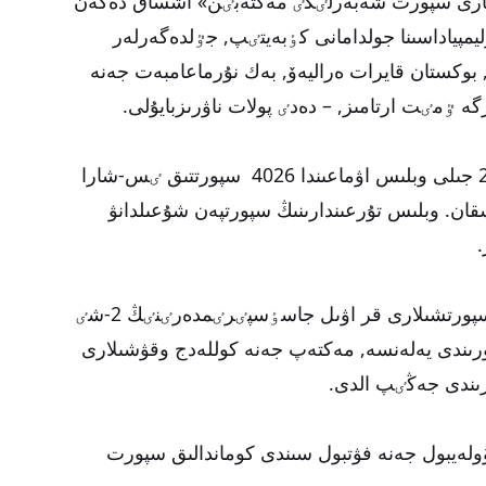
ارى سپورت شەبەرلٸگٸ مەكتەبٸن» اشساق دەگەن
يمپياداسىنا جولدامانى كٶبەيتٸپ, جٷلدەگەرلەر
ا, بوكستان قايرات ەراليەۆ, بەك نۇرماعامبەت جەنە
ٷمٸت ارتامىز, – دەدٸ پولات ناۋرىزبايۇلى.
بۇقارالىق سپورتتى دامىتۋ ماقساتىندا 2018 جىلى وبلىس اۋماعىندا 4026 سپورتتىق ٸس-شارا
57 مىڭ ادام قاتىسقان. وبلىس تۇرعىندارىنىڭ سپورتپەن شۇعىلدانۋ
سونىمەن بٸرگە, تٷركٸستان وبلىسىنىڭ سپورتشىلارى قر اۋىل جاسٶسپٸرٸمدەرٸنٸڭ 2-شٸ
ندارىندا جالپىكوماندالىق 2-شٸ ورىندى يەلەنسە, مەكتەپ جەنە كوللەدج وقۋشىلارى
ولەيبول جەنە فۋتبول سىندى كوماندالىق سپورت