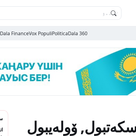
Dala Finance
Vox Populi
Politica
Dala 360
سو
سكەتبول, ۆولەيبول
ات