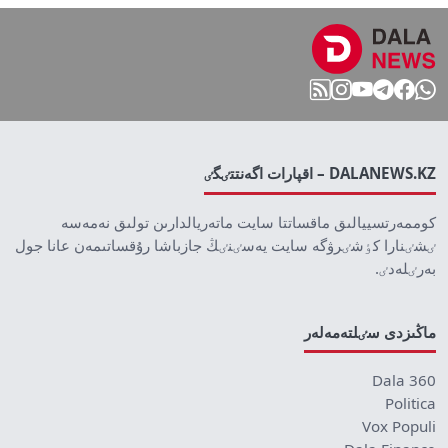
DALANEWS.KZ – اقپارات اگەنتتٸگٸ
كوممەرتسييالىق ماقساتتا سايت ماتەريالدارىن تولىق نەمەسە
ٸشٸنارا كٶشٸرۋگە سايت يەسٸنٸڭ جازباشا رۇقساتىمەن عانا جول
بەرٸلەدٸ.
ماڭىزدى سٸلتەمەلەر
Dala 360
Politica
Vox Populi