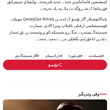
اشىقتىعىن قامتاماسىز ەتەدٸ جەنە قىزمەتتٸ تولىقتاي تسيفرلىق
فورماتقا كٶشٸرۋگە مٷمكٸندٸك بەرەدٸ.
پايدالانۋشىلار گاز تۇتىنۋ كٶلەمٸن QazaqGaz Aimaq موبيلدٸ
قوسىمشاسى ارقىلى باقىلاپ وتىرا الادى. سمارت-
ەسەپتەگٸشتەردٸ ەنگٸزۋ ەسەپكە الۋ پروتسەسٸن تۇرعىندار
ٷشٸن اناعۇرلىم ىڭعايلى ەرٸ ٷنەمدٸ ەتەدٸ.
شىمكەنت
قىزىلوردا
تٷركٸستان
گاز ەسەپتەگٸش
بۆلىسۋ
وقى وتىرىڭىز