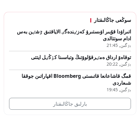
سوڭعى جاڭالىقتار
اتىراۋدا قۇبىر اۋىستىرۋ كەزٸندەگٸ الاياقتىق ٷشٸن بەس
ادام سوتتالدى
بٷگىن, 21:45
توقاەۆ ارداق ەمٸرقۇلوۆتىڭ وتباسىنا كٶڭٸل ايتتى
بٷگىن, 20:22
قمگ قاشاعانعا قاتىستى Bloomberg اقپاراتىن جوققا
شىعاردى
بٷگىن, 19:45
بارلىق جاڭالىقتار