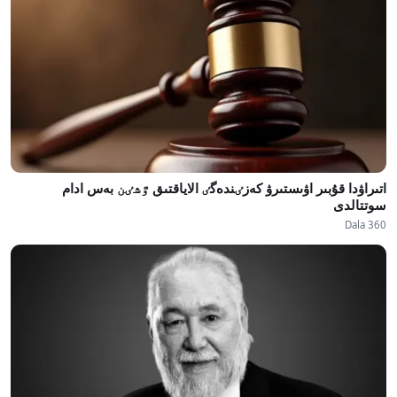
اتىراۋدا قۇبىر اۋىستىرۋ كەزٸندەگٸ الاياقتىق ٷشٸن بەس ادام
سوتتالدى
Dala 360