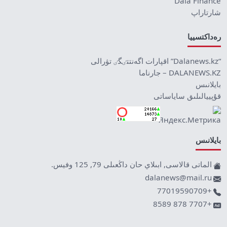
Dala Finance
شارتاراپ
رەداكتسييا
“Dalanews.kz” اقپارات اگەنتتٸگٸ تۋرالى
DALANEWS.KZ – جارناما
بايلانىس
قۇپييالىلىق ساياساتى
بايلانىس
الماتى قالاسى, ابىلاي حان داڭعىلى 79, 125 وفيس.
dalanews@mail.ru
+77019590709
+7707 878 8589