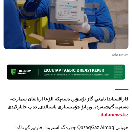
Dala News
قازاقستاندا تابيعي گاز تۇتىنۋىن ەسەپكە الۋعا ارنالعان سمارت-
ەسەپتەگٸشتەردٸ ورناتۋ جۇمىستارى باستالدى, دەپ حابارلايدى
dalanews.kz.
جوبانى QazaqGaz Aimaq جٷزەگە اسىرۋدا. قازٸرگٸ تاڭدا