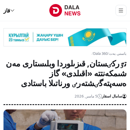
قاز
باستى بەت
/
Dala 360
/
تٷركٸستان, قىزىلوردا وبلىستارى مەن
شىمكەنتتە «اقىلدى» گاز
ەسەپتەگٸشتەرٸ ورناتىلا باستادى
سامال اسقار
5 مامىر, 2026