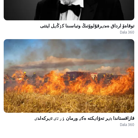
توقاەۆ ارداق ەمٸرقۇلوۆتىڭ وتباسىنا كٶڭٸل ايتتى
Dala 360
قازاقستاندا بٸر تەۋلٸكتە ەكٸ ورمان ٶرتٸ تٸركەلدٸ
Dala 360