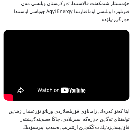
جۇمىستار شىمكەنت قالاسىندا, تٷركٸستان وبلىسى مەن
قىزىلوردا وبلىسى اۋماقتارىندا Aqyl Energy جوباسى اياسىندا
جٷرگٸزٸلۋدە
ايتا كەتۋ كەرەك, زاماناۋي قۇرىلعىلاردى ورناتۋ تۇرعىندار ٷشٸن
تولىقتاي تەگٸن جٷزەگە اسىرىلادى. جاڭا ەسەپتەگٸشتەر
قاۋٸپسٸزدٸك دەڭگەيٸن ارتتىرىپ, ەسەپ ايىرىسۋدىڭ