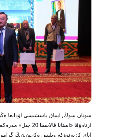
سونان سوڭ, ايماق باسشىسى اۋدانعا ەڭب
ازناەۆقا «استانا قا
اباي كٶبەنوۆكە وبلىس ەكٸمٸنٸڭ گراموتا