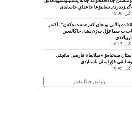
مىسىن جەدەلدەتۋگە جەنە ينستيتۋتسيونالدىق
گٸزدەردٸ نىعايتۋعا جاعداي جاسايدى
ىن, 19:09
"50-دە بالالى بولعان كەرەمەت ەكەن": اكتەر
جەت سماعۇل سٷيٸنشٸ جاڭالىعىن
رييالادى
ىن, 18:17
ستان سەتباەۆ «ميلانعا» قارسى ماتچتى
سالقى قۇرامنان باستايدى
ىن, 16:45
بارلىق جاڭالىقتار