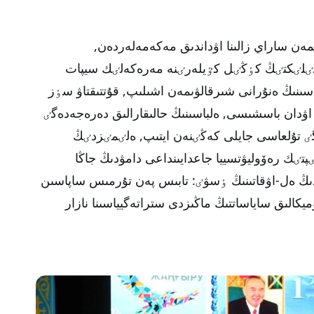
مەن ساراي زالىنا اۋداندىق مەكەمەلەردەن,
پشٸلٸكتٸڭ كٶڭٸل كٷيلەرٸنە مەرەكەلٸك سيپات
اسىنىڭ ەنۇرانى شىرقالۋىمەن اشىلىپ, قۇتتىقتاۋ سٶز
 اۋدان باسشىسى, ەلباسىنىڭ حالىقارالىق دەرەجەدەگٸ
گٸ تۇلعاسى جايلى كەڭٸنەن ايتىپ, ەلٸمٸزدٸڭ
تٸك رەۆوليۋتسييا جاعدايىنداعى دامۋدىڭ جاڭا
ىڭ ەل-اۋقاتىنىڭ ٶسۋٸ: تابىس پەن تۇرمىس ساپاسىن
وميكالىق ساياساتتىڭ ماڭىزدى ستراتەگيياسىنا نازار