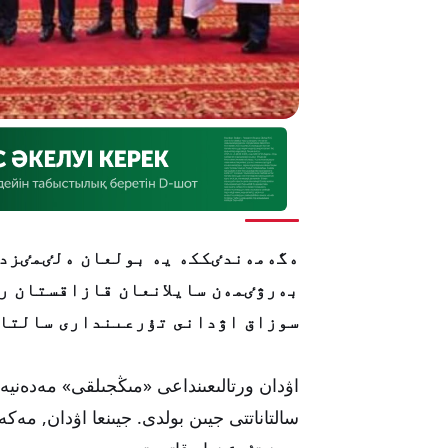
ەگەمەندٸككە يە بولعان ەلٸمٸزدٸ
بەرۋٸمەن سايلانعان قازاقستان ر
سوزاق اۋدانى تۇرعىندارى سالتان
اۋدان ورتالىعىنداعى «مىڭجىلقى» مەدەنيە
سالتاناتتى جيىن بولدى. جيىنعا اۋدان, مە