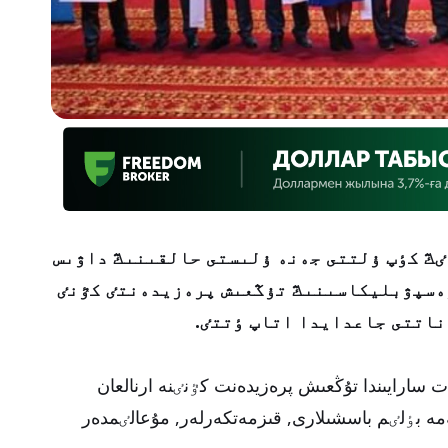
ڭ كٶپ ۇلتتى جەنە ۇلىستى حالقىنىڭ داۋىس
ەسپۋبليكاسىنىڭ تۇڭعىش پرەزيدەنتٸ كٷنٸ
اتتى جاعدايدا اتاپ ٶتتٸ.
ت سارايىندا تۇڭعىش پرەزيدەنت كٷنٸنە ارنالعان
كەمە بٶلٸم باسشىلارى, قىزمەتكەرلەر, مۇعالٸمدەر