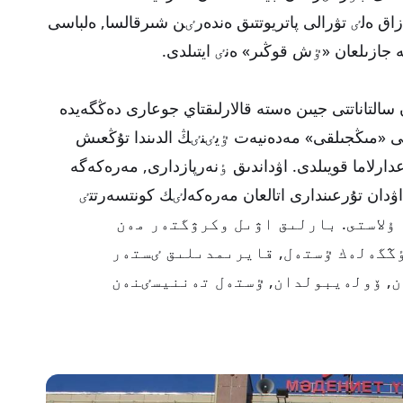
ق ەلٸ تۋرالى پاتريوتتىق ەندەرٸن شىرقالسا, ەلباسى
 جازىلعان «ٷش قوڭىر» ەنٸ ايتىلدى.
التاناتتى جيىن ەستە قالارلىقتاي جوعارى دەڭگەيدە
عى «مىڭجىلقى» مەدەنيەت ٷيٸنٸڭ الدىندا تۇڭعىش
ارلاما قويىلدى. اۋداندىق ٶنەرپازدارى, مەرەكەگە
دان تۇرعىندارى اتالعان مەرەكەلٸك كونتسەرتتٸ
ق سەرۋەنگە ۇلاستى. بارلىق اۋىل وكرۋگتەر مەن
ٶڭگەلەك ٷستەل, قايرىمدىلىق ٸستەر
, ۆولەيبولدان, ٷستەل تەننيسٸنەن