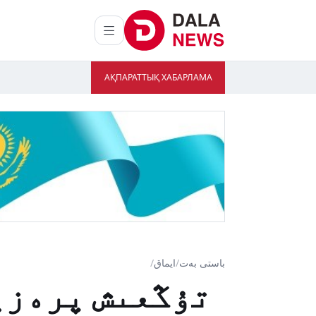
АҚПАРАТТЫҚ ХАБАРЛАМА
باستى بەت
/
ايماق
/
تۇڭعىش پرەزي