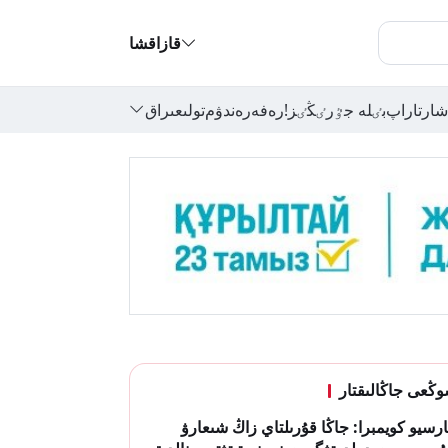
قازاقشا
شارتاراپ
بٸلە جٷرٸڭٸز!
رەفەرەندۋم
تولىعىراق
ڭعى جاڭالىقتار
رسيو كويمبرا: جاڭا قۇرىلتاي زاڭ شىعارۋ