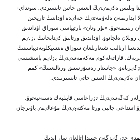
ا وبلىس ەكٸمٸنٸڭ العىس حاتىن تاپسىردى. سونداي-
ق اۋدانىنىڭ 90 جىلدىعىنا 90 ماقالا ايدارىمەن ەلەۋمەتتٸك جەلٸدە اۋداننىڭ تاريحىن
 رىسمەتوۆ, «نۇر وتان» پارتيياسى سوزاق اۋداندىق
روللان ەلجانوۆ, اۋداندىق ورتالىق كٸتاپحانىڭ بٶلٸم
ۋشٸسٸ, سوزاق اۋدانىنىڭ 90 جىلدىعىنا ارنالىپ شىعارىلعان سوزاق ەنتسيكلوپەديياسىنىڭ
مٸربەك, قازاتەلەكوم مەكەمەسٸنٸڭ بٶلٸم باسشىسى
گٸرباەۆ, «جاستار رەسۋرستىق ورتالىعىنىڭ» كمم
 ەكٸمٸنٸڭ العىس حاتى تاپسىرىلدى.
گەرلەر كەڭەسٸنٸڭ تٶراعاسى قابىلبەك ەسپەنبەتوۆ,
ۆ اتىنداعى جالپى ورتا مەكتەبٸنٸڭ مۇعالٸمٸ باۋىرجان
مدى جٷرگٸزگەن جيىندا اتالعان سار ايدىڭ