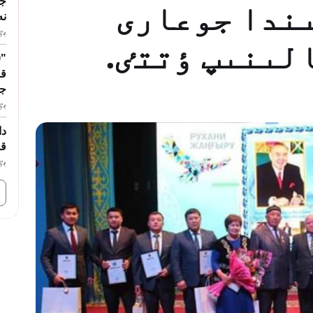
جۇ
ندا جوعارى
نە
بٷگ
لىنىپ ٶتتٸ.
قا
جا
بٷگ
دا
قو
بٷگ