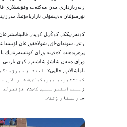
ٶنەرپازدارى مەن مەكتەپ وقۋشىلارى قازا
نۇرسۇلتان ەبٸشۇلى نازارباەۆتىڭ سٶزٸنە
كٶتەرٸڭكٸ كٶڭٸل كٷيدٸ قالىپتاستىرعان س
ٶتتٸ. سونداي-اق, شولاققورعان اۋىلىندا
پرەزيدەنت كٷنٸنە وراي كونتسەرتتٸك باعد
وراي ەننەن شاشۋ شاشىپ, كٷي تارتتى. اۋ
تاماشالاپ, جالپىxالىقتى
كەنتتەردە مەرەكەلٸك شارالار, د
ۇيىمداستىرىلىپ, كٸشٸ فۋتبولدان
جارىستار ٶتتٸ.