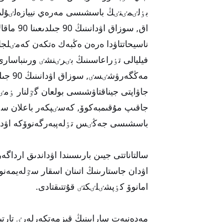
بٶلٸمٸنٸڭ باسشىسى مەرەي نييازەلٸۇلىن
اق, سوزا
ناسيحاتتاۋدا ەرەن ەڭبەك ەتكەن كەمٸلجان
فيليالى تٶراعاسىنىڭ بٸرٸنشٸ ورىنباسارى 
مەڭگەر
جاۋاپتى جيناقتاۋشىسى بولعان گٷلنار ٶ
جاقىپ مۇقىمبەكوۆ, كەسٸپكەر باعلان سٷ
باسشىسى جەڭٸس تٶلەپبەرگەنوۆكە اۋدان
سالتاناتتى جيىن بارىسىندا اۋداندىق اردا
اۋدان جاستارىنىڭ اتىنان اسقار سٷلەيمەنو
امانوۆ كٶپشٸلٸكتٸ قۇتتىقتادى.
مەدەنيەت سارايىنىڭ قىزمەتكەرلەرٸ تارتى