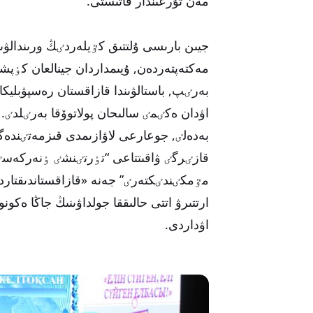
مەن تۇرعىندار قاتىستى.
جيىن بارىسى ۇلتتىق كٷيلەردٸڭ ورىندالۋى
مەكتەپتەردەن, ۇيىمداردان جينالعان كٶ
بەرٸپ, باستالۋىندا قازاقستان رەسپۋبليك
اۋدان ەكٸمٸ سالىحان پولاتوۆقا بەرٸلدٸ.
بەدەلٸ, جوعارعى لاۋازىمدى قىزمەتٸندە
قازٸرگٸ ۋاقىتتاعى “تٶرتٸنشٸ ٶنەركەسٸپ
مٷمكٸندٸكتەرٸ” جەنە «قازاقستاندىقتارد
ارتتىرۋ اتتى حالىققا جولداۋىنىڭ جاڭا ەكون
اۋداردى.