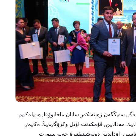
ەگٸ سٸڭگەن زەينەتكەر ساتان ماحانوۆقا, ەبٸلەكٸم
لاسىنا 20 جىل» مەرەكەلٸك مەدالٸن, قۇمكەنت اۋىل وكرۋگٸنٸڭ ەكٸمٸ
سىن, اۋداندىق دەنەشىنىقتىرۋ جەنە سپورت