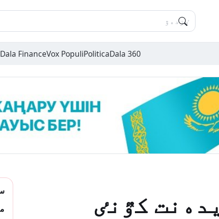
Dala Finance
Vox Populi
Politica
Dala 360
سو
دەنت كٷنٸ
ما