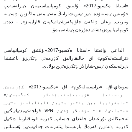
«استانا ەكسپو-2017» ۇلتتىق كومپانيياسىمەن بٸرلەسٸپ
جۇمىس ٸستەۋدە. بٸز ٸس-شارانىڭ مەنٸ مەن ماڭىزىن تٷسٸنە
وتىرىپ, وعان ٷلكەن جاۋاپكەرشٸلٸكپەن قارايمىز», – دەدٸ
كومپانييا پرەزيدەنتٸ دەۋرەن پٸشەمباەۆ.
الداعى ۋاقىتتا «استانا ەكسپو-2017» ۇلتتىق كومپانيياسى
«ترانستەلەكوم» اق حالىقارالىق كٶرمەنٸ ٶتكٸزۋ باعىتىندا
بٸرلەسكەن ٸس-شارالار ٶتكٸزەتٸن بولادى.
سونداي-اق, «ترانستەلەكوم» اق «ەكسپو-2017» كٶرمەسٸ
بارىسىندا «ۇيىمداستىرۋشىلار كەڭسەسٸن»
تەلەفونييا مەن ينتەرنەتپەن قامتاماسىز ەتٸپ,
شەتەلدٸك قاتىسۋشىلار ٷشٸن VPN قولجەتٸمدٸلٸگٸن
تەحنيكالىق تۇرعىدان جاعداي جاساپ, كٶرمە قوناقتارىنا بٷكٸل
كٶرمە ٶتەتٸن كەزەڭ بارىسىندا ينتەرنەت جەلٸسٸن ۇسىناتىن