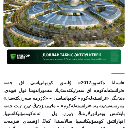
«استانا ەكسپو-2017» ۇلتتىق كومپانيياسى اق جەنە
«ترانستەلەكوم» اق سەرٸكتەستٸك مەموراندۋىنا قول قويدى.
ەندٸگٸ «ترانستەلەكوم» كومپانيياسى – «كٶرمە سەرٸكتەسٸ»
مەرتەبەسٸنە يە. «ترانستەلەكوم» – ەلٸمٸزدٸڭ ٸرٸ ٸت جەنە
بايلانىس وپەراتورلارىنىڭ بٸرٸ. ول – تەلەكوممۋنيكاتسييا,
اقپاراتتىق كوممۋنيكاتسييا سالاسىندا كەڭ اۋقىمدى قىزمەت