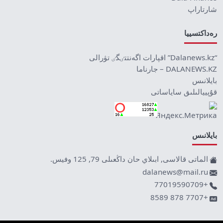
شارتاراپ
رەداكتسييا
“Dalanews.kz” اقپارات اگەنتتٸگٸ تۋرالى
DALANEWS.KZ – جارناما
بايلانىس
قۇپييالىلىق ساياساتى
بايلانىس
الماتى قالاسى, ابىلاي حان داڭعىلى 79, 125 وفيس.
dalanews@mail.ru
+77019590709
+7707 878 8589