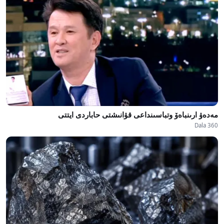
مەدەۋ ارىنباەۆ وتباسىنداعى قۋانىشتى حاباردى ايتتى
Dala 360