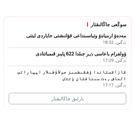
سوڭعى جاڭالىقتار
مەدەۋ ارىنباەۆ وتباسىنداعى قۋانىشتى حاباردى ايتتى
بٷگىن, 18:32
ۆولفرام باعاسى بٸر جىلدا 622 پايىز قىمباتتادى
بٷگىن, 17:29
قازاقستاندا ۇشقىشسىز جولاۋشىلار اپپاراتى
العاش رەت سىناقتان ٶتتٸ
بٷگىن, 17:17
بارلىق جاڭالىقتار