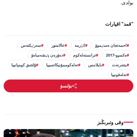
بولدى.
"قمد" اقپارات
احمەتجان ەسٸموۆ
كٶرمە
عالامتور
سەرٸكتەس
ەكسپو-2017
ترانستەلەكوم
دەۋرەن پٸشەمباەۆ
ينتەرنەت
بايلانىس
تەلەكوممۋنيكاتسييا
ۇلتتىق كومپانييا
تەلەفونييا
بۆلىسۋ
وقى وتىرىڭىز