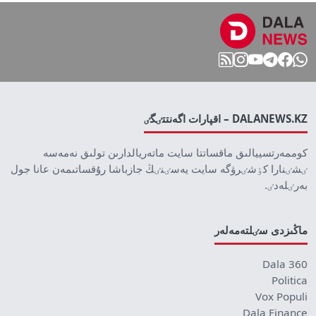
DALANEWS.KZ – اقپارات اگەنتتٸگٸ
كوممەرتسييالىق ماقساتتا سايت ماتەريالدارىن تولىق نەمەسە
ٸشٸنارا كٶشٸرۋگە سايت يەسٸنٸڭ جازباشا رۇقساتىمەن عانا جول
بەرٸلەدٸ.
ماڭىزدى سٸلتەمەلەر
Dala 360
Politica
Vox Populi
Dala Finance