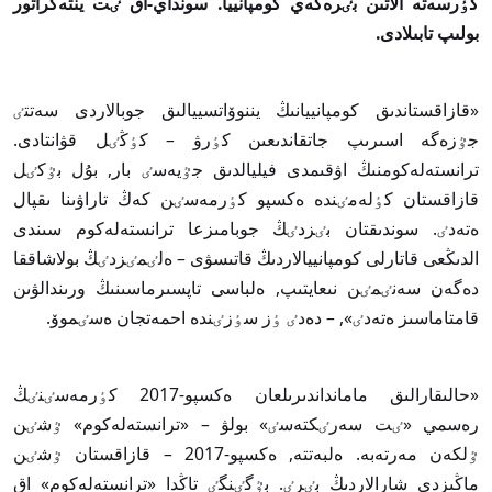
كٶرسەتە الاتىن بٸرەگەي كومپانييا. سونداي-اق ٸت ينتەگراتور
بولىپ تابىلادى.
«قازاقستاندىق كومپانييانىڭ يننوۆاتسييالىق جوبالاردى سەتتٸ
جٷزەگە اسىرىپ جاتقاندىعىن كٶرۋ – كٶڭٸل قۋانتادى.
ترانستەلەكومنىڭ اۋقىمدى فيليالدىق جٷيەسٸ بار, بۇل بٷكٸل
قازاقستان كٶلەمٸندە ەكسپو كٶرمەسٸن كەڭ تاراۋىنا ىقپال
ەتەدٸ. سوندىقتان بٸزدٸڭ جوبامىزعا ترانستەلەكوم سىندى
الدىڭعى قاتارلى كومپانييالاردىڭ قاتىسۋى – ەلٸمٸزدٸڭ بولاشاققا
دەگەن سەنٸمٸن نىعايتىپ, ەلباسى تاپسىرماسىنىڭ ورىندالۋىن
قامتاماسىز ەتەدٸ», – دەدٸ ٶز سٶزٸندە احمەتجان ەسٸموۆ.
«حالىقارالىق مامانداندىرىلعان ەكسپو-2017 كٶرمەسٸنٸڭ
رەسمي «ٸت سەرٸكتەسٸ» بولۋ – «ترانستەلەكوم» ٷشٸن
ٷلكەن مەرتەبە. ەلبەتتە, ەكسپو-2017 – قازاقستان ٷشٸن
ماڭىزدى شارالاردىڭ بٸرٸ. بٷگٸنگٸ تاڭدا «ترانستەلەكوم» اق