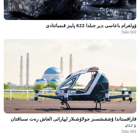
ۆولفرام باعاسى بٸر جىلدا 622 پايىز قىمباتتادى
Dala 360
قازاقستاندا ۇشقىشسىز جولاۋشىلار اپپاراتى العاش رەت سىناقتان
ٶتتٸ
Dala 360