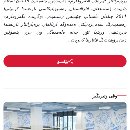
پرەپاراتتار كٸرەدٸ. «گەروفارم» ٶنٸمدەرٸ ەلەمنٸڭ 15-تەن استام
ەلٸندە ۇسىنىلعان. قازاقستان رەسپۋبليكاسى نارىعىندا كومپانييا
2011 جىلدان باستاپ جۇمىس ٸستەيدٸ. بٷگٸندە «گەروفارم»
رەسەيدٸڭ سەمٸزدٸكتٸ ەمدەۋگە ارنالعان پرەپاراتتار نارىعىندا
بٸرٸنشٸ ورىندا تۇر جەنە ەلەمدەگٸ ون ٸرٸ ينسۋلين
ٶندٸرۋشٸنٸڭ قاتارىنا كٸرەدٸ.
بۆلىسۋ
وقى وتىرىڭىز