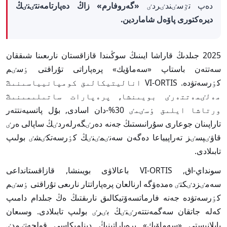
دەپ تٷسٸندٸردٸ
«گەروفارم» زاڭ دەپارتامەنتٸنٸڭ
ديرەكتورى پاۆەل شاماردين.
2025 جىلدىڭ قاراشا ايىنىڭ سوڭىندا قازاقستان نارىعىنا شىققان
سەتتەن باستاپ «سەماۆيك» پرەپاراتى تۇراقتى ٶسٸم
كٶرسەتۋدە. VI-ORTIS اناليتيكالىق كومپانيياسىنىڭ
مەلٸمەتتەرٸ بويىنشا, پرەپارات ساتىلىمىنىڭ
ورتاشا ايلىق ٶسٸمٸ 30%-دان اسادى, بۇل پاتسيەنتتەر
تاراپىنان جوعارى سۇرانىستىڭ جەنە دەرٸگەرلەردٸڭ ساپالى ەرٸ
قاۋٸپسٸز تەراپيياعا دەگەن سەنٸمٸنٸڭ كٶرسەتكٸشٸ بولىپ
تابىلادى.
سونداي-اق, VI-ORTIS باعالاۋى بويىنشا, قازاقستانداعى
سەمٸزدٸكتٸ ەمدەۋگە ارنالعان پرەپاراتتار نارىعى تۇراقتى ٶسٸم
كٶرسەتۋدە جەنە فارماتسەۆتيكالىق نارىقتىڭ ەڭ جىلدام دامىپ
كەلە جاتقان سەگمەنتتەرٸنٸڭ بٸرٸ بولىپ تابىلادى. وسىعان
بايلانىستى «سەماۆيك» پرەپاراتىنىڭ ديناميكاسى قولجەتٸمدٸ