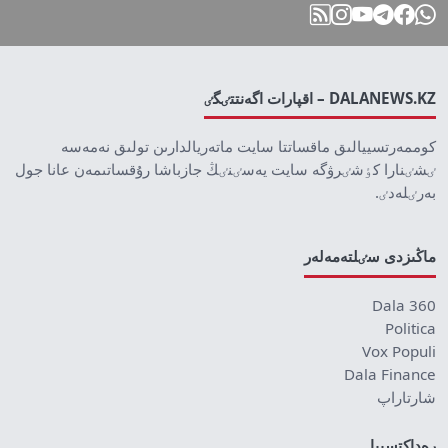
DALANEWS.KZ – اقپارات اگەنتتٸگٸ
كوممەرتسييالىق ماقساتتا سايت ماتەريالدارىن تولىق نەمەسە
ٸشٸنارا كٶشٸرۋگە سايت يەسٸنٸڭ جازباشا رۇقساتىمەن عانا جول
بەرٸلەدٸ.
ماڭىزدى سٸلتەمەلەر
Dala 360
Politica
Vox Populi
Dala Finance
شارتاراپ
رەداكتسييا