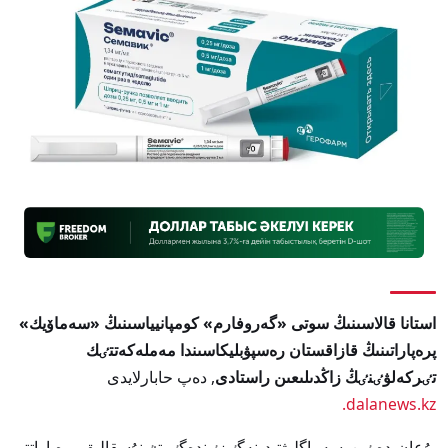
استانا قالاسىنىڭ سوتى «گەروفارم» كومپانيياسىنىڭ «سەماۆيك»
پرەپاراتىنىڭ قازاقستان رەسپۋبليكاسىندا مەملەكەتتٸك
تٸركەلۋٸنٸڭ زاڭدىلىعىن راستادى
, دەپ حابارلايدى
dalanews.kz.
بۇعان دەيٸن سەماگليۋتيد نەگٸزٸندەگٸ تٷپنۇسقالىق پرەپاراتتى