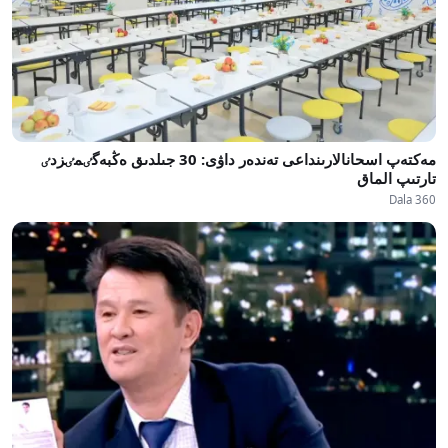
مەكتەپ اسحانالارىنداعى تەندەر داۋى: 30 جىلدىق ەڭبەگٸمٸزدٸ
تارتىپ الماق
Dala 360