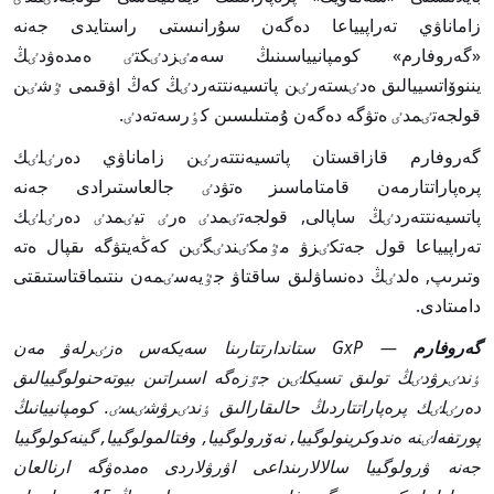
زاماناۋي تەراپيياعا دەگەن سۇرانىستى راستايدى جەنە
«گەروفارم» كومپانيياسىنىڭ سەمٸزدٸكتٸ ەمدەۋدٸڭ
يننوۆاتسييالىق ەدٸستەرٸن پاتسيەنتتەردٸڭ كەڭ اۋقىمى ٷشٸن
قولجەتٸمدٸ ەتۋگە دەگەن ۇمتىلىسىن كٶرسەتەدٸ.
گەروفارم قازاقستان پاتسيەنتتەرٸن زاماناۋي دەرٸلٸك
پرەپاراتتارمەن قامتاماسىز ەتۋدٸ جالعاستىرادى جەنە
پاتسيەنتتەردٸڭ ساپالى, قولجەتٸمدٸ ەرٸ تيٸمدٸ دەرٸلٸك
تەراپيياعا قول جەتكٸزۋ مٷمكٸندٸگٸن كەڭەيتۋگە ىقپال ەتە
وتىرىپ, ەلدٸڭ دەنساۋلىق ساقتاۋ جٷيەسٸمەن ىنتىماقتاستىقتى
دامىتادى.
گەروفارم
— GxP ستاندارتتارىنا سەيكەس ەزٸرلەۋ مەن
ٶندٸرۋدٸڭ تولىق تسيكلٸن جٷزەگە اسىراتىن بيوتەحنولوگييالىق
دەرٸلٸك پرەپاراتتاردىڭ حالىقارالىق ٶندٸرۋشٸسٸ. كومپانييانىڭ
پورتفەلٸنە ەندوكرينولوگييا, نەۆرولوگييا, وفتالمولوگييا, گينەكولوگييا
جەنە ۋرولوگييا سالالارىنداعى اۋرۋلاردى ەمدەۋگە ارنالعان