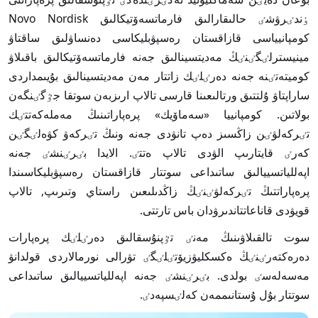
ٶندٸرۋشٸ حالىقارالىق فارماتسەۆتيكالىق Novo Nordisk
كومپانيياسى قازاقستان رەسپۋبليكاسى دەنساۋلىق ساقتاۋ
مينيسترلٸگٸنٸڭ مەديتسينالىق جەنە فارماتسەۆتيكالىق باقىلاۋ
كوميتەتٸنە جەنە دەرٸلٸك زاتتار مەن مەديتسينالىق بۇيىمداردى
ساراپتاۋ ۇلتتىق ورتالىعىنا قارسى تالاپ ارىزبەن سوتقا جٷگٸنگەن
بولاتىن. كومپانييا «سەماۆيك» پرەپاراتىنىڭ مەملەكەتتٸك
تٸركەلۋٸن زاڭسىز دەپ تانۋدى جەنە ونىڭ تٸركەۋ كۋەلٸگٸن
كەرٸ قايتارىپ الۋدى تالاپ ەتتٸ. الايدا بٸرٸنشٸ جەنە
اپەللياتسييالىق ساتىداعى سوتتار قازاقستان رەسپۋبليكاسىندا
پرەپاراتتىڭ تٸركەلۋٸنٸڭ زاڭدىلىعىن راستاي وتىرىپ, تالاپ
قويۋدى قاناعاتتاندىرۋدان باس تارتتى.
سوت تالقىلاۋىنىڭ مەنٸ تٷپنۇسقالىق دەرٸلٸك پرەپارات
دەرەكتەرٸنٸڭ ەكسكليۋزيۆتٸلٸگٸ تۋرالى نورمالاردى قولدانۋ
مەسەلەسٸ بولدى. بٸرٸنشٸ جەنە اپەللياتسييالىق ساتىداعى
سوتتار بۇل ۇستانىممەن كەلٸسپەدٸ.