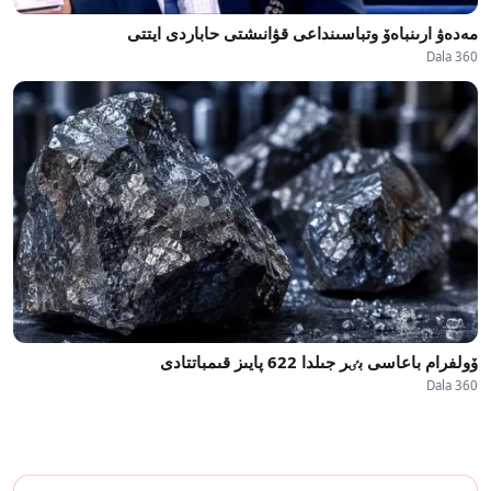
مەدەۋ ارىنباەۆ وتباسىنداعى قۋانىشتى حاباردى ايتتى
Dala 360
ۆولفرام باعاسى بٸر جىلدا 622 پايىز قىمباتتادى
Dala 360