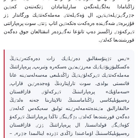
زاڭنامادا بەلگٸلەنگەن ساراپتامادان ٶتكەننەن كەيٸن
جٷرگٸزٸلەتٸنٸن, ال ۋەكٸلەتتٸ مەملەكەتتٸك ورگاندار ٶز
قۇزىرەتٸ شەگٸندە ەرەكەت ەتكەنٸن اتاپ ٶتتٸ. سوت پرەپاراتتى
تٸركەۋدٸ زاڭسىز دەپ تانۋعا نەگٸزدەر انىقتالعان جوق دەگەن
قورىتىندىعا كەلدٸ.
«ٸس تٷپنۇسقالىق دەرٸلٸك زات دەرەكتەرٸنٸڭ
ەكسكليۋزيۆتٸلٸك مەرزٸمٸن ەسكەرە وتىرىپ, پرەپاراتتىڭ
مەملەكەتتٸك تٸركەلۋٸنٸڭ زاڭدىلىعى مەسەلەسٸنە عانا
قاتىستى بولدى. سوت تاراپتاردىڭ ۋەجدەرٸن قاراپ,
«سەماۆيك» پرەپاراتىنىڭ تٸركەلۋٸ قازاقستان
رەسپۋبليكاسى زاڭناماسىنىڭ تالاپتارىنا جەنە ەلدٸڭ
حالىقارالىق مٸندەتتەمەلەرٸنە تولىق سەيكەس كەلەدٸ
دەگەن قورىتىندىعا كەلدٸ. بٷگٸنگٸ تاڭدا پرەپاراتتىڭ تٸركەۋ
كۋەلٸگٸ قولدانىستا, ال پرەپاراتتىڭ ٶزٸ قازاقستان
رەسپۋبليكاسىنىڭ اۋماعىندا زاڭدى تٷردە اينالىمدا جٷر», –