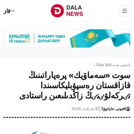
قاز
باستى بەت
/
Dala 360
/
سوت «سەماۆيك» پرەپاراتىنىڭ
قازاقستان رەسپۋبليكاسىندا
تٸركەلۋٸنٸڭ زاڭدىلىعىن راستادى
اقتوتى جاپاتوۆا
8 شٸلدە, 2026