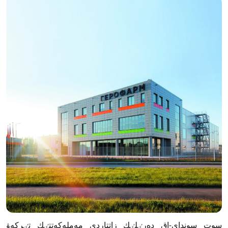
سوت سونداي-اق دەرٸلٸك زاتتاردى مەملەكەتتٸك تٸركەۋ