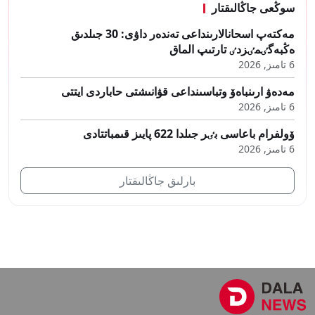
سوڭعى جاڭالىقتار
مەكتەپ اسحانالارىنداعى تەندەر داۋى: 30 جىلدىق
ەڭبەگٸمٸزدٸ تارتىپ الماق
6 تامىز, 2026
مەدەۋ ارىنباەۆ وتباسىنداعى قۋانىشتى حاباردى ايتتى
6 تامىز, 2026
ۆولفرام باعاسى بٸر جىلدا 622 پايىز قىمباتتادى
6 تامىز, 2026
بارلىق جاڭالىقتار