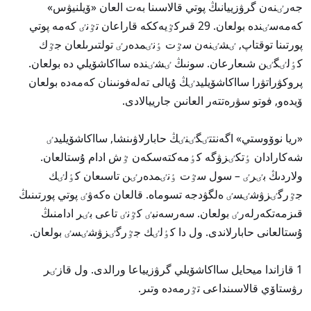
جەرٸنەن گرۋزييانىڭ پوتي قالاسىنا بەت العان «ۆيلنيۋس»
كەمەسٸندە بولعان. 29 قىركٷيەككە قاراعان تٷنٸ كەمە پوتي
پورتىنا توقتاپ, ٸشٸنەن سٷت ٶنٸمدەرٸ تولتىرىلعان جٷك
كٶلٸگٸن شىعارعان. سونىڭ ٸشٸندە سااكاشۆيلي دە بولعان.
پروكۋراتۋرا سااكاشۆيليدٸڭ ۇيالى تەلەفونىنان كەمەدە بولعان
ۆيدەو, فوتو سۋرەتتەر العانىن جارييالادى.
«ريا نوۆوستي»​ اگەنتتٸگٸنٸڭ حابارلاۋىنشا, سااكاشۆيليدٸ
شەكارادان ٶتكٸزۋگە كٶمەكتەسكەن ٷش ادام ۇستالعان.
ولاردىڭ بٸرٸ – سول سٷت ٶنٸمدەرٸن تاسىعان كٶلٸك
جٷرگٸزۋشٸسٸ ەلگۋدجە تسوماە. قالعان ەكەۋٸ پوتي پورتىنىڭ
قىزمەتكەرلەرٸ بولعان. سەرسەنبٸ كٷنٸ تاعى بٸر ادامنىڭ
ۇستالعانى حابارلاندى. ول دا كٶلٸك جٷرگٸزۋشٸسٸ بولعان.
1 قازاندا ميحايل سااكاشۆيلي گرۋزيياعا ورالدى. ول قازٸر
رۋستاۆي قالاسىنداعى تٷرمەدە وتىر.