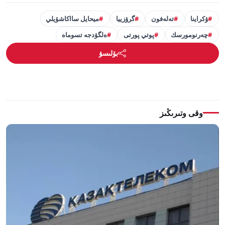
ۋكراينا
تەلەفون
گرۋزييا
ميحايل سااكاشۆيلي
چەرنومورسك
پوتي پورتى
ەلگۋدجە تسوماە
بۆلىسۋ
وقى وتىرىڭىز