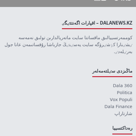
DALANEWS.KZ – اقپارات اگەنتتٸگٸ
كوممەرتسييالىق ماقساتتا سايت ماتەريالدارىن تولىق نەمەسە
ٸشٸنارا كٶشٸرۋگە سايت يەسٸنٸڭ جازباشا رۇقساتىمەن عانا جول
بەرٸلەدٸ.
ماڭىزدى سٸلتەمەلەر
Dala 360
Politica
Vox Populi
Dala Finance
شارتاراپ
رەداكتسييا