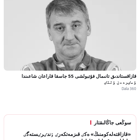
قازاقستاندىق تانىمال فۋتبولشى 55 جاسقا قاراعان شاعىندا
ٶمٸردەن ٶتتٸ
Dala 360
سوڭعى جاڭالىقتار
«قازاقتەلەكومنىڭ» ەكٸ قىزمەتكەرٸ ٶندٸرٸستەگٸ