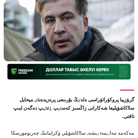
گرۋزييا پروكۋراتۋراسى ەلدٸڭ بۇرىنعى پرەزيدەنتٸ ميحايل
سااكاشۆيليعا شەكارانى زاڭسىز كەسٸپ ٶتتٸپ دەگەن ايىپ
تاقتى.
مەكەمە مەلٸمەتٸنشە, سااكاشۆيلي ۋكراينانىڭ چەرنومورسكا