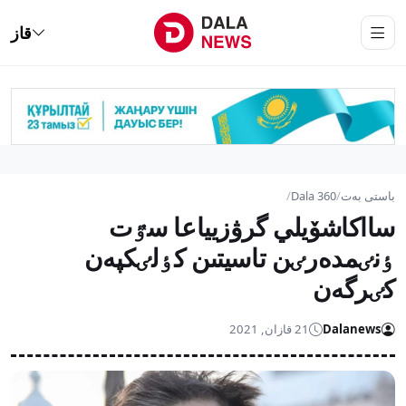
قاز
باستى بەت
/
Dala 360
/
سااكاشۆيلي گرۋزيياعا سٷت
ٶنٸمدەرٸن تاسيتىن كٶلٸكپەن
كٸرگەن
Dalanews
21 قازان, 2021