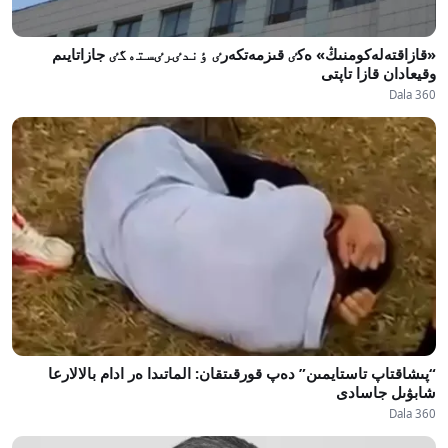
«قازاقتەلەكومنىڭ» ەكٸ قىزمەتكەرٸ ٶندٸرٸستەگٸ جازاتايىم
وقيعادان قازا تاپتى
Dala 360
“پىشاقتاپ تاستايمىن” دەپ قورقىتقان: الماتىدا ەر ادام بالالارعا
شابۋىل جاسادى
Dala 360