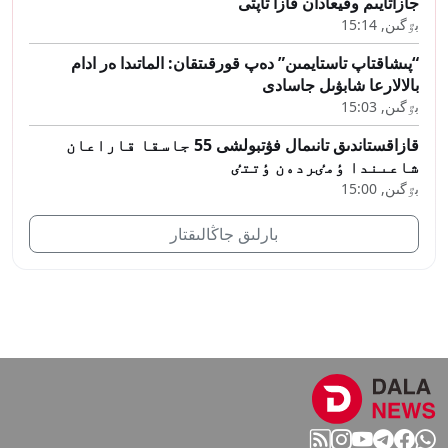
جازاتايىم وقيعادان قازا تاپتى
بٷگىن, 15:14
“پىشاقتاپ تاستايمىن” دەپ قورقىتقان: الماتىدا ەر ادام
بالالارعا شابۋىل جاسادى
بٷگىن, 15:03
قازاقستاندىق تانىمال فۋتبولشى 55 جاسقا قاراعان
شاعىندا ٶمٸردەن ٶتتٸ
بٷگىن, 15:00
بارلىق جاڭالىقتار