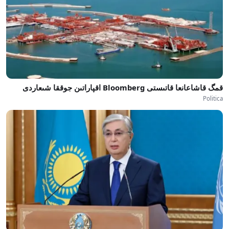
قمگ قاشاعانعا قاتىستى Bloomberg اقپاراتىن جوققا شىعاردى
Politica