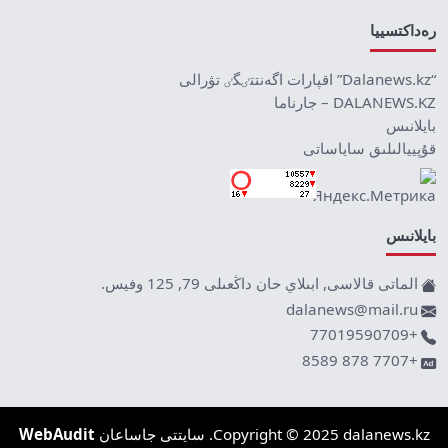
رەداكتسييا
“Dalanews.kz” اقپارات اگەنتتٸگٸ تۋرالى
DALANEWS.KZ – جارناما
بايلانىس
قۇپييالىلىق ساياساتى
بايلانىس
الماتى قالاسى, ابىلاي حان داڭعىلى 79, 125 وفيس.
dalanews@mail.ru
+77019590709
+7707 878 8589
Copyright © 2025 dalanews.kz. سايتتى جاساعان
WebAudit