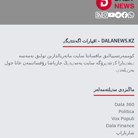
DALANEWS.KZ – اقپارات اگەنتتٸگٸ
كوممەرتسييالىق ماقساتتا سايت ماتەريالدارىن تولىق نەمەسە
ٸشٸنارا كٶشٸرۋگە سايت يەسٸنٸڭ جازباشا رۇقساتىمەن عانا جول
بەرٸلەدٸ.
ماڭىزدى سٸلتەمەلەر
Dala 360
Politica
Vox Populi
Dala Finance
شارتاراپ