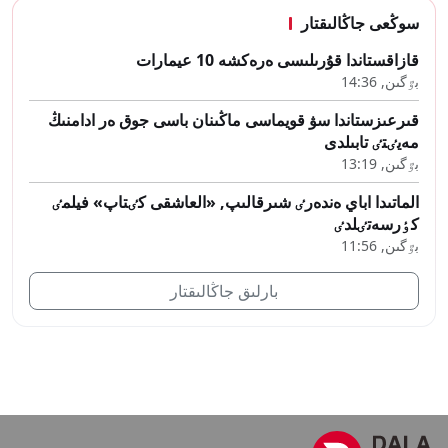
سوڭعى جاڭالىقتار
قازاقستاندا قۇرىلىسى ەرەكشە 10 عيمارات
بٷگىن, 14:36
قىرعىزستاندا سۋ قويماسى ماڭىنان باسى جوق ەر ادامنىڭ
مەيٸتٸ تابىلدى
بٷگىن, 13:19
الماتىدا اباي ەندەرٸ شىرقالىپ, «العاشقى كٸتاپ» فيلمٸ
كٶرسەتٸلدٸ
بٷگىن, 11:56
بارلىق جاڭالىقتار