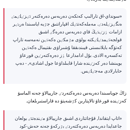
«سونداي-اق تارالىپ كەتكەن دەربەس دەرەكتەر تٸزٸلٸمٸ
ەنگٸزٸلەدٸ. مەملەكەتتٸك اقپاراتتىق جٷيە اياسىندا ەربٸر
ازامات ٶزٸنٸڭ قاي دەربەس دەرەگٸ اشىق
قولجەتٸمدٸلٸكتە بولۋى مٷمكٸن ەكەنٸن نەمەسە تاراپ
كەتۋگە بايلانىستى قيىندىققا ۇشىراۋى ىقتيمال ەكەنٸن
تەكسەرە الادى. بۇل ادامدارعا ٶز دەرەكتەرٸن قورعاۋ
بويىنشا دەر كەزٸندە شارا قابىلداۋعا جول اشادى», - دەپ
حابارلادى مەجٸلٸس.
زاڭ جوباسىندا دەربەس دەرەكتەردٸ جارييالاۋ جەنە الماسۋ
كەزٸندە قورعاۋ تالاپتارىن كٷشەيتۋ دە قاراستىرىلعان.
«اتاپ ايتقاندا, قۇجاتتاردى اشىق جارييالاۋ مٸندەتتٸ بولعان
جاعدايدا دەربەس دەرەكتەردٸ بٷركەۋ جەنە حەش-كود