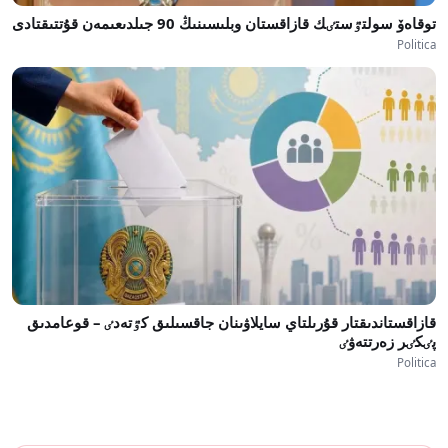
توقاەۆ سولتٷستٸك قازاقستان وبلىسىنىڭ 90 جىلدىعىمەن قۇتتىقتادى
Politica
قازاقستاندىقتار قۇرىلتاي سايلاۋىنان جاقسىلىق كٷتەدٸ – قوعامدىق
پٸكٸر زەرتتەۋٸ
Politica