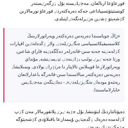
قورعاۋعا ارنالعان. مەجٸلٸستە بۇل ٶزگەرٸستەر
كونستيتۋتسيياداعى جەكە دەرەكتەردٸ قورعاۋ نورمالارىن
كٷشەيتۋ ٷشٸن ەزٸرلەنگەنٸ ايتىلدى.
«زاڭ جوباسىندا دەربەس دەرەكتەر وپەراتورلارىنىڭ
كلاسسيفيكاتسيياسى ەنگٸزٸلەدٸ. ولار ٶڭدەلەتٸن اقپارات
كٶلەمٸنە جەنە سىن-قاتەرلەر دەڭگەيٸنە قاراي شاعىن,
ورتا جەنە ٸرٸ بولىپ بٶلٸنەدٸ. تيٸسٸنشە, مۇنداي
وپەراتورلارعا قويىلاتىن تالاپتار دا ەرتٷرلٸ بولادى. وسىلايشا,
دەربەس دەرەكتەر سالاسىندا سىن-قاتەرگە باعدارلانعان
رەتتەۋ مودەلٸ ەنگٸزٸلەدٸ», - دەلٸنگەن مەجٸلٸس
حابارلاماسىندا.
دەپۋتاتتاردىڭ ايتۋىنشا, بۇل جٷيە ٸرٸ پلاتفورمالار مەن كٶپ
كٶلەمدە دەرەك ٶڭدەيتٸن ۇيىمدارعا باقىلاۋدى كٷشەيتۋگە
مٷمكٸندٸك بەرەدٸ.