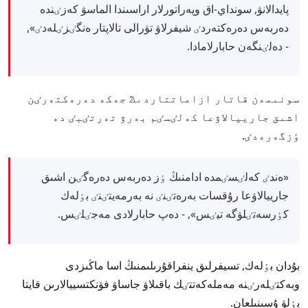
پايدالانۋ, سونداي-اق وپەراتورلار اراسىندا الماسۋ كەزٸندە
دەربەس دەرەكتەردٸ شيفرلاۋ تۋرالى تالاپتار ەنگٸزٸلەدٸ»,
- دەلٸنگەن حابارلامادا.
سونىمەن قاتار ازاماتتاردىڭ جەكە دەرەكتەرٸن
اشىق جارييالاۋعا كەلٸسٸم بەرۋ تەرتٸبٸ دە
ٶزگەرەدٸ.
«ەندٸ كەلٸسٸمدە ادامنىڭ ٶز دەربەس دەرەگٸن اشىق
جارييالاۋعا رۇقسات بەرەتٸنٸ نە بەرمەيتٸنٸ بٶلەك
كٶرسەتٸلۋگە تيٸس», - دەپ حابارلادى مەجٸلٸس.
بۇدان بٶلەك, تسيفرلىق ينفراقۇرىلىمنىڭ اسا ماڭىزدى
وبەكتٸلەرٸنە مەملەكەتتٸك باقىلاۋ جاساۋ فۋنكتسييالارىن قايتا
بٶلۋ ۇسىنىلعان.