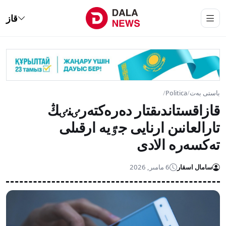
قاز
باستى بەت
/
Politica
/
قازاقستاندىقتار دەرەكتەرٸنٸڭ
تارالعانىن ارنايى جٷيە ارقىلى
تەكسەرە الادى
سامال اسقار
6 مامىر, 2026