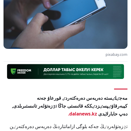
pixabay.com
مەجٸلٸستە دەربەس دەرەكتەردٸ قورعاۋ جەنە
كيبەرقاۋٸپسٸزدٸككە قاتىستى جاڭا تٷزەتۋلەر تانىستىرىلدى,
دەپ حابارلايدى
dalanews.kz.
تٷزەتۋلەردٸڭ جەكە بلوگى ازاماتتاردىڭ دەربەس دەرەكتەرٸن