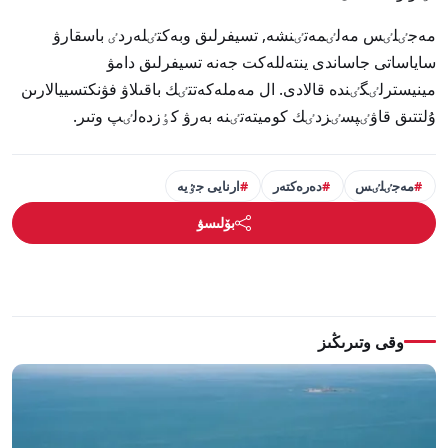
مەجٸلٸس مەلٸمەتٸنشە, تسيفرلىق وبەكتٸلەردٸ باسقارۋ
ساياساتى جاساندى ينتەللەكت جەنە تسيفرلىق دامۋ
مينيسترلٸگٸندە قالادى. ال مەملەكەتتٸك باقىلاۋ فۋنكتسييالارىن
ۇلتتىق قاۋٸپسٸزدٸك كوميتەتٸنە بەرۋ كٶزدەلٸپ وتىر.
مەجٸلٸس
دەرەكتەر
ارنايى جٷيە
بۆلىسۋ
وقى وتىرىڭىز